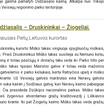
oje galima pamatyti Didžiasalio kaimą. Atkarpa nuo Trikojo
 Veisiejų regioninio parko teritorijoje.
džiasalis – Druskininkai – Žiogeliai.
iausias Pietų Lietuvos kurortas
uskininkų kurorto Miško takas vingiuoja spygliuočių miškais,
. Prieš Druskininkus Miško takas susilieja su Nemuno keliu,
 ir toliau pėsčiųjų ir dviračių taku veda iki Parko tilto per
Miško takas tęsiasi Maironio gatve ir toliau veda mažomis
 gatvelėmis ir parko keliukais, kerta Ratnyčios upelį ir miško
rante. Už Veisiejų gatvės maršrutas eina Neravų gatvės
m suka kairėn į Sodžiaus gatvę, kuri Neravų kaimo pabaigoje
. Čia prasideda Dzūkijos nacionalinis parkas. Miško takas
eš žygeivius atverdamas gražų kraštovaizdį į Liškiavos
no krante. Iki pat Žiogelių kaimo Miško takas veda gražiu,