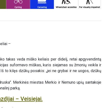
eliai –
o takas veda miško keliais per didelį, retai apgyvendintą
cijas suformavo miškas, kuris siejamas su žmonių veikla ir
Iš to kilęs dzūkų posakis: „jei ne grybai ir ne uogos, dzūkų
o „druska”. Merkinės miestas Merkio ir Nemuno upių santakoje
nalinį parką.
zdijai – Veisiejai.