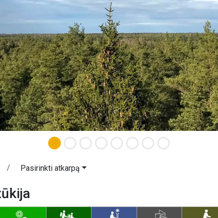
Pasirinkti atkarpą
ūkija