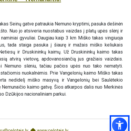
akas Seinų gatve patraukia Nemuno kryptimi, pasuka dešinėn
što. Nuo jo atsiveria nuostabus vaizdas į platų upės slėnį ir
 naminiai gyvuliai. Daugiau kaip 3 km Miško takas vingiuoja
us, tada staiga pasuka į šiaurę ir mažais miško keliukais
 Netiesų ir Druskininkų kaimų. Už Druskininkų kaimo takas
usią atvirą vietovę, apdovanosiančią jus gražiais vaizdais.
si Nemuno slėniu, tačiau pačios upės nuo tako nematyti.
u stačiomis nuokalnėmis. Prie Vangelonių kaimo Miško takas
kerta nedidelį miško masyvą ir Vangelonių bei Saulėtekio
ę Nemunaičio kaimo gatvę. Šios atkarpos dalis nuo Merkinės
so Dzūkijos nacionaliniam parkui.
ku@celotajs.lv
,
www.celotajs.lv