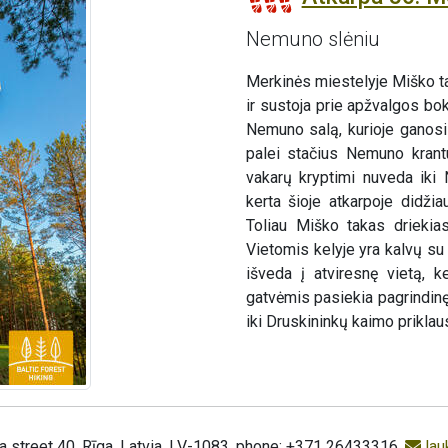
Nemuno slėniu
Merkinės miestelyje Miško t
ir sustoja prie apžvalgos bok
Nemuno salą, kurioje ganosi
palei stačius Nemuno krant
vakarų kryptimi nuveda iki
kerta šioje atkarpoje didžia
Toliau Miško takas driekia
Vietomis kelyje yra kalvų s
išveda į atviresnę vietą, 
gatvėmis pasiekia pagrindin
iki Druskininkų kaimo priklau
a street 40, Rīga, Latvia, LV-1083, phone: +371 26433316,
lau