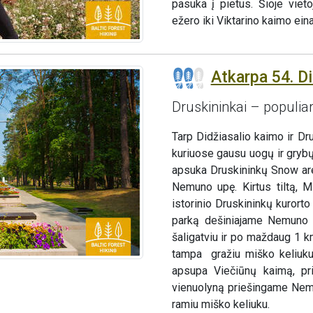
pasuka į pietus. Šioje viet
ežero iki Viktarino kaimo eina
Atkarpa 54. Di
Druskininkai – populiar
Tarp Didžiasalio kaimo ir Dr
kuriuose gausu uogų ir grybų
apsuka Druskininkų Snow areną
Nemuno upę. Kirtus tiltą, 
istorinio Druskininkų kurorto
parką dešiniajame Nemuno k
šaligatviu ir po maždaug 1 k
tampa gražiu miško keliuku
apsupa Viečiūnų kaimą, pri
vienuolyną priešingame Nemu
ramiu miško keliuku.