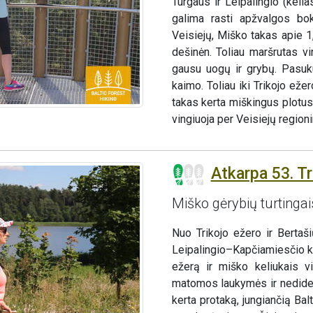
Turgaus ir Leipalingio (keli
galima rasti apžvalgos bok
Veisiejų, Miško takas apie 
dešinėn. Toliau maršrutas v
gausu uogų ir grybų. Pasuku
kaimo. Toliau iki Trikojo eže
takas kerta miškingus plotus
vingiuoja per Veisiejų regioni
Atkarpa 53. Tr
Miško gėrybių turtingai
Nuo Trikojo ežero ir Bertaš
Leipalingio–Kapčiamiesčio kel
ežerą ir miško keliukais v
matomos laukymės ir nedidel
kerta protaką, jungiančią Bal