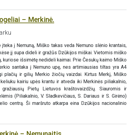
ogeliai – Merkinė.
parku
pė įteka į Nemuną, Miško takas veda Nemuno slėnio krantais,
ėse jį supa dideli ir gražūs Dzūkijos miškai. Vietomis miško
ų, kuriose išsimėtę nedideli kaimai. Prie Česukų kaimo Miško
erkio santaka į Nemuno upę, nes artimiausias tiltas yra A4
gi plačių ir gilių Merkio žiočių vaizdai. Kirtus Merkį, Miško
keliuku kairiu upės krantu ir atveda iki Merkinės piliakalnio,
 gražiausių Pietų Lietuvos kraštovaizdžių. Siauromis ir
ėmis (Piliakalnio, V. Sladkevičiaus, S. Dariaus ir S. Girėno)
lio centrą. Ši maršruto atkarpa eina Dzūkijos nacionalinio
erkinė – Nemunaitis.