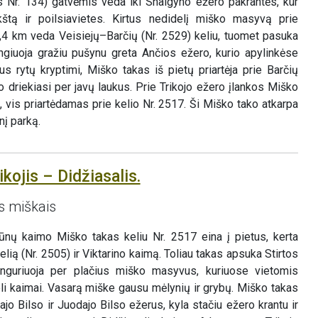
as Nr. 134) gatvėmis veda iki Snaigyno ežero pakrantės, kur
štą ir poilsiavietes. Kirtus nedidelį miško masyvą prie
1,4 km veda Veisiejų–Barčių (Nr. 2529) keliu, tuomet pasuka
ingiuoja gražiu pušynu greta Ančios ežero, kurio apylinkėse
s rytų kryptimi, Miško takas iš pietų priartėja prie Barčių
ro driekiasi per javų laukus. Prie Trikojo ežero įlankos Miško
, vis priartėdamas prie kelio Nr. 2517. Ši Miško tako atkarpa
nį parką.
ikojis – Didžiasalis.
s miškais
iūnų kaimo Miško takas keliu Nr. 2517 eina į pietus, kerta
ią (Nr. 2505) ir Viktarino kaimą. Toliau takas apsuka Stirtos
inguriuoja per plačius miško masyvus, kuriuose vietomis
i kaimai. Vasarą miške gausu mėlynių ir grybų. Miško takas
tajo Bilso ir Juodajo Bilso ežerus, kyla stačiu ežero krantu ir