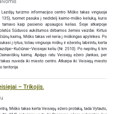
alvomis
 Lazdijų turizmo informacijos centro Miško takas vingiuoja
. 135), tuomet pasuka į nedidelį kaimo-miško keliuką, kuris
tarnavo kaip pasienio apsaugos kelias. Šioje atkarpoje
r platūs Sūduvos aukštumos dirbamos žemės vaizdai. Kirtus
učiūnų kaimą, Miško takas vėl neria į miškingas apylinkes. Po
kasi į rytus, toliau vingiuoja miškų ir ežerėlių labirintu, kerta
azdijai–Kučiūnai–Veisiejai keliu (Nr. 2510). Po nepilnų 6 km
Dainaviškių kaimą. Apėjęs ratu Veisiejų ežero įlankas, per
takas nuveda iki miesto centro. Atkarpa iki Veisiejų miesto
 teritorija.
siejai – Trikojis.
ku
ntrą, Miško takas kerta Veisiejų ežero protaką, tada Vytauto,