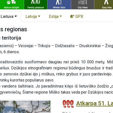
Lietuva
Latvija
Estija
GPX
is regionas
teritorija
sienis) – Veisiejai – Trikojis – Didžiasalis – Druskininkai – Žiog
, 6 dienos.
raštovaizdis susiformavo daugiau nei prieš 10 000 metų. Mišk
ius. Dzūkijos etnografiniam regionui būdingus bruožus ir tradi
 senovės dzūkai ėjo į miškus, rinko grybus ir juos pardavinėjo. 
ninkų kurortas populiarus savo
io vandens šaltiniais. Jo pavadinimas kilęs iš lietuviško žodži
 gyvenviečių. Šiame regione Miško takas veda per Dzūkijos nacio
Atkarpa 51. La