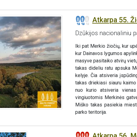
Atkarpa 55. Ži
Dzūkijos nacionaliniu 
Iki pat Merkio žiočių, kur u
kur Dainavos lygumos apylink
masyve pasitaiko atvirų viet
takas dideliu ratu apsuka M
kelyje. Čia atsiveria įspūdin
takas driekiasi siauru kaimo 
nuo kurio atsiveria vienas
vingiuotomis Merkinės gatvel
Miško takas pasiekia mieste
parko teritorija.
Atkarpa 56. M