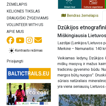
ŽEMĖLAPIS
KELIONĖS TIKSLAS
Bendras žemėlapis
DRAUGIŠKI ŽYGEIVIAMS
VOLUNTEER WITH US
Dzūkijos etnografin
APIE MUS
Miškingiausia Lietuvos 
Lazdijai (Lenkijos/Lietuvos pa
Merkinė – Nemunaitis: 140 km
Kontrasto režimas
Veikiamas ledynų Dzūkijos k
Prisijungti
miškų masyvą ir mažus kaimel
tradiciniu gyvenimo būdu. Nuo
mergos būtų nuogos”. Druski
sūriais natūraliais mineralin
yra viena seniausių Lietuvos