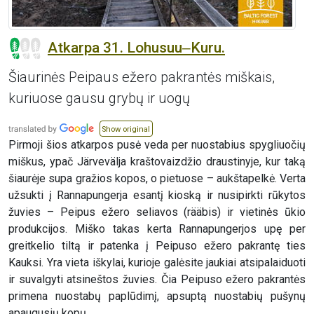
Atkarpa 31. Lohusuu‒Kuru.
Šiaurinės Peipaus ežero pakrantės miškais,
kuriuose gausu grybų ir uogų
Show original
Pirmoji šios atkarpos pusė veda per nuostabius spygliuočių
miškus, ypač Järvevälja kraštovaizdžio draustinyje, kur taką
šiaurėje supa gražios kopos, o pietuose – aukštapelkė. Verta
užsukti į Rannapungerja esantį kioską ir nusipirkti rūkytos
žuvies – Peipus ežero seliavos (rääbis) ir vietinės ūkio
produkcijos. Miško takas kerta Rannapungerjos upę per
greitkelio tiltą ir patenka į Peipuso ežero pakrantę ties
Kauksi. Yra vieta iškylai, kurioje galėsite jaukiai atsipalaiduoti
ir suvalgyti atsineštos žuvies. Čia Peipuso ežero pakrantės
primena nuostabų paplūdimį, apsuptą nuostabių pušynų
apaugusių kopų.