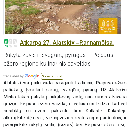
Atkarpa 27. Alatskivi‒Rannamõisa.
Rūkyta žuvis ir svogūnų pyragas – Peipaus
ežero regiono kulinarinis paveldas
Show original
Alatskivi yra puiki vieta paragauti tradicinių Peipuso ežero
patiekalų, įskaitant garsųjį svogūnų pyragą. Už Alatskivi
Miško takas pakyla į aukštesnę vietą, nuo kurios atsiveria
gražūs Peipuso ežero vaizdai, o vėliau nusileidžia, kad vėl
susitiktų su ežero pakrante ties Kallaste. Kalasteje
atkreipkite dėmesį į vietinį žuvies restoraną ir parduotuvę ir
paragaukite rūkytų seilių (rääbis) bei Peipuso ežero ūsų.