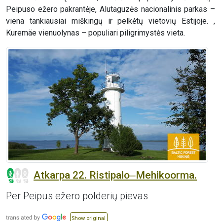
Peipuso ežero pakrantėje, Alutaguzės nacionalinis parkas –
viena tankiausiai miškingų ir pelkėtų vietovių Estijoje. ,
Kuremäe vienuolynas – populiari piligrimystės vieta.
Atkarpa 22. Ristipalo‒Mehikoorma.
Per Peipus ežero polderių pievas
Show original