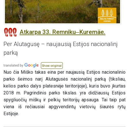
Atkarpa 33. Remniku‒Kuremäe.
Per Alutagusę – naujausią Estijos nacionalinį
parką
Show original
Nuo čia Miško takas eina per naujausią Estijos nacionalinio
parko šeimos narį Alutagusės nacionalinį parką (tiksliau,
kelios parko dalys platesnėje teritorijoje), kuris buvo įkurtas
2018 m. Pagrindinis parko tikslas. yra didžiausių Estijos
spygliuočių miškų ir pelkių teritorijų apsauga. Tai taip pat
viena iš rečiausiai apgyvendintų vietovių šiaurės rytų
Estijoje.