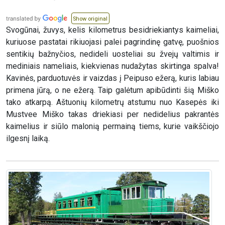
Show original
Svogūnai, žuvys, kelis kilometrus besidriekiantys kaimeliai,
kuriuose pastatai rikiuojasi palei pagrindinę gatvę, puošnios
sentikių bažnyčios, nedideli uosteliai su žvejų valtimis ir
mediniais nameliais, kiekvienas nudažytas skirtinga spalva!
Kavinės, parduotuvės ir vaizdas į Peipuso ežerą, kuris labiau
primena jūrą, o ne ežerą. Taip galėtum apibūdinti šią Miško
tako atkarpą. Aštuonių kilometrų atstumu nuo Kasepės iki
Mustvee Miško takas driekiasi per nedidelius pakrantės
kaimelius ir siūlo malonią permainą tiems, kurie vaikščiojo
ilgesnį laiką.