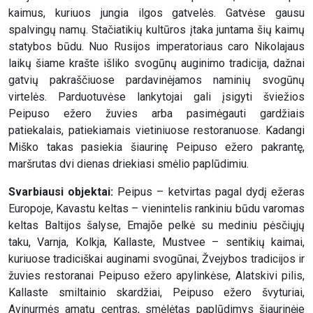
kaimus, kuriuos jungia ilgos gatvelės. Gatvėse gausu
spalvingų namų. Stačiatikių kultūros įtaka juntama šių kaimų
statybos būdu. Nuo Rusijos imperatoriaus caro Nikolajaus
laikų šiame krašte išliko svogūnų auginimo tradicija, dažnai
gatvių pakraščiuose pardavinėjamos naminių svogūnų
virtelės. Parduotuvėse lankytojai gali įsigyti šviežios
Peipuso ežero žuvies arba pasimėgauti gardžiais
patiekalais, patiekiamais vietiniuose restoranuose. Kadangi
Miško takas pasiekia šiaurinę Peipuso ežero pakrantę,
maršrutas dvi dienas driekiasi smėlio paplūdimiu.
Svarbiausi objektai:
Peipus – ketvirtas pagal dydį ežeras
Europoje, Kavastu keltas – vienintelis rankiniu būdu varomas
keltas Baltijos šalyse, Emajõe pelkė su mediniu pėsčiųjų
taku, Varnja, Kolkja, Kallaste, Mustvee – sentikių kaimai,
kuriuose tradiciškai auginami svogūnai, Žvejybos tradicijos ir
žuvies restoranai Peipuso ežero apylinkėse, Alatskivi pilis,
Kallaste smiltainio skardžiai, Peipuso ežero švyturiai,
Avinurmės amatų centras, smėlėtas paplūdimys šiaurinėje