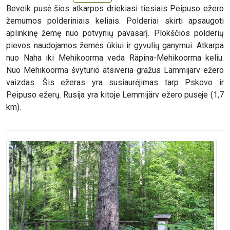
Beveik pusė šios atkarpos driekiasi tiesiais Peipuso ežero
žemumos polderiniais keliais. Polderiai skirti apsaugoti
aplinkinę žemę nuo potvynių pavasarį. Plokščios polderių
pievos naudojamos žemės ūkiui ir gyvulių ganymui. Atkarpa
nuo Naha iki Mehikoorma veda Räpina-Mehikoorma keliu.
Nuo Mehikoorma švyturio atsiveria gražus Lämmijärv ežero
vaizdas. Šis ežeras yra susiaurėjimas tarp Pskovo ir
Peipuso ežerų. Rusija yra kitoje Lemmijärv ežero pusėje (1,7
km).