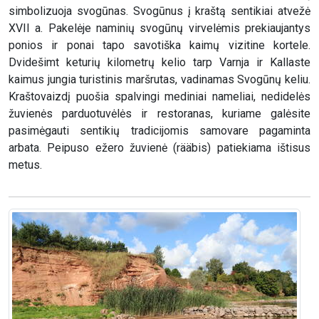
simbolizuoja svogūnas. Svogūnus į kraštą sentikiai atvežė
XVII a. Pakelėje naminių svogūnų virvelėmis prekiaujantys
ponios ir ponai tapo savotiška kaimų vizitine kortele.
Dvidešimt keturių kilometrų kelio tarp Varnja ir Kallaste
kaimus jungia turistinis maršrutas, vadinamas Svogūnų keliu.
Kraštovaizdį puošia spalvingi mediniai nameliai, nedidelės
žuvienės parduotuvėlės ir restoranas, kuriame galėsite
pasimėgauti sentikių tradicijomis samovare pagaminta
arbata. Peipuso ežero žuvienė (rääbis) patiekiama ištisus
metus.