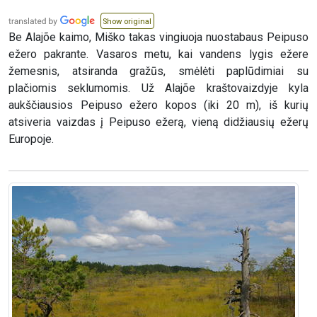
Show original
Be Alajõe kaimo, Miško takas vingiuoja nuostabaus Peipuso
ežero pakrante. Vasaros metu, kai vandens lygis ežere
žemesnis, atsiranda gražūs, smėlėti paplūdimiai su
plačiomis seklumomis. Už Alajõe kraštovaizdyje kyla
aukščiausios Peipuso ežero kopos (iki 20 m), iš kurių
atsiveria vaizdas į Peipuso ežerą, vieną didžiausių ežerų
Europoje.