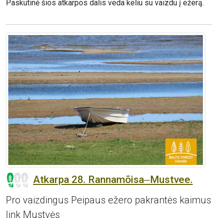
Paskutinė šios atkarpos dalis veda keliu su vaizdu į ežerą.
Atkarpa 28. Rannamõisa‒Mustvee.
Pro vaizdingus Peipaus ežero pakrantės kaimus
link Mustvės