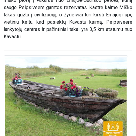
miško plotą į vakarus nuo Emajõe-Suursoo pelkės, kurią
saugo Peipsiveere gamtos rezervatas. Kastre kaime Miško
takas grįžta į civilizaciją, o žygeiviai turi kirsti Emajõgi upę
vietiniu keltu, kad pasiektų Kavastu kaimą. Peipsiveere
lankytojų centras ir pažintiniai takai yra 3,5 km atstumu nuo
Kavastu.