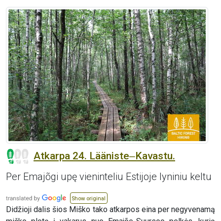
Atkarpa 24. Lääniste‒Kavastu.
Per Emajõgi upę vieninteliu Estijoje lyniniu keltu
Show original
Didžioji dalis šios Miško tako atkarpos eina per negyvenamą