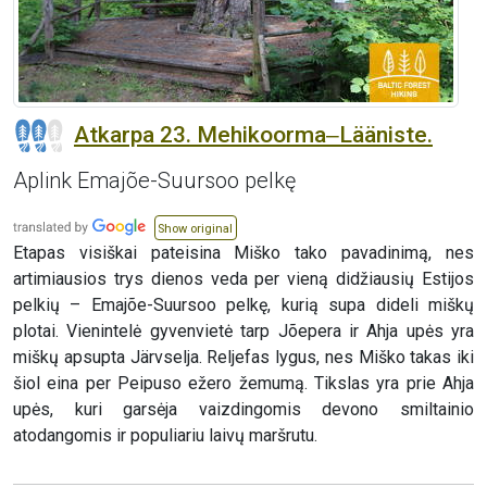
Atkarpa 23. Mehikoorma‒Lääniste.
Aplink Emajõe-Suursoo pelkę
Show original
Etapas visiškai pateisina Miško tako pavadinimą, nes
artimiausios trys dienos veda per vieną didžiausių Estijos
pelkių – Emajõe-Suursoo pelkę, kurią supa dideli miškų
plotai. Vienintelė gyvenvietė tarp Jõepera ir Ahja upės yra
miškų apsupta Järvselja. Reljefas lygus, nes Miško takas iki
šiol eina per Peipuso ežero žemumą. Tikslas yra prie Ahja
upės, kuri garsėja vaizdingomis devono smiltainio
atodangomis ir populiariu laivų maršrutu.