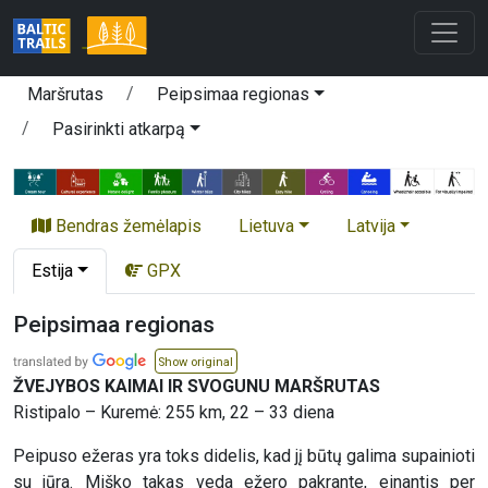
Maršrutas
Peipsimaa regionas
Pasirinkti atkarpą
Bendras žemėlapis
Lietuva
Latvija
Estija
GPX
Peipsimaa regionas
Show original
ŽVEJYBOS KAIMAI IR SVOGUNU MARŠRUTAS
Ristipalo – Kuremė: 255 km, 22 – 33 diena
Peipuso ežeras yra toks didelis, kad jį būtų galima supainioti
su jūra. Miško takas veda ežero pakrante, einantis per