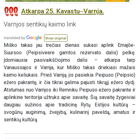
Atkarpa 25. Kavastu‒Varnja.
Varnjos sentikių kaimo link
Show original
Miško takas jau trečias dienas sukasi aplink Emajõe-
Suursoo (Peipsiveere gamtos rezervato dalis) pelkę.
Įdomiausia pasivaikščiojimo dalis – atkarpa tarp
Vanaussajos ir Varnja, kur Miško takas driekiasi mažais
kaimo keliukais. Prieš Varnją jis pasiekia Peipuso (Peipsio)
ežero pakrantę, ir čia tikrai galima pajusti tikrąjį ežero dydį.
Atstumas nuo Varnjos iki Remniku Peipuso ežero pakrante ir
aplinkine teritorija užtruks apie savaitę. Šią savaitę žygeiviai
daugiau sužinos apie tradicinę Rytų Estijos kultūrą –
svogūnų auginimą, žvejybą, kulinarinį paveldą, amatus ir
sentikių kultūrą.