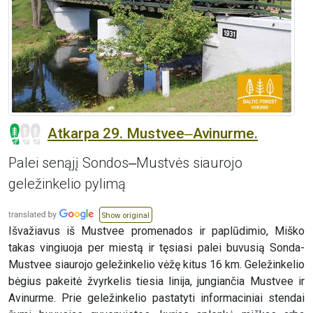
Atkarpa 29. Mustvee‒Avinurme.
Palei senąjį Sondos‒Mustvės siaurojo
geležinkelio pylimą
Show original
Išvažiavus iš Mustvee promenados ir paplūdimio, Miško
takas vingiuoja per miestą ir tęsiasi palei buvusią Sonda-
Mustvee siaurojo geležinkelio vėžę kitus 16 km. Geležinkelio
bėgius pakeitė žvyrkelis tiesia linija, jungiančia Mustvee ir
Avinurme. Prie geležinkelio pastatyti informaciniai stendai