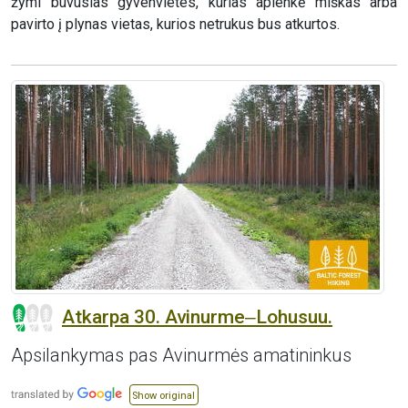
žymi buvusias gyvenvietes, kurias aplenkė miškas arba
pavirto į plynas vietas, kurios netrukus bus atkurtos.
Atkarpa 30. Avinurme‒Lohusuu.
Apsilankymas pas Avinurmės amatininkus
Show original