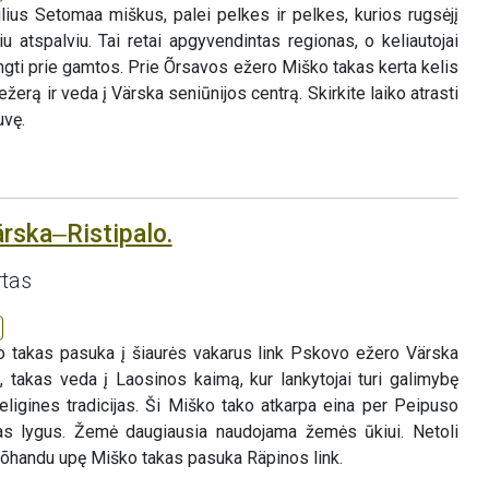
lius Setomaa miškus, palei pelkes ir pelkes, kurios rugsėjį
u atspalviu. Tai retai apgyvendintas regionas, o keliautojai
ijungti prie gamtos. Prie Õrsavos ežero Miško takas kerta kelis
 ežerą ir veda į Värska seniūnijos centrą. Skirkite laiko atrasti
uvę.
ärska‒Ristipalo.
rtas
o takas pasuka į šiaurės vakarus link Pskovo ežero Värska
, takas veda į Laosinos kaimą, kur lankytojai turi galimybę
eligines tradicijas. Ši Miško tako atkarpa eina per Peipuso
as lygus. Žemė daugiausia naudojama žemės ūkiui. Netoli
handu upę Miško takas pasuka Räpinos link.