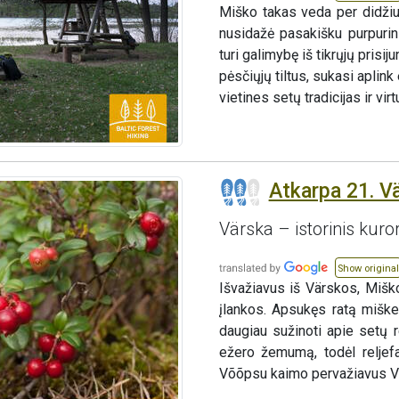
Miško takas veda per didžiu
nusidažė pasakišku purpurini
turi galimybę iš tikrųjų pris
pėsčiųjų tiltus, sukasi aplink
vietines setų tradicijas ir virt
Atkarpa 21. V
Värska – istorinis kuro
Show original
Išvažiavus iš Värskos, Mišk
įlankos. Apsukęs ratą miške
daugiau sužinoti apie setų r
ežero žemumą, todėl reljef
Võõpsu kaimo pervažiavus Võ