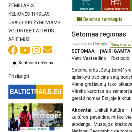
ŽEMĖLAPIS
KELIONĖS TIKSLAS
Bendras žemėlapis
DRAUGIŠKI ŽYGEIVIAMS
VOLUNTEER WITH US
Setomaa regionas
APIE MUS
Show original
SETOMAA – ĮVAIRI GAMTA
Vana Vastseliina – Ristipalo:
Kontrasto režimas
Setoma arba „Setų žemė“ yra a
Prisijungti
aplankyti tradicinę setų sody
Viena gražiausių tako atkarp
Värska kurortas su sanatorij
gerai žinomas Estijoje ir kitur.
Akcentai:
Unikali kultūra – 
kultūros paveldas, miško vie
atodanga, Mustojos kraštovai
National Geographic geltoni 