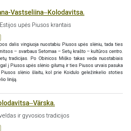
ana-Vastseliina‒Kolodavitsa.
Estijos upės Piusos krantais
pos dalis vingiuoja nuostabiu Piusos upės slėniu, tada ties
nitsos – svarbaus Setomaa – Setų krašto – kultūros centro.
 setų tradicijas. Po Obinicos Miško takas veda nuostabiais
atgal į Piusos upės slėnio gilumą ir ties Piusos urvais pasuka
u Piusos slėnio šlaitu, kol prie Koidulo geležinkelio stoties
io liniją.
olodavitsa‒Värska.
veldas ir gyvosios tradicijos