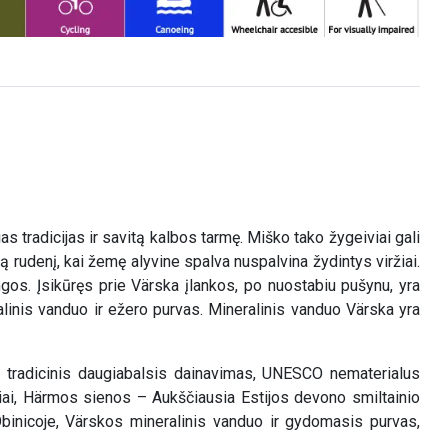
 tradicijas ir savitą kalbos tarmę. Miško tako žygeiviai gali
 rudenį, kai žemę alyvine spalva nuspalvina žydintys viržiai.
gos. Įsikūręs prie Värska įlankos, po nuostabiu pušynu, yra
linis vanduo ir ežero purvas. Mineralinis vanduo Värska yra
setų tradicinis daugiabalsis dainavimas, UNESCO nematerialus
rniai, Härmos sienos – Aukščiausia Estijos devono smiltainio
Obinicoje, Värskos mineralinis vanduo ir gydomasis purvas,