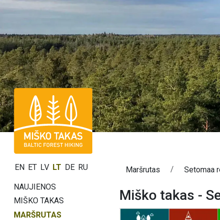
EN
ET
LV
LT
DE
RU
Maršrutas
Setomaa r
NAUJIENOS
Miško takas - S
MIŠKO TAKAS
MARŠRUTAS