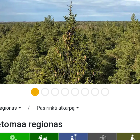
egionas
Pasirinkti atkarpą
etomaa regionas