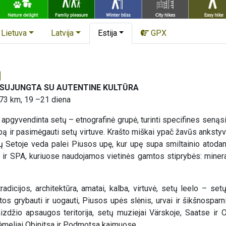
Lietuva
Latvija
Estija
GPX
 SUJUNGTA SU AUTENTINE KULTŪRA
 73 km, 19 –21 diena
pgyvendinta setų – etnografinė grupė, turinti specifines senąsias
bą ir pasimėgauti setų virtuve. Krašto miškai ypač žavūs ankstyvą
ų Setoje veda palei Piusos upę, kur upę supa smiltainio atodan
a ir SPA, kuriuose naudojamos vietinės gamtos stiprybės: minera
tradicijos, architektūra, amatai, kalba, virtuvė, setų leelo – 
tos grybauti ir uogauti, Piusos upės slėnis, urvai ir šikšnospa
zdžio apsaugos teritorija, setų muziejai Värskoje, Saatse ir 
rėmeliai Obinitsa ir Podmotsa kaimuose.