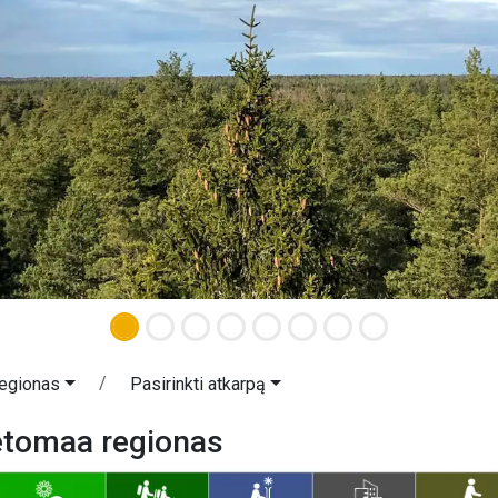
egionas
Pasirinkti atkarpą
etomaa regionas