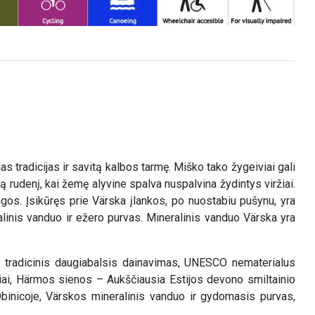
 tradicijas ir savitą kalbos tarmę. Miško tako žygeiviai gali
 rudenį, kai žemę alyvine spalva nuspalvina žydintys viržiai.
gos. Įsikūręs prie Värska įlankos, po nuostabiu pušynu, yra
linis vanduo ir ežero purvas. Mineralinis vanduo Värska yra
setų tradicinis daugiabalsis dainavimas, UNESCO nematerialus
rniai, Härmos sienos – Aukščiausia Estijos devono smiltainio
Obinicoje, Värskos mineralinis vanduo ir gydomasis purvas,