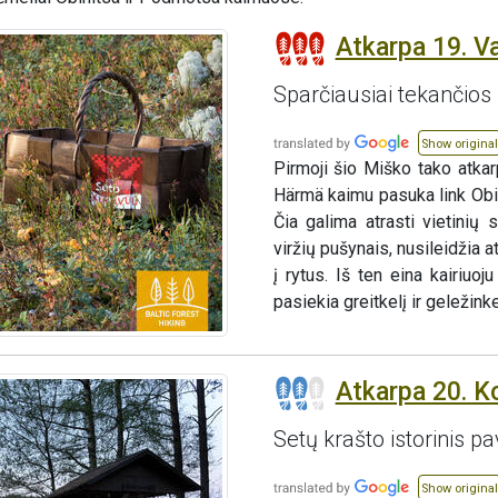
Atkarpa 19. V
Sparčiausiai tekančios 
Show original
Pirmoji šio Miško tako atkar
Härmä kaimu pasuka link Obi
Čia galima atrasti vietinių
viržių pušynais, nusileidžia 
į rytus. Iš ten eina kairiuoj
pasiekia greitkelį ir geležinkel
Atkarpa 20. K
Setų krašto istorinis pa
Show original