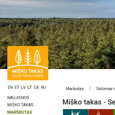
EN
ET
LV
LT
DE
RU
Maršrutas
Setomaa r
NAUJIENOS
Miško takas - S
MIŠKO TAKAS
MARŠRUTAS