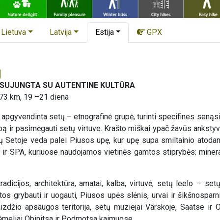
Lietuva
Latvija
Estija
GPX
 SUJUNGTA SU AUTENTINE KULTŪRA
 73 km, 19 –21 diena
pgyvendinta setų – etnografinė grupė, turinti specifines senąsias
bą ir pasimėgauti setų virtuve. Krašto miškai ypač žavūs ankstyvą
ų Setoje veda palei Piusos upę, kur upę supa smiltainio atodan
a ir SPA, kuriuose naudojamos vietinės gamtos stiprybės: minera
tradicijos, architektūra, amatai, kalba, virtuvė, setų leelo – 
tos grybauti ir uogauti, Piusos upės slėnis, urvai ir šikšnospa
zdžio apsaugos teritorija, setų muziejai Värskoje, Saatse ir 
rėmeliai Obinitsa ir Podmotsa kaimuose.