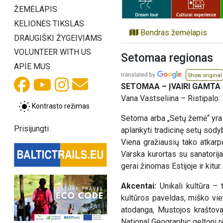
ŽEMĖLAPIS
KELIONĖS TIKSLAS
Bendras žemėlapis
DRAUGIŠKI ŽYGEIVIAMS
VOLUNTEER WITH US
Setomaa regionas
APIE MUS
Show original
SETOMAA – ĮVAIRI GAMTA
Vana Vastseliina – Ristipalo:
Kontrasto režimas
Setoma arba „Setų žemė“ yra a
Prisijungti
aplankyti tradicinę setų sody
Viena gražiausių tako atkarp
Värska kurortas su sanatorij
gerai žinomas Estijoje ir kitur.
Akcentai:
Unikali kultūra – 
kultūros paveldas, miško vie
atodanga, Mustojos kraštovai
National Geographic geltoni 