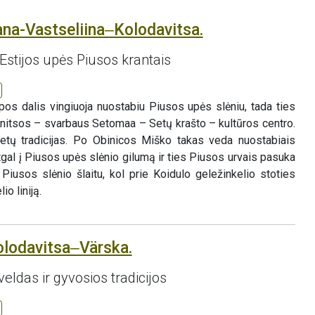
ana-Vastseliina‒Kolodavitsa.
Estijos upės Piusos krantais
pos dalis vingiuoja nuostabiu Piusos upės slėniu, tada ties
nitsos – svarbaus Setomaa – Setų krašto – kultūros centro.
 setų tradicijas. Po Obinicos Miško takas veda nuostabiais
atgal į Piusos upės slėnio gilumą ir ties Piusos urvais pasuka
u Piusos slėnio šlaitu, kol prie Koidulo geležinkelio stoties
io liniją.
olodavitsa‒Värska.
veldas ir gyvosios tradicijos