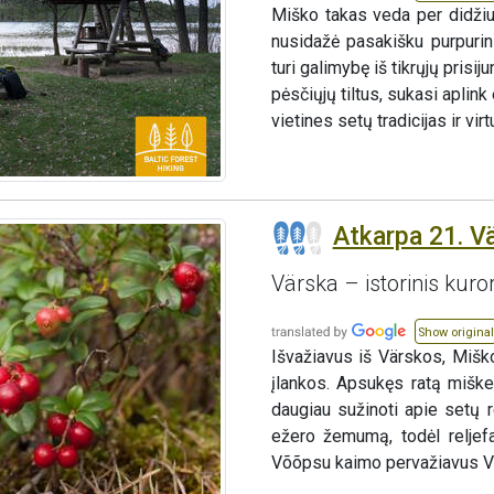
Miško takas veda per didžiu
nusidažė pasakišku purpurini
turi galimybę iš tikrųjų pris
pėsčiųjų tiltus, sukasi aplink
vietines setų tradicijas ir virt
Atkarpa 21. V
Värska – istorinis kuro
Show original
Išvažiavus iš Värskos, Mišk
įlankos. Apsukęs ratą miške
daugiau sužinoti apie setų r
ežero žemumą, todėl reljef
Võõpsu kaimo pervažiavus Võ