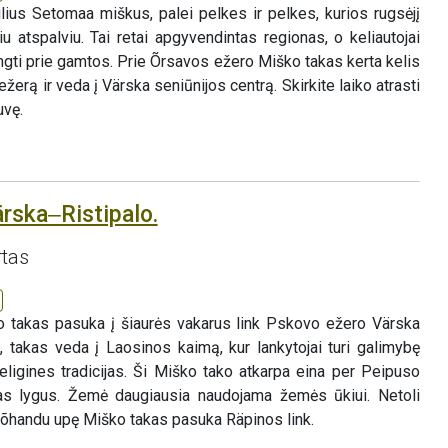
lius Setomaa miškus, palei pelkes ir pelkes, kurios rugsėjį
u atspalviu. Tai retai apgyvendintas regionas, o keliautojai
ijungti prie gamtos. Prie Õrsavos ežero Miško takas kerta kelis
 ežerą ir veda į Värska seniūnijos centrą. Skirkite laiko atrasti
uvę.
ärska‒Ristipalo.
rtas
o takas pasuka į šiaurės vakarus link Pskovo ežero Värska
, takas veda į Laosinos kaimą, kur lankytojai turi galimybę
eligines tradicijas. Ši Miško tako atkarpa eina per Peipuso
as lygus. Žemė daugiausia naudojama žemės ūkiui. Netoli
handu upę Miško takas pasuka Räpinos link.