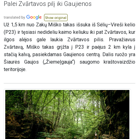
Palei Zvārtavos pilį iki Gaujienos
Show original
Už 1,5 km nuo Zakų Miško takas išsuka iš Sėlių–Vireši kelio
(P23) ir tęsiasi nedideliu kaimo keliuku iki pat Zvārtavos, kur
ilgos alėjos gale laukia Zvārtavos pilis. Pravažiavus
Zvārtavą, Miško takas grįžta į P23 ir paėjus 2 km kyla į
stačią kalvą, pasiekdamas Gaujienos centrą. Dalis ruožo yra
Šiaurės Gaujos („Žiemeļgauja“) saugomo kraštovaizdžio
teritorijoje.