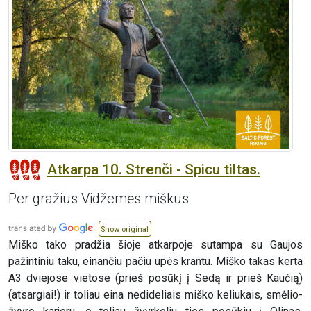
Atkarpa 10. Strenči - Spicu tiltas.
Per gražius Vidžemės miškus
Show original
Miško tako pradžia šioje atkarpoje sutampa su Gaujos
pažintiniu taku, einančiu pačiu upės krantu. Miško takas kerta
A3 dviejose vietose (prieš posūkį į Sedą ir prieš Kaučią)
(atsargiai!) ir toliau eina nedideliais miško keliukais, smėlio-