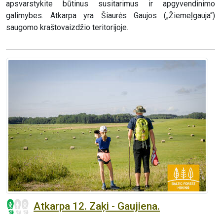
apsvarstykite būtinus susitarimus ir apgyvendinimo
galimybes. Atkarpa yra Šiaurės Gaujos („Žiemeļgauja“)
saugomo kraštovaizdžio teritorijoje.
Atkarpa 12. Zaķi - Gaujiena.