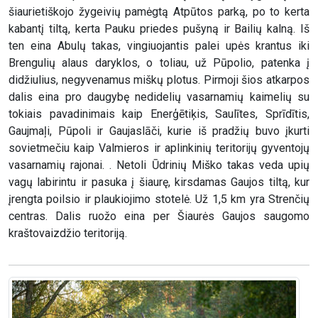
šiaurietiškojo žygeivių pamėgtą Atpūtos parką, po to kerta
kabantį tiltą, kerta Pauku priedes pušyną ir Bailių kalną. Iš
ten eina Abulų takas, vingiuojantis palei upės krantus iki
Brengulių alaus daryklos, o toliau, už Pūpolio, patenka į
didžiulius, negyvenamus miškų plotus. Pirmoji šios atkarpos
dalis eina pro daugybę nedidelių vasarnamių kaimelių su
tokiais pavadinimais kaip Enerģētiķis, Saulītes, Sprīdītis,
Gaujmaļi, Pūpoli ir Gaujaslāči, kurie iš pradžių buvo įkurti
sovietmečiu kaip Valmieros ir aplinkinių teritorijų gyventojų
vasarnamių rajonai. . Netoli Ūdrinių Miško takas veda upių
vagų labirintu ir pasuka į šiaurę, kirsdamas Gaujos tiltą, kur
įrengta poilsio ir plaukiojimo stotelė. Už 1,5 km yra Strenčių
centras. Dalis ruožo eina per Šiaurės Gaujos saugomo
kraštovaizdžio teritoriją.