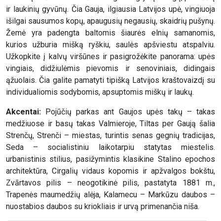
ir laukinių gyvūnų. Čia Gauja, ilgiausia Latvijos upė, vingiuoja
išilgai sausumos kopų, apaugusių negausių, skaidrių pušynų.
Žemė yra padengta baltomis šiaurės elnių samanomis,
kurios užburia mišką ryškiu, saulės apšviestu atspalviu.
Užkopkite į kalvų viršūnes ir pasigrožėkite panorama: upės
vingiais, didžiulėmis pievomis ir senoviniais, didingais
ąžuolais. Čia galite pamatyti tipišką Latvijos kraštovaizdį su
individualiomis sodybomis, apsuptomis miškų ir laukų.
Akcentai:
Pojūčių parkas ant Gaujos upės takų – takas
medžiuose ir basų takas Valmieroje, Tiltas per Gaują šalia
Strenčų, Strenči – miestas, turintis senas gegnių tradicijas,
Seda – socialistiniu laikotarpiu statytas miestelis.
urbanistinis stilius, pasižymintis klasikine Stalino epochos
architektūra, Cirgalių vidaus kopomis ir apžvalgos bokštu,
Zvārtavos pilis – neogotikinė pilis, pastatyta 1881 m.,
Trapenės maumedžių alėja, Kalamecu – Markūzu daubos –
nuostabios daubos su kriokliais ir urvą primenančia niša.