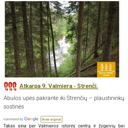
Atkarpa 9. Valmiera - Strenči.
Abulos upės pakrante iki Strenčių – plaustininkų
sostinės
Show original
Takas eina per Valmieros istorinį centrą ir žygeivių bei