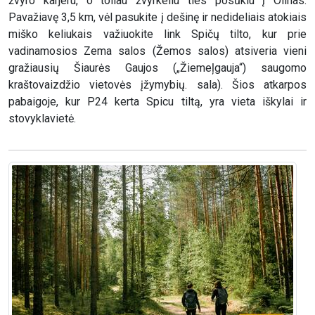
žvyro karjeru, o toliau žvyrkeliu ties posūkiu į Olinas.
Pavažiavę 3,5 km, vėl pasukite į dešinę ir nedideliais atokiais
miško keliukais važiuokite link Spičų tilto, kur prie
vadinamosios Zema salos (Žemos salos) atsiveria vieni
gražiausių Šiaurės Gaujos („Žiemeļgauja“) saugomo
kraštovaizdžio vietovės įžymybių. sala). Šios atkarpos
pabaigoje, kur P24 kerta Spicu tiltą, yra vieta iškylai ir
stovyklavietė.