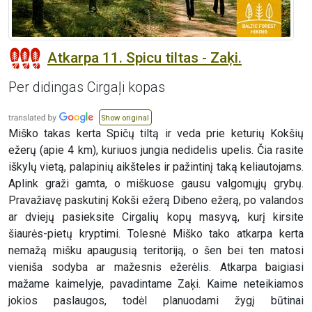
Atkarpa 11. Spicu tiltas - Zaķi.
Per didingas Cirgaļi kopas
Show original
Miško takas kerta Spičų tiltą ir veda prie keturių Kokšių
ežerų (apie 4 km), kuriuos jungia nedidelis upelis. Čia rasite
iškylų vietą, palapinių aikšteles ir pažintinį taką keliautojams.
Aplink graži gamta, o miškuose gausu valgomųjų grybų.
Pravažiavę paskutinį Kokši ežerą Dibeno ežerą, po valandos
ar dviejų pasieksite Cirgalių kopų masyvą, kurį kirsite
šiaurės-pietų kryptimi. Tolesnė Miško tako atkarpa kerta
nemažą mišku apaugusią teritoriją, o šen bei ten matosi
vieniša sodyba ar mažesnis ežerėlis. Atkarpa baigiasi
mažame kaimelyje, pavadintame Zaķi. Kaime neteikiamos
jokios paslaugos, todėl planuodami žygį būtinai