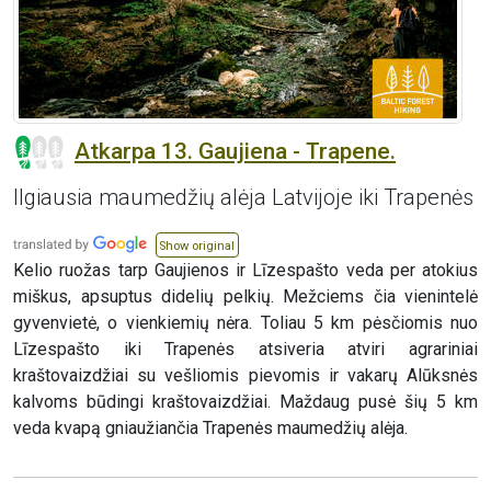
Atkarpa 13. Gaujiena - Trapene.
Ilgiausia maumedžių alėja Latvijoje iki Trapenės
Show original
Kelio ruožas tarp Gaujienos ir Līzespašto veda per atokius
miškus, apsuptus didelių pelkių. Mežciems čia vienintelė
gyvenvietė, o vienkiemių nėra. Toliau 5 km pėsčiomis nuo
Līzespašto iki Trapenės atsiveria atviri agrariniai
kraštovaizdžiai su vešliomis pievomis ir vakarų Alūksnės
kalvoms būdingi kraštovaizdžiai. Maždaug pusė šių 5 km
veda kvapą gniaužiančia Trapenės maumedžių alėja.