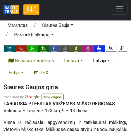
Maršrutas
Šiaurės Gauja
Pasirinkti atkarpą
Bendras žemėlapis
Lietuva
Latvija
Estija
GPX
Šiaurės Gaujos giria
Show original
LABIAUSIA PLEESTAS VIDŽEMĖS MIŠKO REGIONAS
Valmiera – Trapenė: 123 km, 9 – 13 diena
Viena iš rečiausiai apgyvendintų ir tankiausiai miškingų
vietovių Miško take. Miškuose gausu grybų ir uogų, paukščių