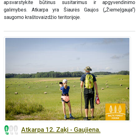
apsvarstykite būtinus susitarimus ir apgyvendinimo
galimybes. Atkarpa yra Šiaurės Gaujos („Žiemeļgauja“)
saugomo kraštovaizdžio teritorijoje.
Atkarpa 12. Zaķi - Gaujiena.