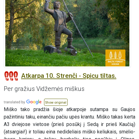
Atkarpa 10. Strenči - Spicu tiltas.
Per gražius Vidžemės miškus
Show original
Miško tako pradžia šioje atkarpoje sutampa su Gaujos
pažintiniu taku, einančiu pačiu upės krantu. Miško takas kerta
A3 dviejose vietose (prieš posūkį į Sedą ir prieš Kaučią)
(atsargiai!) ir toliau eina nedideliais miško keliukais, smėlio-