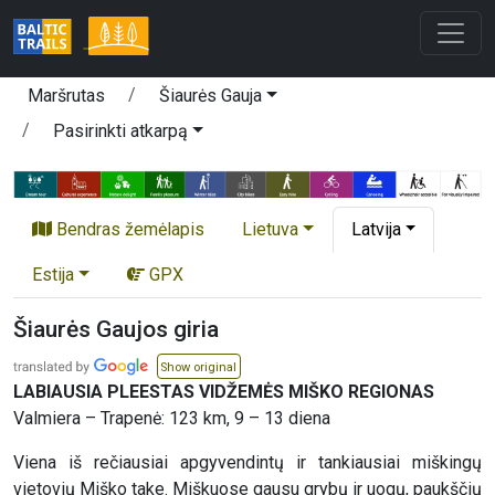
Maršrutas
Šiaurės Gauja
Pasirinkti atkarpą
Bendras žemėlapis
Lietuva
Latvija
Estija
GPX
Šiaurės Gaujos giria
Show original
LABIAUSIA PLEESTAS VIDŽEMĖS MIŠKO REGIONAS
Valmiera – Trapenė: 123 km, 9 – 13 diena
Viena iš rečiausiai apgyvendintų ir tankiausiai miškingų
vietovių Miško take. Miškuose gausu grybų ir uogų, paukščių