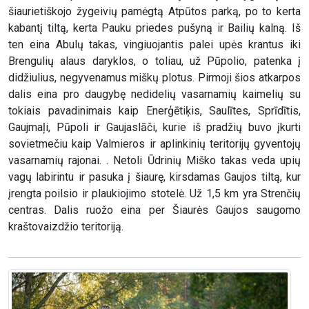
šiaurietiškojo žygeivių pamėgtą Atpūtos parką, po to kerta
kabantį tiltą, kerta Pauku priedes pušyną ir Bailių kalną. Iš
ten eina Abulų takas, vingiuojantis palei upės krantus iki
Brengulių alaus daryklos, o toliau, už Pūpolio, patenka į
didžiulius, negyvenamus miškų plotus. Pirmoji šios atkarpos
dalis eina pro daugybę nedidelių vasarnamių kaimelių su
tokiais pavadinimais kaip Enerģētiķis, Saulītes, Sprīdītis,
Gaujmaļi, Pūpoli ir Gaujaslāči, kurie iš pradžių buvo įkurti
sovietmečiu kaip Valmieros ir aplinkinių teritorijų gyventojų
vasarnamių rajonai. . Netoli Ūdrinių Miško takas veda upių
vagų labirintu ir pasuka į šiaurę, kirsdamas Gaujos tiltą, kur
įrengta poilsio ir plaukiojimo stotelė. Už 1,5 km yra Strenčių
centras. Dalis ruožo eina per Šiaurės Gaujos saugomo
kraštovaizdžio teritoriją.