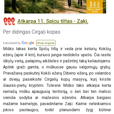
Atkarpa 11. Spicu tiltas - Zaķi.
Per didingas Cirgaļi kopas
Show original
Miško takas kerta Spičų tiltą ir veda prie keturių Kokšių
ežerų (apie 4 km), kuriuos jungia nedidelis upelis. Čia rasite
iškylų vietą, palapinių aikšteles ir pažintinį taką keliautojams.
Aplink graži gamta, o miškuose gausu valgomųjų grybų.
Pravažiavę paskutinį Kokši ežerą Dibeno ežerą, po valandos
ar dviejų pasieksite Cirgalių kopų masyvą, kurį kirsite
šiaurės-pietų kryptimi. Tolesnė Miško tako atkarpa kerta
nemažą mišku apaugusią teritoriją, o šen bei ten matosi
vieniša sodyba ar mažesnis ežerėlis. Atkarpa baigiasi
mažame kaimelyje, pavadintame Zaķi. Kaime neteikiamos
jokios paslaugos, todėl planuodami žygį būtinai