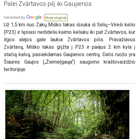
Palei Zvārtavos pilį iki Gaujienos
Show original
Už 1,5 km nuo Zakų Miško takas išsuka iš Sėlių–Vireši kelio
(P23) ir tęsiasi nedideliu kaimo keliuku iki pat Zvārtavos, kur
ilgos alėjos gale laukia Zvārtavos pilis. Pravažiavus
Zvārtavą, Miško takas grįžta į P23 ir paėjus 2 km kyla į
stačią kalvą, pasiekdamas Gaujienos centrą. Dalis ruožo yra
Šiaurės Gaujos („Žiemeļgauja“) saugomo kraštovaizdžio
teritorijoje.