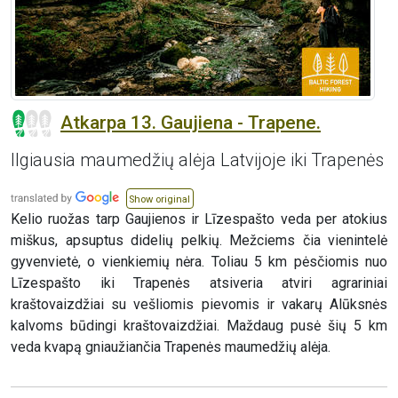
Atkarpa 13. Gaujiena - Trapene.
Ilgiausia maumedžių alėja Latvijoje iki Trapenės
Show original
Kelio ruožas tarp Gaujienos ir Līzespašto veda per atokius
miškus, apsuptus didelių pelkių. Mežciems čia vienintelė
gyvenvietė, o vienkiemių nėra. Toliau 5 km pėsčiomis nuo
Līzespašto iki Trapenės atsiveria atviri agrariniai
kraštovaizdžiai su vešliomis pievomis ir vakarų Alūksnės
kalvoms būdingi kraštovaizdžiai. Maždaug pusė šių 5 km
veda kvapą gniaužiančia Trapenės maumedžių alėja.