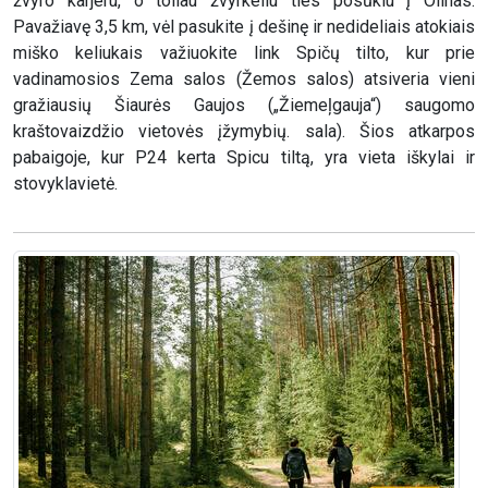
žvyro karjeru, o toliau žvyrkeliu ties posūkiu į Olinas.
Pavažiavę 3,5 km, vėl pasukite į dešinę ir nedideliais atokiais
miško keliukais važiuokite link Spičų tilto, kur prie
vadinamosios Zema salos (Žemos salos) atsiveria vieni
gražiausių Šiaurės Gaujos („Žiemeļgauja“) saugomo
kraštovaizdžio vietovės įžymybių. sala). Šios atkarpos
pabaigoje, kur P24 kerta Spicu tiltą, yra vieta iškylai ir
stovyklavietė.