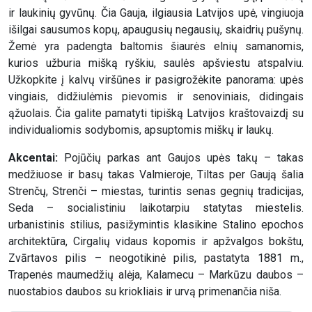
ir laukinių gyvūnų. Čia Gauja, ilgiausia Latvijos upė, vingiuoja
išilgai sausumos kopų, apaugusių negausių, skaidrių pušynų.
Žemė yra padengta baltomis šiaurės elnių samanomis,
kurios užburia mišką ryškiu, saulės apšviestu atspalviu.
Užkopkite į kalvų viršūnes ir pasigrožėkite panorama: upės
vingiais, didžiulėmis pievomis ir senoviniais, didingais
ąžuolais. Čia galite pamatyti tipišką Latvijos kraštovaizdį su
individualiomis sodybomis, apsuptomis miškų ir laukų.
Akcentai:
Pojūčių parkas ant Gaujos upės takų – takas
medžiuose ir basų takas Valmieroje, Tiltas per Gaują šalia
Strenčų, Strenči – miestas, turintis senas gegnių tradicijas,
Seda – socialistiniu laikotarpiu statytas miestelis.
urbanistinis stilius, pasižymintis klasikine Stalino epochos
architektūra, Cirgalių vidaus kopomis ir apžvalgos bokštu,
Zvārtavos pilis – neogotikinė pilis, pastatyta 1881 m.,
Trapenės maumedžių alėja, Kalamecu – Markūzu daubos –
nuostabios daubos su kriokliais ir urvą primenančia niša.