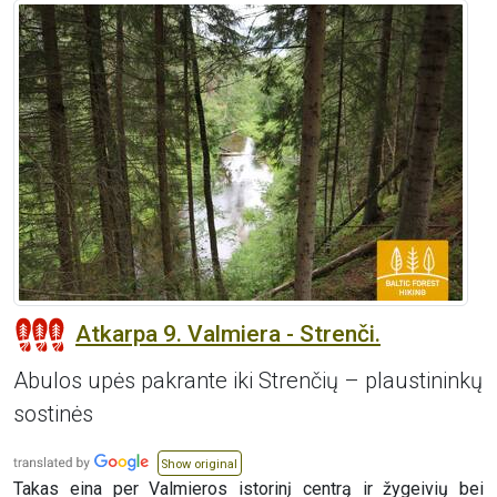
Atkarpa 9. Valmiera - Strenči.
Abulos upės pakrante iki Strenčių – plaustininkų
sostinės
Show original
Takas eina per Valmieros istorinį centrą ir žygeivių bei