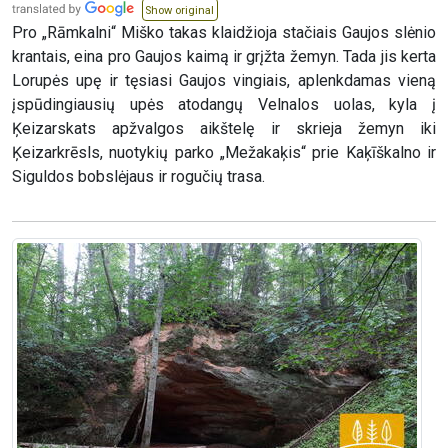
Show original
Pro „Rāmkalni“ Miško takas klaidžioja stačiais Gaujos slėnio
krantais, eina pro Gaujos kaimą ir grįžta žemyn. Tada jis kerta
Lorupės upę ir tęsiasi Gaujos vingiais, aplenkdamas vieną
įspūdingiausių upės atodangų Velnalos uolas, kyla į
Ķeizarskats apžvalgos aikštelę ir skrieja žemyn iki
Ķeizarkrēsls, nuotykių parko „Mežakaķis“ prie Kaķīškalno ir
Siguldos bobslėjaus ir rogučių trasa.