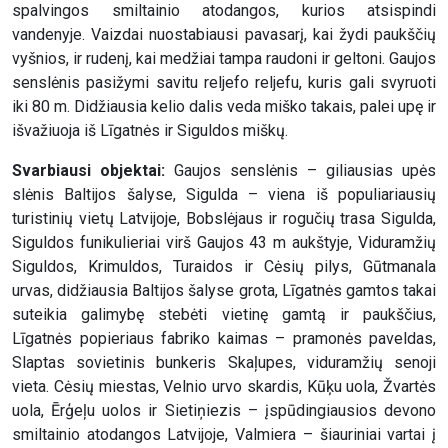
spalvingos smiltainio atodangos, kurios atsispindi
vandenyje. Vaizdai nuostabiausi pavasarį, kai žydi paukščių
vyšnios, ir rudenį, kai medžiai tampa raudoni ir geltoni. Gaujos
senslėnis pasižymi savitu reljefo reljefu, kuris gali svyruoti
iki 80 m. Didžiausia kelio dalis veda miško takais, palei upę ir
išvažiuoja iš Līgatnės ir Siguldos miškų.
Svarbiausi objektai:
Gaujos senslėnis – giliausias upės
slėnis Baltijos šalyse, Sigulda – viena iš populiariausių
turistinių vietų Latvijoje, Bobslėjaus ir rogučių trasa Sigulda,
Siguldos funikulieriai virš Gaujos 43 m aukštyje, Viduramžių
Siguldos, Krimuldos, Turaidos ir Cėsių pilys, Gūtmanala
urvas, didžiausia Baltijos šalyse grota, Līgatnės gamtos takai
suteikia galimybę stebėti vietinę gamtą ir paukščius,
Līgatnės popieriaus fabriko kaimas – pramonės paveldas,
Slaptas sovietinis bunkeris Skaļupes, viduramžių senoji
vieta. Cėsių miestas, Velnio urvo skardis, Kūķu uola, Žvartės
uola, Ērģeļu uolos ir Sietiņiezis – įspūdingiausios devono
smiltainio atodangos Latvijoje, Valmiera – šiauriniai vartai į