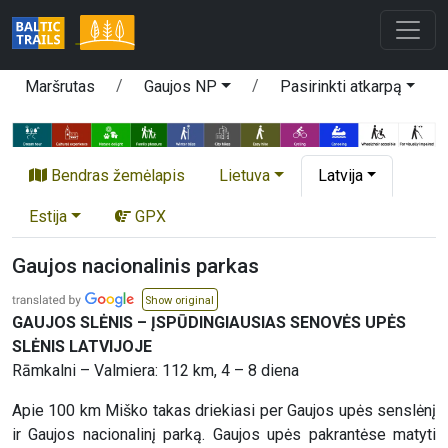
Maršrutas
Gaujos NP
Pasirinkti atkarpą
Bendras žemėlapis
Lietuva
Latvija
Estija
GPX
Gaujos nacionalinis parkas
Show original
GAUJOS SLĖNIS – ĮSPŪDINGIAUSIAS SENOVĖS UPĖS
SLĖNIS LATVIJOJE
Rāmkalni – Valmiera: 112 km, 4 – 8 diena
Apie 100 km Miško takas driekiasi per Gaujos upės senslėnį
ir Gaujos nacionalinį parką. Gaujos upės pakrantėse matyti