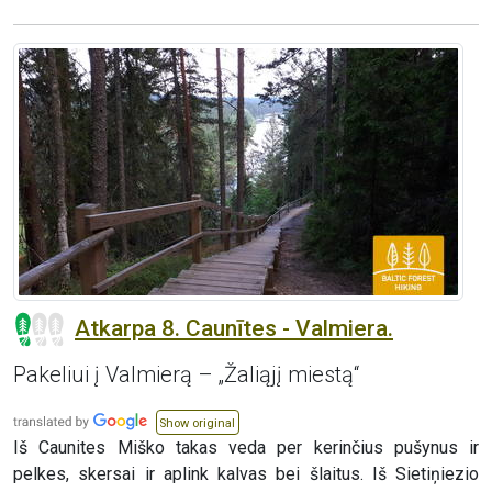
Atkarpa 8. Caunītes - Valmiera.
Pakeliui į Valmierą – „Žaliąjį miestą“
Show original
Iš Caunites Miško takas veda per kerinčius pušynus ir
pelkes, skersai ir aplink kalvas bei šlaitus. Iš Sietiņiezio