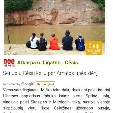
Atkarpa 6. Līgatne - Cēsis.
Senuoju Cėsių keliu per Amatos upės slėnį
Show original
Viena vaizdingiausių Miško tako dalių driekiasi palei istorinį
Līgatnės popieriaus fabriko kaimą, kerta Spriņģi uolą,
vingiuoja palei Skalupės ir Mitologinį taką, sustoja vienoje
slapčiausių vietų šioje Geležinės uždangos pusėje,