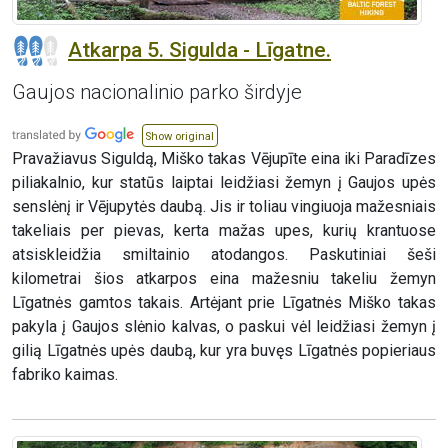
Atkarpa 5. Sigulda - Līgatne.
Gaujos nacionalinio parko širdyje
Show original
Pravažiavus Siguldą, Miško takas Vējupīte eina iki Paradīzes
piliakalnio, kur statūs laiptai leidžiasi žemyn į Gaujos upės
senslėnį ir Vējupytės daubą. Jis ir toliau vingiuoja mažesniais
takeliais per pievas, kerta mažas upes, kurių krantuose
atsiskleidžia smiltainio atodangos. Paskutiniai šeši
kilometrai šios atkarpos eina mažesniu takeliu žemyn
Līgatnės gamtos takais. Artėjant prie Līgatnės Miško takas
pakyla į Gaujos slėnio kalvas, o paskui vėl leidžiasi žemyn į
gilią Līgatnės upės daubą, kur yra buvęs Līgatnės popieriaus
fabriko kaimas.