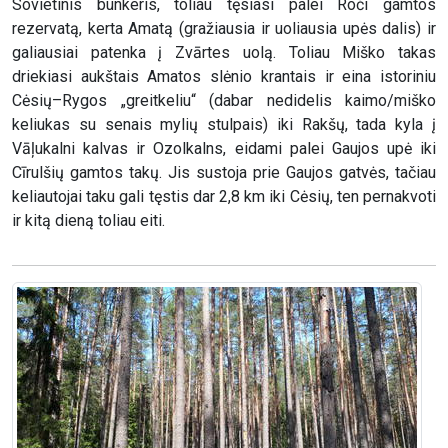
Sovietinis bunkeris, toliau tęsiasi palei Roči gamtos
rezervatą, kerta Amatą (gražiausia ir uoliausia upės dalis) ir
galiausiai patenka į Zvārtes uolą. Toliau Miško takas
driekiasi aukštais Amatos slėnio krantais ir eina istoriniu
Cėsių–Rygos „greitkeliu“ (dabar nedidelis kaimo/miško
keliukas su senais mylių stulpais) iki Rakšų, tada kyla į
Vāļukalni kalvas ir Ozolkalns, eidami palei Gaujos upė iki
Cīrulšių gamtos takų. Jis sustoja prie Gaujos gatvės, tačiau
keliautojai taku gali tęstis dar 2,8 km iki Cėsių, ten pernakvoti
ir kitą dieną toliau eiti.