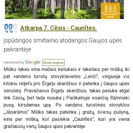
Atkarpa 7. Cēsis - Caunītes.
Įspūdingos smiltainio atodangos Gaujos upės
pakrantėje
Show original
Miško takas eina mažais keliukais ir takeliais per mišką iki
pat vandens turistų stovyklavietės „Lenči“, vingiuoja vis
kitokiu reljefu pro Ērgeļu skardžius ir patenka į Gaujos upės
senslėnį. Pravažiavus Ērgeļu skardžius, takas pasuka atgal
link Cėsių, bet tada nusuka į Pieškalnyje esančią Rāmnieki
pusę, kirsdamas upę. Po vandens turistinės stovyklos
„Jāņarāmis“ Miško takas patenka į gražų, šviesų pušyną,
eina per mišką, kol pasiekia „Caunītes“, kuri yra viena
gražiausių vietų Gaujos upės pakrantėje.