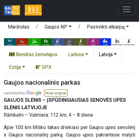
Maršrutas
Gaujos NP
Pasirinkti atkarpą
Bendras žemėlapis
Lietuva
Latvija
Estija
GPX
Gaujos nacionalinis parkas
Show original
GAUJOS SLĖNIS – ĮSPŪDINGIAUSIAS SENOVĖS UPĖS
SLĖNIS LATVIJOJE
Rāmkalni – Valmiera: 112 km, 4 – 8 diena
Apie 100 km Miško takas driekiasi per Gaujos upės senslėnį
ir Gaujos nacionalinį parką. Gaujos upės pakrantėse matyti