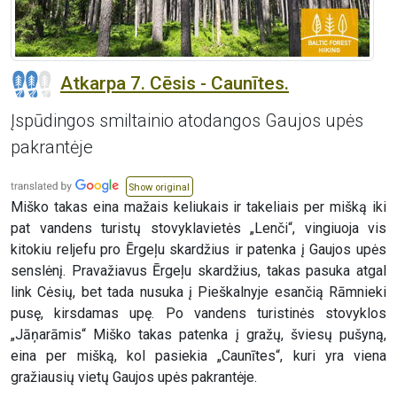
Atkarpa 7. Cēsis - Caunītes.
Įspūdingos smiltainio atodangos Gaujos upės
pakrantėje
Show original
Miško takas eina mažais keliukais ir takeliais per mišką iki
pat vandens turistų stovyklavietės „Lenči“, vingiuoja vis
kitokiu reljefu pro Ērgeļu skardžius ir patenka į Gaujos upės
senslėnį. Pravažiavus Ērgeļu skardžius, takas pasuka atgal
link Cėsių, bet tada nusuka į Pieškalnyje esančią Rāmnieki
pusę, kirsdamas upę. Po vandens turistinės stovyklos
„Jāņarāmis“ Miško takas patenka į gražų, šviesų pušyną,
eina per mišką, kol pasiekia „Caunītes“, kuri yra viena
gražiausių vietų Gaujos upės pakrantėje.