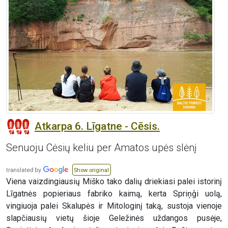
Atkarpa 6. Līgatne - Cēsis.
Senuoju Cėsių keliu per Amatos upės slėnį
Show original
Viena vaizdingiausių Miško tako dalių driekiasi palei istorinį
Līgatnės popieriaus fabriko kaimą, kerta Spriņģi uolą,
vingiuoja palei Skalupės ir Mitologinį taką, sustoja vienoje
slapčiausių vietų šioje Geležinės uždangos pusėje,