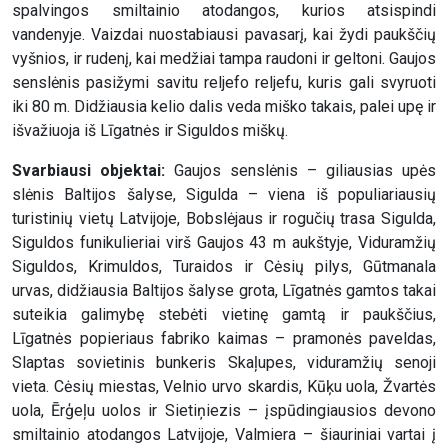
spalvingos smiltainio atodangos, kurios atsispindi
vandenyje. Vaizdai nuostabiausi pavasarį, kai žydi paukščių
vyšnios, ir rudenį, kai medžiai tampa raudoni ir geltoni. Gaujos
senslėnis pasižymi savitu reljefo reljefu, kuris gali svyruoti
iki 80 m. Didžiausia kelio dalis veda miško takais, palei upę ir
išvažiuoja iš Līgatnės ir Siguldos miškų.
Svarbiausi objektai:
Gaujos senslėnis – giliausias upės
slėnis Baltijos šalyse, Sigulda – viena iš populiariausių
turistinių vietų Latvijoje, Bobslėjaus ir rogučių trasa Sigulda,
Siguldos funikulieriai virš Gaujos 43 m aukštyje, Viduramžių
Siguldos, Krimuldos, Turaidos ir Cėsių pilys, Gūtmanala
urvas, didžiausia Baltijos šalyse grota, Līgatnės gamtos takai
suteikia galimybę stebėti vietinę gamtą ir paukščius,
Līgatnės popieriaus fabriko kaimas – pramonės paveldas,
Slaptas sovietinis bunkeris Skaļupes, viduramžių senoji
vieta. Cėsių miestas, Velnio urvo skardis, Kūķu uola, Žvartės
uola, Ērģeļu uolos ir Sietiņiezis – įspūdingiausios devono
smiltainio atodangos Latvijoje, Valmiera – šiauriniai vartai į