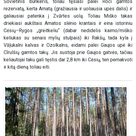
Sovietinis bunkeris, toliau tęsiasi palei Roči gamtos
rezervatą, kerta Amatą (gražiausia ir uoliausia upės dalis) ir
galiausiai patenka į Zvārtes uolą. Toliau Miško takas
driekiasi aukštais Amatos slėnio krantais ir eina istoriniu
Cėsių–Rygos „greitkeliu“ (dabar nedidelis kaimo/miško
keliukas su senais mylių stulpais) iki Rakšų, tada kyla į
Vāļukalni kalvas ir Ozolkalns, eidami palei Gaujos upė iki
Cīrulšių gamtos takų. Jis sustoja prie Gaujos gatvės, tačiau
keliautojai taku gali tęstis dar 2,8 km iki Cėsių, ten pernakvoti
ir kitą dieną toliau eiti.