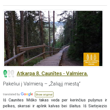
Atkarpa 8. Caunītes - Valmiera.
Pakeliui į Valmierą – „Žaliąjį miestą“
Show original
Iš Caunites Miško takas veda per kerinčius pušynus ir
pelkes, skersai ir aplink kalvas bei šlaitus. Iš Sietiņiezio