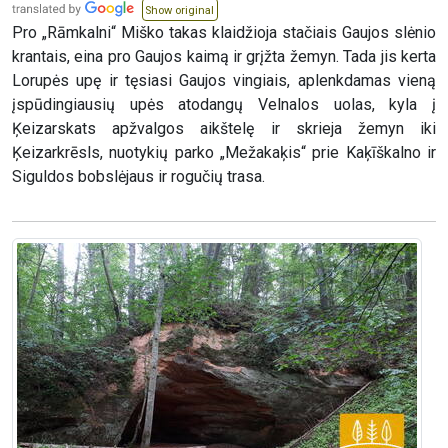
Show original
Pro „Rāmkalni“ Miško takas klaidžioja stačiais Gaujos slėnio
krantais, eina pro Gaujos kaimą ir grįžta žemyn. Tada jis kerta
Lorupės upę ir tęsiasi Gaujos vingiais, aplenkdamas vieną
įspūdingiausių upės atodangų Velnalos uolas, kyla į
Ķeizarskats apžvalgos aikštelę ir skrieja žemyn iki
Ķeizarkrēsls, nuotykių parko „Mežakaķis“ prie Kaķīškalno ir
Siguldos bobslėjaus ir rogučių trasa.