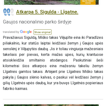
Atkarpa 5. Sigulda - Līgatne.
Gaujos nacionalinio parko širdyje
Show original
Pravažiavus Siguldą, Miško takas Vējupīte eina iki Paradīzes
piliakalnio, kur statūs laiptai leidžiasi žemyn į Gaujos upės
senslėnį ir Vējupytės daubą. Jis ir toliau vingiuoja mažesniais
takeliais per pievas, kerta mažas upes, kurių krantuose
atsiskleidžia smiltainio atodangos. Paskutiniai šeši
kilometrai šios atkarpos eina mažesniu takeliu žemyn
Līgatnės gamtos takais. Artėjant prie Līgatnės Miško takas
pakyla į Gaujos slėnio kalvas, o paskui vėl leidžiasi žemyn į
gilią Līgatnės upės daubą, kur yra buvęs Līgatnės popieriaus
fabriko kaimas.