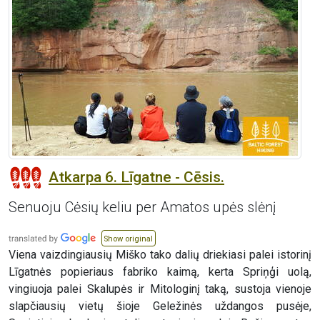
Atkarpa 6. Līgatne - Cēsis.
Senuoju Cėsių keliu per Amatos upės slėnį
Show original
Viena vaizdingiausių Miško tako dalių driekiasi palei istorinį
Līgatnės popieriaus fabriko kaimą, kerta Spriņģi uolą,
vingiuoja palei Skalupės ir Mitologinį taką, sustoja vienoje
slapčiausių vietų šioje Geležinės uždangos pusėje,