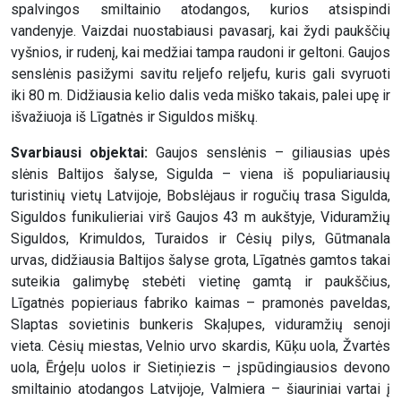
spalvingos smiltainio atodangos, kurios atsispindi
vandenyje. Vaizdai nuostabiausi pavasarį, kai žydi paukščių
vyšnios, ir rudenį, kai medžiai tampa raudoni ir geltoni. Gaujos
senslėnis pasižymi savitu reljefo reljefu, kuris gali svyruoti
iki 80 m. Didžiausia kelio dalis veda miško takais, palei upę ir
išvažiuoja iš Līgatnės ir Siguldos miškų.
Svarbiausi objektai:
Gaujos senslėnis – giliausias upės
slėnis Baltijos šalyse, Sigulda – viena iš populiariausių
turistinių vietų Latvijoje, Bobslėjaus ir rogučių trasa Sigulda,
Siguldos funikulieriai virš Gaujos 43 m aukštyje, Viduramžių
Siguldos, Krimuldos, Turaidos ir Cėsių pilys, Gūtmanala
urvas, didžiausia Baltijos šalyse grota, Līgatnės gamtos takai
suteikia galimybę stebėti vietinę gamtą ir paukščius,
Līgatnės popieriaus fabriko kaimas – pramonės paveldas,
Slaptas sovietinis bunkeris Skaļupes, viduramžių senoji
vieta. Cėsių miestas, Velnio urvo skardis, Kūķu uola, Žvartės
uola, Ērģeļu uolos ir Sietiņiezis – įspūdingiausios devono
smiltainio atodangos Latvijoje, Valmiera – šiauriniai vartai į