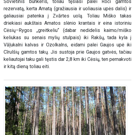
Sovietinis bunkeris, toliau tęsiasi palei Roči gamtos
rezervatą, kerta Amatą (gražiausia ir uoliausia upės dalis) ir
galiausiai patenka į Zvārtes uolą. Toliau Miško takas
driekiasi aukštais Amatos slėnio krantais ir eina istoriniu
Cėsių–Rygos „greitkeliu“ (dabar nedidelis kaimo/miško
keliukas su senais mylių stulpais) iki Rakšų, tada kyla į
Vāļukalni kalvas ir Ozolkalns, eidami palei Gaujos upė iki
Cīrulšių gamtos takų. Jis sustoja prie Gaujos gatvės, tačiau
keliautojai taku gali tęstis dar 2,8 km iki Cėsių, ten pernakvoti
ir kitą dieną toliau eiti.