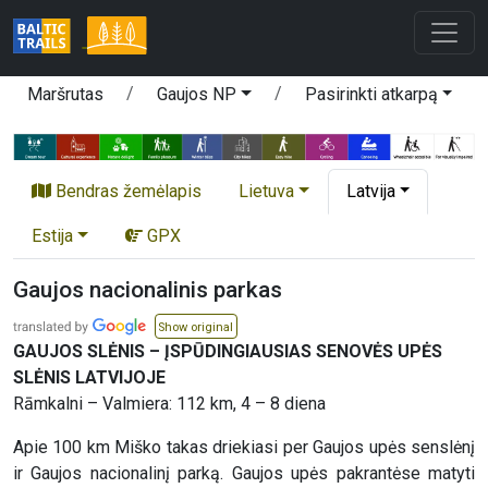
Maršrutas
Gaujos NP
Pasirinkti atkarpą
Bendras žemėlapis
Lietuva
Latvija
Estija
GPX
Gaujos nacionalinis parkas
Show original
GAUJOS SLĖNIS – ĮSPŪDINGIAUSIAS SENOVĖS UPĖS
SLĖNIS LATVIJOJE
Rāmkalni – Valmiera: 112 km, 4 – 8 diena
Apie 100 km Miško takas driekiasi per Gaujos upės senslėnį
ir Gaujos nacionalinį parką. Gaujos upės pakrantėse matyti