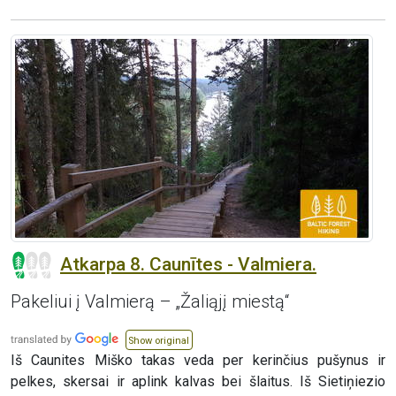
Atkarpa 8. Caunītes - Valmiera.
Pakeliui į Valmierą – „Žaliąjį miestą“
Show original
Iš Caunites Miško takas veda per kerinčius pušynus ir
pelkes, skersai ir aplink kalvas bei šlaitus. Iš Sietiņiezio