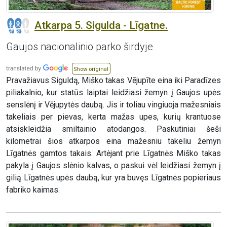
Atkarpa 5. Sigulda - Līgatne.
Gaujos nacionalinio parko širdyje
Show original
Pravažiavus Siguldą, Miško takas Vējupīte eina iki Paradīzes
piliakalnio, kur statūs laiptai leidžiasi žemyn į Gaujos upės
senslėnį ir Vējupytės daubą. Jis ir toliau vingiuoja mažesniais
takeliais per pievas, kerta mažas upes, kurių krantuose
atsiskleidžia smiltainio atodangos. Paskutiniai šeši
kilometrai šios atkarpos eina mažesniu takeliu žemyn
Līgatnės gamtos takais. Artėjant prie Līgatnės Miško takas
pakyla į Gaujos slėnio kalvas, o paskui vėl leidžiasi žemyn į
gilią Līgatnės upės daubą, kur yra buvęs Līgatnės popieriaus
fabriko kaimas.