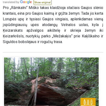
Show original
Pro „Rāmkalni“ Miško takas klaidžioja stačiais Gaujos slėnio
krantais, eina pro Gaujos kaimą ir grįžta žemyn. Tada jis kerta
Lorupės upę ir tęsiasi Gaujos vingiais, aplenkdamas vieną
įspūdingiausių upės atodangų Velnalos uolas, kyla į
Ķeizarskats apžvalgos aikštelę ir skrieja žemyn iki
Ķeizarkrēsls, nuotykių parko „Mežakaķis“ prie Kaķīškalno ir
Siguldos bobslėjaus ir rogučių trasa.