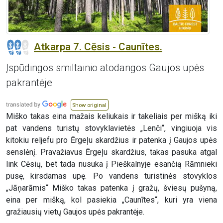
Atkarpa 7. Cēsis - Caunītes.
Įspūdingos smiltainio atodangos Gaujos upės
pakrantėje
Show original
Miško takas eina mažais keliukais ir takeliais per mišką iki
pat vandens turistų stovyklavietės „Lenči“, vingiuoja vis
kitokiu reljefu pro Ērgeļu skardžius ir patenka į Gaujos upės
senslėnį. Pravažiavus Ērgeļu skardžius, takas pasuka atgal
link Cėsių, bet tada nusuka į Pieškalnyje esančią Rāmnieki
pusę, kirsdamas upę. Po vandens turistinės stovyklos
„Jāņarāmis“ Miško takas patenka į gražų, šviesų pušyną,
eina per mišką, kol pasiekia „Caunītes“, kuri yra viena
gražiausių vietų Gaujos upės pakrantėje.