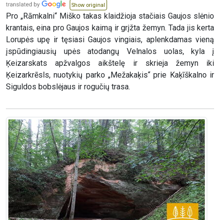
Show original
Pro „Rāmkalni“ Miško takas klaidžioja stačiais Gaujos slėnio
krantais, eina pro Gaujos kaimą ir grįžta žemyn. Tada jis kerta
Lorupės upę ir tęsiasi Gaujos vingiais, aplenkdamas vieną
įspūdingiausių upės atodangų Velnalos uolas, kyla į
Ķeizarskats apžvalgos aikštelę ir skrieja žemyn iki
Ķeizarkrēsls, nuotykių parko „Mežakaķis“ prie Kaķīškalno ir
Siguldos bobslėjaus ir rogučių trasa.