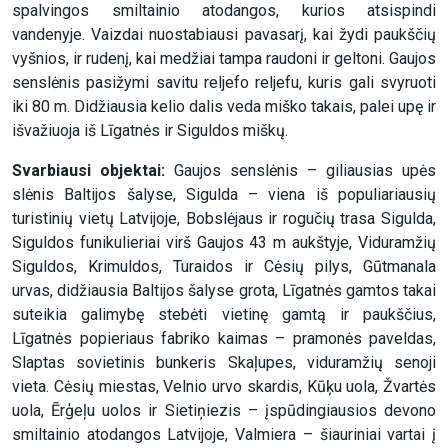
spalvingos smiltainio atodangos, kurios atsispindi
vandenyje. Vaizdai nuostabiausi pavasarį, kai žydi paukščių
vyšnios, ir rudenį, kai medžiai tampa raudoni ir geltoni. Gaujos
senslėnis pasižymi savitu reljefo reljefu, kuris gali svyruoti
iki 80 m. Didžiausia kelio dalis veda miško takais, palei upę ir
išvažiuoja iš Līgatnės ir Siguldos miškų.
Svarbiausi objektai:
Gaujos senslėnis – giliausias upės
slėnis Baltijos šalyse, Sigulda – viena iš populiariausių
turistinių vietų Latvijoje, Bobslėjaus ir rogučių trasa Sigulda,
Siguldos funikulieriai virš Gaujos 43 m aukštyje, Viduramžių
Siguldos, Krimuldos, Turaidos ir Cėsių pilys, Gūtmanala
urvas, didžiausia Baltijos šalyse grota, Līgatnės gamtos takai
suteikia galimybę stebėti vietinę gamtą ir paukščius,
Līgatnės popieriaus fabriko kaimas – pramonės paveldas,
Slaptas sovietinis bunkeris Skaļupes, viduramžių senoji
vieta. Cėsių miestas, Velnio urvo skardis, Kūķu uola, Žvartės
uola, Ērģeļu uolos ir Sietiņiezis – įspūdingiausios devono
smiltainio atodangos Latvijoje, Valmiera – šiauriniai vartai į