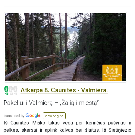
Atkarpa 8. Caunītes - Valmiera.
Pakeliui į Valmierą – „Žaliąjį miestą“
Show original
Iš Caunites Miško takas veda per kerinčius pušynus ir
pelkes, skersai ir aplink kalvas bei šlaitus. Iš Sietiņiezio