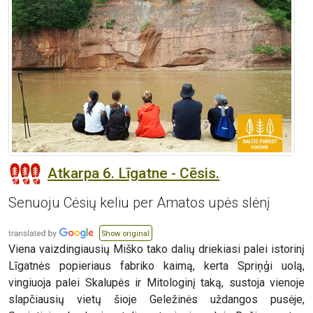
Atkarpa 6. Līgatne - Cēsis.
Senuoju Cėsių keliu per Amatos upės slėnį
Show original
Viena vaizdingiausių Miško tako dalių driekiasi palei istorinį
Līgatnės popieriaus fabriko kaimą, kerta Spriņģi uolą,
vingiuoja palei Skalupės ir Mitologinį taką, sustoja vienoje
slapčiausių vietų šioje Geležinės uždangos pusėje,