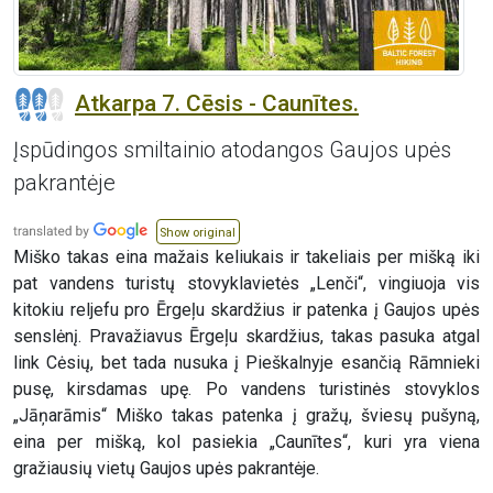
Atkarpa 7. Cēsis - Caunītes.
Įspūdingos smiltainio atodangos Gaujos upės
pakrantėje
Show original
Miško takas eina mažais keliukais ir takeliais per mišką iki
pat vandens turistų stovyklavietės „Lenči“, vingiuoja vis
kitokiu reljefu pro Ērgeļu skardžius ir patenka į Gaujos upės
senslėnį. Pravažiavus Ērgeļu skardžius, takas pasuka atgal
link Cėsių, bet tada nusuka į Pieškalnyje esančią Rāmnieki
pusę, kirsdamas upę. Po vandens turistinės stovyklos
„Jāņarāmis“ Miško takas patenka į gražų, šviesų pušyną,
eina per mišką, kol pasiekia „Caunītes“, kuri yra viena
gražiausių vietų Gaujos upės pakrantėje.