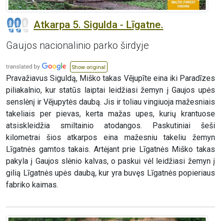
Atkarpa 5. Sigulda - Līgatne.
Gaujos nacionalinio parko širdyje
Show original
Pravažiavus Siguldą, Miško takas Vējupīte eina iki Paradīzes
piliakalnio, kur statūs laiptai leidžiasi žemyn į Gaujos upės
senslėnį ir Vējupytės daubą. Jis ir toliau vingiuoja mažesniais
takeliais per pievas, kerta mažas upes, kurių krantuose
atsiskleidžia smiltainio atodangos. Paskutiniai šeši
kilometrai šios atkarpos eina mažesniu takeliu žemyn
Līgatnės gamtos takais. Artėjant prie Līgatnės Miško takas
pakyla į Gaujos slėnio kalvas, o paskui vėl leidžiasi žemyn į
gilią Līgatnės upės daubą, kur yra buvęs Līgatnės popieriaus
fabriko kaimas.