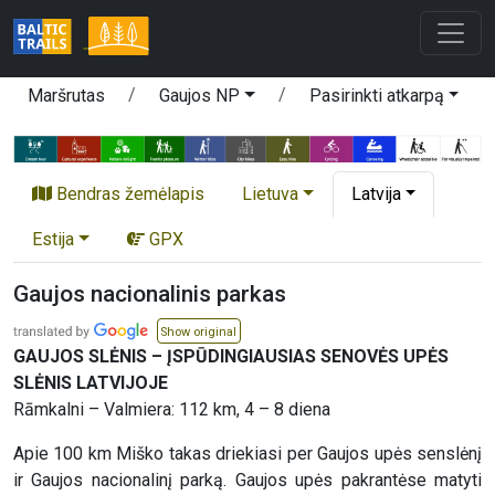
Maršrutas
Gaujos NP
Pasirinkti atkarpą
Bendras žemėlapis
Lietuva
Latvija
Estija
GPX
Gaujos nacionalinis parkas
Show original
GAUJOS SLĖNIS – ĮSPŪDINGIAUSIAS SENOVĖS UPĖS
SLĖNIS LATVIJOJE
Rāmkalni – Valmiera: 112 km, 4 – 8 diena
Apie 100 km Miško takas driekiasi per Gaujos upės senslėnį
ir Gaujos nacionalinį parką. Gaujos upės pakrantėse matyti