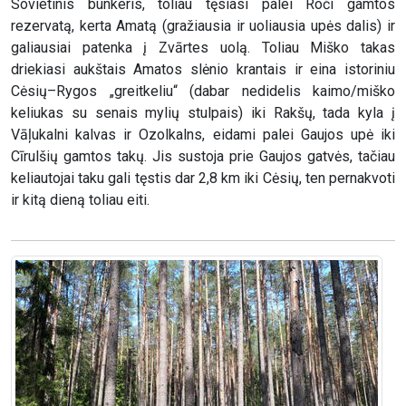
Sovietinis bunkeris, toliau tęsiasi palei Roči gamtos
rezervatą, kerta Amatą (gražiausia ir uoliausia upės dalis) ir
galiausiai patenka į Zvārtes uolą. Toliau Miško takas
driekiasi aukštais Amatos slėnio krantais ir eina istoriniu
Cėsių–Rygos „greitkeliu“ (dabar nedidelis kaimo/miško
keliukas su senais mylių stulpais) iki Rakšų, tada kyla į
Vāļukalni kalvas ir Ozolkalns, eidami palei Gaujos upė iki
Cīrulšių gamtos takų. Jis sustoja prie Gaujos gatvės, tačiau
keliautojai taku gali tęstis dar 2,8 km iki Cėsių, ten pernakvoti
ir kitą dieną toliau eiti.