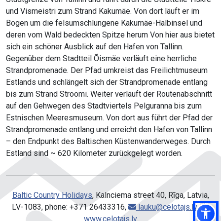
und Vismeistri zum Strand Kakumäe. Von dort läuft er im
Bogen um die felsumschlungene Kakumäe-Halbinsel und
deren vom Wald bedeckten Spitze herum Von hier aus bietet
sich ein schöner Ausblick auf den Hafen von Tallinn.
Gegenüber dem Stadtteil Õismäe verläuft eine herrliche
Strandpromenade. Der Pfad umkreist das Freilichtmuseum
Estlands und schlängelt sich der Strandpromenade entlang
bis zum Strand Stroomi. Weiter verläuft der Routenabschnitt
auf den Gehwegen des Stadtviertels Pelguranna bis zum
Estnischen Meeresmuseum. Von dort aus führt der Pfad der
Strandpromenade entlang und erreicht den Hafen von Tallinn
– den Endpunkt des Baltischen Küstenwanderweges. Durch
Estland sind ~ 620 Kilometer zurückgelegt worden.
Baltic Country Holidays
, Kalnciema street 40, Rīga, Latvia,
LV-1083, phone: +371 26433316,
lauku@celotajs.lv
,
www.celotajs.lv