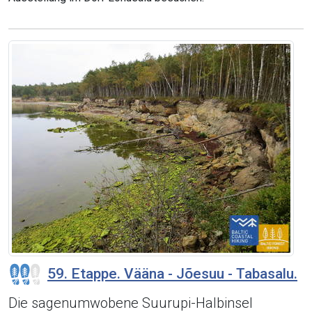
59. Etappe. Vääna - Jõesuu - Tabasalu.
Die sagenumwobene Suurupi-Halbinsel