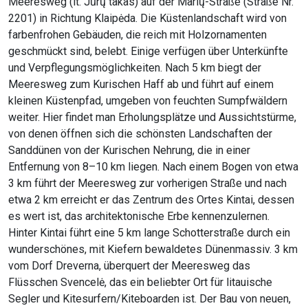
Meeresweg (lt. Jūrų takas) auf der Marių-Straße (Straße Nr.
2201) in Richtung Klaipėda. Die Küstenlandschaft wird von
farbenfrohen Gebäuden, die reich mit Holzornamenten
geschmückt sind, belebt. Einige verfügen über Unterkünfte
und Verpflegungsmöglichkeiten. Nach 5 km biegt der
Meeresweg zum Kurischen Haff ab und führt auf einem
kleinen Küstenpfad, umgeben von feuchten Sumpfwäldern
weiter. Hier findet man Erholungsplätze und Aussichtstürme,
von denen öffnen sich die schönsten Landschaften der
Sanddünen von der Kurischen Nehrung, die in einer
Entfernung von 8–10 km liegen. Nach einem Bogen von etwa
3 km führt der Meeresweg zur vorherigen Straße und nach
etwa 2 km erreicht er das Zentrum des Ortes Kintai, dessen
es wert ist, das architektonische Erbe kennenzulernen.
Hinter Kintai führt eine 5 km lange Schotterstraße durch ein
wunderschönes, mit Kiefern bewaldetes Dünenmassiv. 3 km
vom Dorf Dreverna, überquert der Meeresweg das
Flüsschen Svencelė, das ein beliebter Ort für litauische
Segler und Kitesurfern/Kiteboarden ist. Der Bau von neuen,