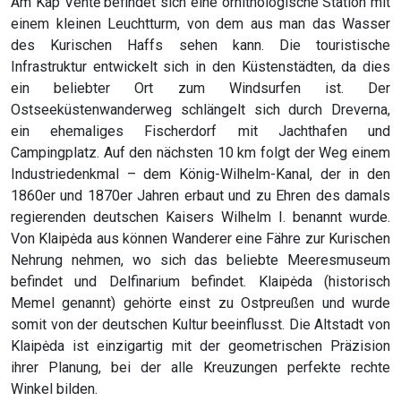
Am Kap Ventė befindet sich eine ornithologische Station mit
einem kleinen Leuchtturm, von dem aus man das Wasser
des Kurischen Haffs sehen kann. Die touristische
Infrastruktur entwickelt sich in den Küstenstädten, da dies
ein beliebter Ort zum Windsurfen ist. Der
Ostseeküstenwanderweg schlängelt sich durch Dreverna,
ein ehemaliges Fischerdorf mit Jachthafen und
Campingplatz. Auf den nächsten 10 km folgt der Weg einem
Industriedenkmal – dem König-Wilhelm-Kanal, der in den
1860er und 1870er Jahren erbaut und zu Ehren des damals
regierenden deutschen Kaisers Wilhelm I. benannt wurde.
Von Klaipėda aus können Wanderer eine Fähre zur Kurischen
Nehrung nehmen, wo sich das beliebte Meeresmuseum
befindet und Delfinarium befindet. Klaipėda (historisch
Memel genannt) gehörte einst zu Ostpreußen und wurde
somit von der deutschen Kultur beeinflusst. Die Altstadt von
Klaipėda ist einzigartig mit der geometrischen Präzision
ihrer Planung, bei der alle Kreuzungen perfekte rechte
Winkel bilden.