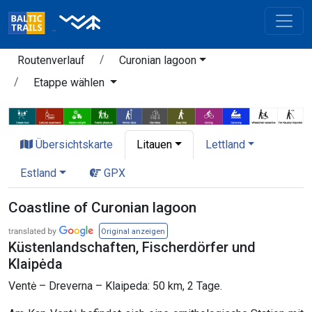
Routenverlauf
Curonian lagoon
Etappe wählen
Übersichtskarte
Litauen
Lettland
Estland
GPX
Coastline of Curonian lagoon
Original anzeigen
Küstenlandschaften, Fischerdörfer und
Klaipėda
Ventė – Dreverna – Klaipeda: 50 km, 2 Tage.