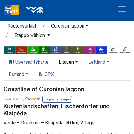
Routenverlauf
Curonian lagoon
Etappe wählen
Übersichtskarte
Litauen
Lettland
Estland
GPX
Coastline of Curonian lagoon
Original anzeigen
Küstenlandschaften, Fischerdörfer und
Klaipėda
Ventė – Dreverna – Klaipeda: 50 km, 2 Tage.