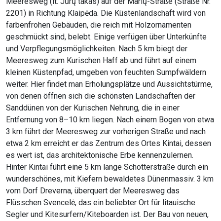
Meeresweg (lt. Jūrų takas) auf der Marių-Straße (Straße Nr.
2201) in Richtung Klaipėda. Die Küstenlandschaft wird von
farbenfrohen Gebäuden, die reich mit Holzornamenten
geschmückt sind, belebt. Einige verfügen über Unterkünfte
und Verpflegungsmöglichkeiten. Nach 5 km biegt der
Meeresweg zum Kurischen Haff ab und führt auf einem
kleinen Küstenpfad, umgeben von feuchten Sumpfwäldern
weiter. Hier findet man Erholungsplätze und Aussichtstürme,
von denen öffnen sich die schönsten Landschaften der
Sanddünen von der Kurischen Nehrung, die in einer
Entfernung von 8–10 km liegen. Nach einem Bogen von etwa
3 km führt der Meeresweg zur vorherigen Straße und nach
etwa 2 km erreicht er das Zentrum des Ortes Kintai, dessen
es wert ist, das architektonische Erbe kennenzulernen.
Hinter Kintai führt eine 5 km lange Schotterstraße durch ein
wunderschönes, mit Kiefern bewaldetes Dünenmassiv. 3 km
vom Dorf Dreverna, überquert der Meeresweg das
Flüsschen Svencelė, das ein beliebter Ort für litauische
Segler und Kitesurfern/Kiteboarden ist. Der Bau von neuen,