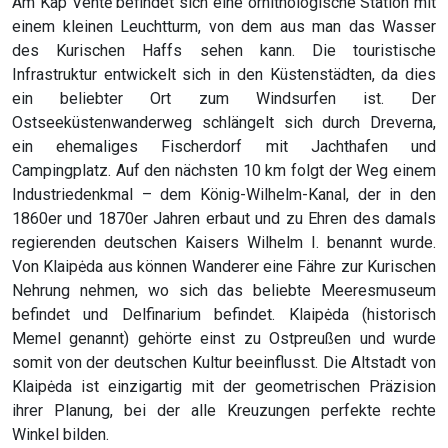
Am Kap Ventė befindet sich eine ornithologische Station mit
einem kleinen Leuchtturm, von dem aus man das Wasser
des Kurischen Haffs sehen kann. Die touristische
Infrastruktur entwickelt sich in den Küstenstädten, da dies
ein beliebter Ort zum Windsurfen ist. Der
Ostseeküstenwanderweg schlängelt sich durch Dreverna,
ein ehemaliges Fischerdorf mit Jachthafen und
Campingplatz. Auf den nächsten 10 km folgt der Weg einem
Industriedenkmal – dem König-Wilhelm-Kanal, der in den
1860er und 1870er Jahren erbaut und zu Ehren des damals
regierenden deutschen Kaisers Wilhelm I. benannt wurde.
Von Klaipėda aus können Wanderer eine Fähre zur Kurischen
Nehrung nehmen, wo sich das beliebte Meeresmuseum
befindet und Delfinarium befindet. Klaipėda (historisch
Memel genannt) gehörte einst zu Ostpreußen und wurde
somit von der deutschen Kultur beeinflusst. Die Altstadt von
Klaipėda ist einzigartig mit der geometrischen Präzision
ihrer Planung, bei der alle Kreuzungen perfekte rechte
Winkel bilden.