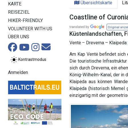
Übersichtskarte
Li
KARTE
REISEZIEL
Coastline of Curoni
HIKER-FRIENDLY
Original anze
VOLUNTEER WITH US
Küstenlandschaften, F
ÜBER UNS
Ventė – Dreverna – Klaipeda:
Am Kap Ventė befindet sich 
Kontrastmodus
Die touristische Infrastrukt
sich durch Dreverna, ein eh
Anmelden
König-Wilhelm-Kanal, der in 
Klaipėda aus können Wander
Klaipėda (historisch Memel g
einzigartig mit der geometris