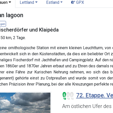
tauen
Lettland
Estland
GPX
an lagoon
igen
ischerdörfer und Klaipėda
 50 km, 2 Tage.
eine ornithologische Station mit einem kleinen Leuchtturm, v
ur entwickelt sich in den Küstenstädten, da dies ein beliebter 
emaliges Fischerdorf mit Jachthafen und Campingplatz. Auf den
den 1860er und 1870er Jahren erbaut und zu Ehren des damals r
er eine Fähre zur Kurischen Nehrung nehmen, wo sich das b
enannt) gehörte einst zu Ostpreußen und wurde somit von der d
chen Präzision ihrer Planung, bei der alle Kreuzungen perfekte r
72. Etappe. Ve
Am östlichen Ufer des