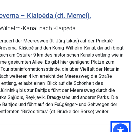
everna – Klaipėda (dt. Memel).
Wilhelm-Kanal nach Klaipėda
rquert der Meeresweg (lt. Jūrų takas) auf der Priekulė-
Dreverna, Klišupė und den König-Wilhelm-Kanal, danach biegt
 sich am Ostufer 9 km des historischen Kanals entlang wie in
äume gesäumten Allee. Es gibt hier genügend Plätze zum
ouristeninformationsstände, die über Vielfalt der Natur in
Nach weiteren 4 km erreicht der Meeresweg die Straße
ntlang, erlaubt einen Blick auf die Schönheit des
ūrininkų bis zur Baltijos führt der Meeresweg durch die
s Sąjūdis, Reykjavik, Draugystės und anderer Parks. Die
 Baltijos und führt auf den Fußgänger- und Gehwegen der
tfernten "Biržos tiltas" (dt. Brücke der Börse) weiter.