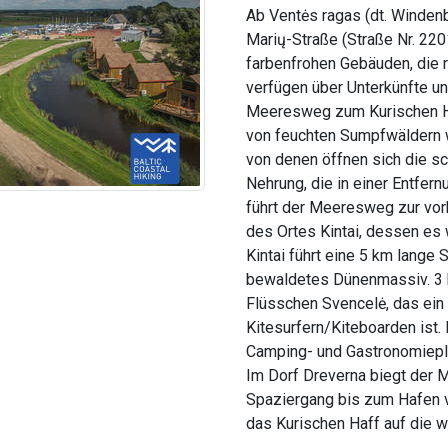
Ab Ventės ragas (dt. Windenb
Marių-Straße (Straße Nr. 220
farbenfrohen Gebäuden, die 
verfügen über Unterkünfte u
Meeresweg zum Kurischen Ha
von feuchten Sumpfwäldern w
von denen öffnen sich die s
Nehrung, die in einer Entfe
führt der Meeresweg zur vor
des Ortes Kintai, dessen es 
Kintai führt eine 5 km lange
bewaldetes Dünenmassiv. 3 
Flüsschen Svencelė, das ein b
Kitesurfern/Kiteboarden ist.
Camping- und Gastronomieplä
Im Dorf Dreverna biegt der M
Spaziergang bis zum Hafen v
das Kurischen Haff auf die 