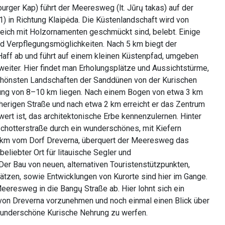
urger Kap) führt der Meeresweg (lt. Jūrų takas) auf der
1) in Richtung Klaipėda. Die Küstenlandschaft wird von
reich mit Holzornamenten geschmückt sind, belebt. Einige
nd Verpflegungsmöglichkeiten. Nach 5 km biegt der
ff ab und führt auf einem kleinen Küstenpfad, umgeben
eiter. Hier findet man Erholungsplätze und Aussichtstürme,
chönsten Landschaften der Sanddünen von der Kurischen
rnung von 8–10 km liegen. Nach einem Bogen von etwa 3 km
herigen Straße und nach etwa 2 km erreicht er das Zentrum
wert ist, das architektonische Erbe kennenzulernen. Hinter
 Schotterstraße durch ein wunderschönes, mit Kiefern
km vom Dorf Dreverna, überquert der Meeresweg das
eliebter Ort für litauische Segler und
 Der Bau von neuen, alternativen Touristenstützpunkten,
tzen, sowie Entwicklungen von Kurorte sind hier im Gange.
eeresweg in die Bangų Straße ab. Hier lohnt sich ein
on Dreverna vorzunehmen und noch einmal einen Blick über
wunderschöne Kurische Nehrung zu werfen.