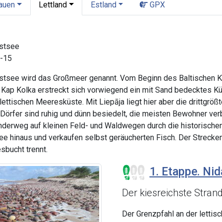
tauen
Lettland
Estland
GPX
Ostsee
1-15
Ostsee wird das Großmeer genannt. Vom Beginn des Baltischen 
 Kap Kolka erstreckt sich vorwiegend ein mit Sand bedecktes K
lettischen Meeresküste. Mit Liepāja liegt hier aber die drittgrö
 Dörfer sind ruhig und dünn besiedelt, die meisten Bewohner ver
nderweg auf kleinen Feld- und Waldwegen durch die historischen 
ee hinaus und verkaufen selbst geräucherten Fisch. Der Streck
sbucht trennt.
1. Etappe. Nid
Der kiesreichste Stran
Der Grenzpfahl an der lettis