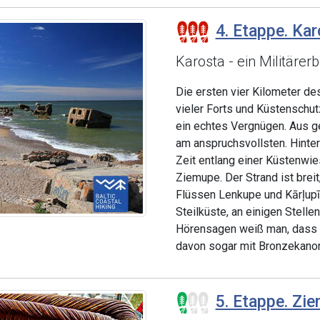
4. Etappe. Kar
Karosta - ein Militärer
Die ersten vier Kilometer d
vieler Forts und Küstenschut
ein echtes Vergnügen. Aus g
am anspruchsvollsten. Hinter
Zeit entlang einer Küstenwies
Ziemupe. Der Strand ist brei
Flüssen Lenkupe und Kārļupī
Steilküste, an einigen Stell
Hörensagen weiß man, dass i
davon sogar mit Bronzekanon
5. Etappe. Zie