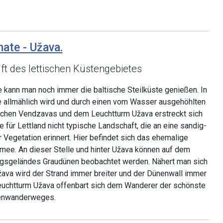
nate - Užava.
t des lettischen Küstengebietes
 kann man noch immer die baltische Steilküste genießen. In
ie allmählich wird und durch einen vom Wasser ausgehöhlten
schen Vendzavas und dem Leuchtturm Užava erstreckt sich
 für Lettland nicht typische Landschaft, die an eine sandig-
r Vegetation erinnert. Hier befindet sich das ehemalige
ee. An dieser Stelle und hinter Užava können auf dem
gsgeländes Graudünen beobachtet werden. Nähert man sich
va wird der Strand immer breiter und der Dünenwall immer
euchtturm Užava offenbart sich dem Wanderer der schönste
tenwanderweges.