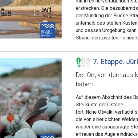
mit ihren hervorragenden Ste
erstrecken. Die bezauberndst
der Mündung der Flüsse Stran
unterhalb des steilen Küsten
und dessen Umgebung kann m
Strand, den zweiten - einen 
7. Etappe. Jūr
Der Ort, von dem aus 
haben
Auf diesem Abschnitt des Ba
Steilküste der Ostsee
fort. Nahe Ošvalki verflacht 
die von einer dichten Weide
wieder eine ausgeprägte Ste
erfreuen das Auge eindrucks