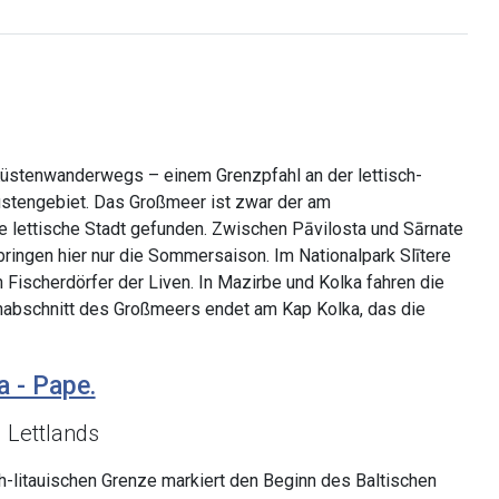
Küstenwanderwegs – einem Grenzpfahl an der lettisch-
üstengebiet. Das Großmeer ist zwar der am
ßte lettische Stadt gefunden. Zwischen Pāvilosta und Sārnate
bringen hier nur die Sommersaison. Im Nationalpark Slītere
Fischerdörfer der Liven. In Mazirbe und Kolka fahren die
enabschnitt des Großmeers endet am Kap Kolka, das die
a - Pape.
d Lettlands
ch-litauischen Grenze markiert den Beginn des Baltischen