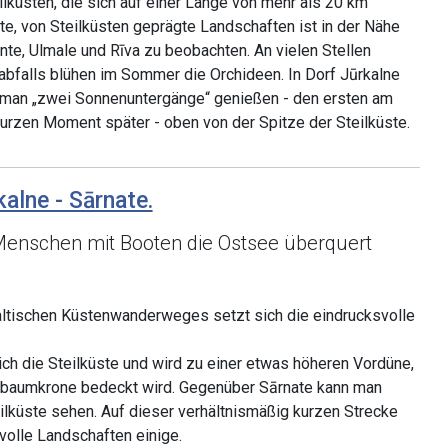
ilküsten, die sich auf einer Länge von mehr als 20 km
e, von Steilküsten geprägte Landschaften ist in der Nähe
te, Ulmale und Rīva zu beobachten. An vielen Stellen
abfalls blühen im Sommer die Orchideen. In Dorf Jūrkalne
an „zwei Sonnenuntergänge“ genießen - den ersten am
kurzen Moment später - oben von der Spitze der Steilküste.
kalne - Sārnate.
Menschen mit Booten die Ostsee überquert
ltischen Küstenwanderweges setzt sich die eindrucksvolle
sich die Steilküste und wird zu einer etwas höheren Vordüne,
nbaumkrone bedeckt wird. Gegenüber Sārnate kann man
ilküste sehen. Auf dieser verhältnismäßig kurzen Strecke
volle Landschaften einige.