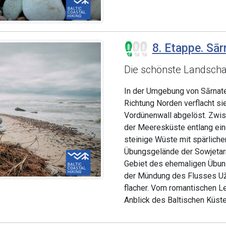
8. Etappe. Sār
Die schönste Landschaf
In der Umgebung von Sārnate
Richtung Norden verflacht s
Vordünenwall abgelöst. Zwi
der Meeresküste entlang eine
steinige Wüste mit spärliche
Übungsgelände der Sowjetarm
Gebiet des ehemaligen Übun
der Mündung des Flusses Uža
flacher. Vom romantischen L
Anblick des Baltischen Küs