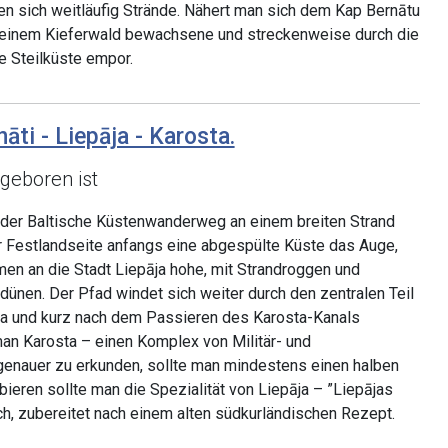
en sich weitläufig Strände. Nähert man sich dem Kap Bernātu
it einem Kieferwald bewachsene und streckenweise durch die
 Steilküste empor.
nāti - Liepāja - Karosta.
 geboren ist
t der Baltische Küstenwanderweg an einem breiten Strand
er Festlandseite anfangs eine abgespülte Küste das Auge,
n an die Stadt Liepāja hohe, mit Strandroggen und
ünen. Der Pfad windet sich weiter durch den zentralen Teil
āja und kurz nach dem Passieren des Karosta-Kanals
man Karosta – einen Komplex von Militär- und
 genauer zu erkunden, sollte man mindestens einen halben
bieren sollte man die Spezialität von Liepāja – ”Liepājas
h, zubereitet nach einem alten südkurländischen Rezept.