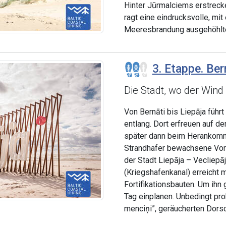
Hinter Jūrmalciems erstreck
ragt eine eindrucksvolle, m
Meeresbrandung ausgehöhlte
3. Etappe. Ber
Die Stadt, wo der Wind
Von Bernāti bis Liepāja führ
entlang. Dort erfreuen auf d
später dann beim Herankomme
Strandhafer bewachsene Vord
der Stadt Liepāja – Vecliep
(Kriegshafenkanal) erreicht 
Fortifikationsbauten. Um ihn
Tag einplanen. Unbedingt pro
menciņi”, geräucherten Dorsc