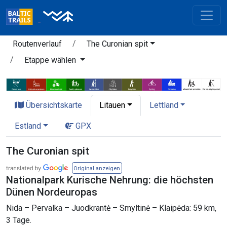
Routenverlauf
The Curonian spit
Etappe wählen
Übersichtskarte
Litauen
Lettland
Estland
GPX
The Curonian spit
Original anzeigen
Nationalpark Kurische Nehrung: die höchsten
Dünen Nordeuropas
Nida – Pervalka – Juodkrantė – Smyltinė – Klaipėda: 59 km,
3 Tage.