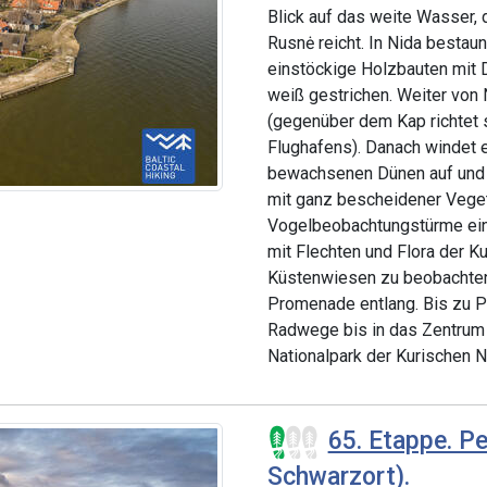
Blick auf das weite Wasser, 
Rusnė reicht. In Nida bestau
einstöckige Holzbauten mit D
weiß gestrichen. Weiter von
(gegenüber dem Kap richtet 
Flughafens). Danach windet e
bewachsenen Dünen auf und a
mit ganz bescheidener Vege
Vogelbeobachtungstürme eing
mit Flechten und Flora der K
Küstenwiesen zu beobachten.
Promenade entlang. Bis zu P
Radwege bis in das Zentrum d
Nationalpark der Kurischen Ne
65. Etappe. Pe
Schwarzort).