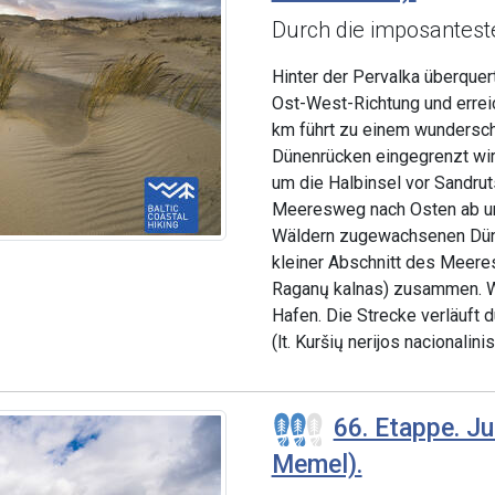
Durch die imposantes
Hinter der Pervalka überquert
Ost-West-Richtung und erreic
km führt zu einem wundersch
Dünenrücken eingegrenzt wi
um die Halbinsel vor Sandrut
Meeresweg nach Osten ab und
Wäldern zugewachsenen Dünen
kleiner Abschnitt des Meere
Raganų kalnas) zusammen. W
Hafen. Die Strecke verläuft 
(lt. Kuršių nerijos nacionalini
66. Etappe. Ju
Memel).