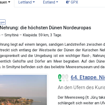
tauen
Lettland
Estland
GPX
igen
 Nehrung: die höchsten Dünen Nordeuropas
 – Smyltinė – Klaipėda: 59 km, 3 Tage.
ehrung liegt auf einem langen, sandigen Landstreifen zwischen
reckt sich entlang der Westseite der Dünen der Kurischen Nehr
esprenkelt und die Umgebung ist ein wichtiger Rast-, Nahrung
entlich Gehöfte und Dörfer am Meer begraben. Auf den Dünen
 In Smiltynė befinden sich das beliebte Meeresmuseum und das
64. Etappe. Ni
An den Ufern des Kuri
Der Meeresweg (lt. Jūrų taka
schlängelt sich weiter am Uf