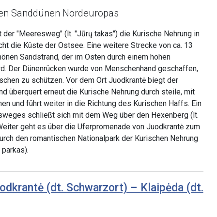
ten Sanddünen Nordeuropas
 der "Meeresweg" (lt. "Jūrų takas") die Kurische Nehrung in
ht die Küste der Ostsee. Eine weitere Strecke von ca. 13
önen Sandstrand, der im Osten durch einem hohen
rd. Der Dünenrücken wurde von Menschenhand geschaffen,
schen zu schützen. Vor dem Ort Juodkrantė biegt der
 überquert erneut die Kurische Nehrung durch steile, mit
 und führt weiter in die Richtung des Kurischen Haffs. Ein
sweges schließt sich mit dem Weg über den Hexenberg (lt.
eiter geht es über die Uferpromenade von Juodkrantė zum
durch den romantischen Nationalpark der Kurischen Nehrung
s parkas).
odkrantė (dt. Schwarzort) – Klaipėda (dt.