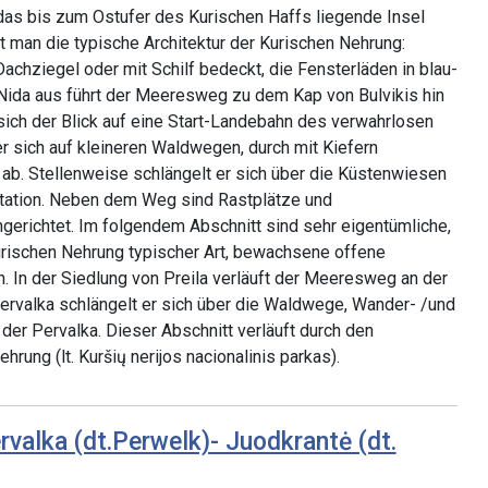
das bis zum Ostufer des Kurischen Haffs liegende Insel
nt man die typische Architektur der Kurischen Nehrung:
achziegel oder mit Schilf bedeckt, die Fensterläden in blau-
 Nida aus führt der Meeresweg zu dem Kap von Bulvikis hin
sich der Blick auf eine Start-Landebahn des verwahrlosen
r sich auf kleineren Waldwegen, durch mit Kiefern
b. Stellenweise schlängelt er sich über die Küstenwiesen
tation. Neben dem Weg sind Rastplätze und
erichtet. Im folgendem Abschnitt sind sehr eigentümliche,
urischen Nehrung typischer Art, bewachsene offene
 In der Siedlung von Preila verläuft der Meeresweg an der
ervalka schlängelt er sich über die Waldwege, Wander- /und
er Pervalka. Dieser Abschnitt verläuft durch den
hrung (lt. Kuršių nerijos nacionalinis parkas).
rvalka (dt.Perwelk)- Juodkrantė (dt.