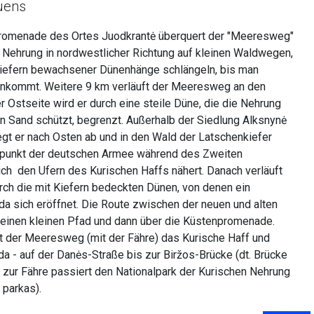
uens
promenade des Ortes Juodkrantė überquert der "Meeresweg"
he Nehrung in nordwestlicher Richtung auf kleinen Waldwegen,
t Kiefern bewachsener Dünenhänge schlängeln, bis man
ankommt. Weitere 9 km verläuft der Meeresweg an den
r Ostseite wird er durch eine steile Düne, die die Nehrung
n Sand schützt, begrenzt. Außerhalb der Siedlung Alksnynė
egt er nach Osten ab und in den Wald der Latschenkiefer
tzpunkt der deutschen Armee während des Zweiten
ich den Ufern des Kurischen Haffs nähert. Danach verläuft
ch die mit Kiefern bedeckten Dünen, von denen ein
ėda sich eröffnet. Die Route zwischen der neuen und alten
r einen kleinen Pfad und dann über die Küstenpromenade.
rt der Meeresweg (mit der Fähre) das Kurische Haff und
a - auf der Danės-Straße bis zur Biržos-Brücke (dt. Brücke
s zur Fähre passiert den Nationalpark der Kurischen Nehrung
s parkas).