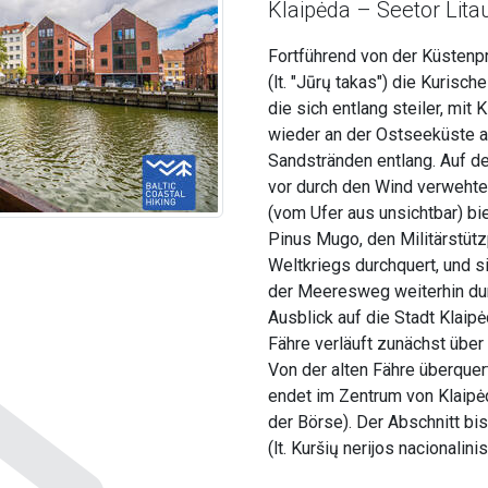
Klaipėda – Seetor Lita
Fortführend von der Küsten
(lt. "Jūrų takas") die Kurisc
die sich entlang steiler, mi
wieder an der Ostseeküste 
Sandstränden entlang. Auf de
vor durch den Wind verwehte
(vom Ufer aus unsichtbar) bi
Pinus Mugo, den Militärstü
Weltkriegs durchquert, und s
der Meeresweg weiterhin dur
Ausblick auf die Stadt Klaip
Fähre verläuft zunächst übe
Von der alten Fähre überque
endet im Zentrum von Klaipėd
der Börse). Der Abschnitt bi
(lt. Kuršių nerijos nacionalini