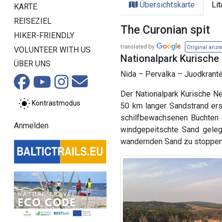
Übersichtskarte
Li
KARTE
REISEZIEL
The Curonian spit
HIKER-FRIENDLY
Original anze
VOLUNTEER WITH US
Nationalpark Kurische
ÜBER UNS
Nida – Pervalka – Juodkrantė
Der Nationalpark Kurische N
Kontrastmodus
50 km langer Sandstrand erst
schilfbewachsenen Buchten g
Anmelden
windgepeitschte Sand geleg
wandernden Sand zu stoppen.