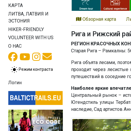
КАРТА
ЛИТВА, ЛАТВИЯ И
Обзорная карта
Л
ЭСТОНИЯ
HIKER-FRIENDLY
Рига и Рижский ра
VOLUNTEER WITH US
РЕГИОН КРАСОЧНЫХ КОН
О НАС
Старая Рига – Рамкалны: 56
Рига объята лесами, поэто
проходит через лесистые 
Режим контраста
путешествий в соседние го
Логин
Наиболее яркие впечатле
Центральный рынок – исто
Югендстиль улицы Тербата
наследие, Сад артистов Ан