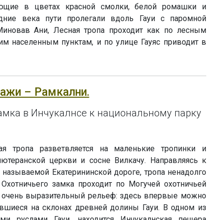
ающие в цветах красной смолки, белой ромашки и
дние века пути пролегали вдоль Гауи с паромной
Миновав Ани, Лесная тропа проходит как по лесным
ким населенным пунктам, и по улице Гауяс приводит в
нгажи – Рамкални.
амка в Инчукалнсе к национальному парку
ая тропа разветвляется на маленькие тропинки и
ютеранской церкви и сосне Вилкачу. Направляясь к
 называемой Екатерининской дороге, тропа ненадолго
т Охотничьего замка проходит по Могучей охотничьей
ет очень выразительный рельеф: здесь впервые можно
авшиеся на склонах древней долины Гауи. В одном из
ми руслами Гауи, находится Инчукалнская пещера