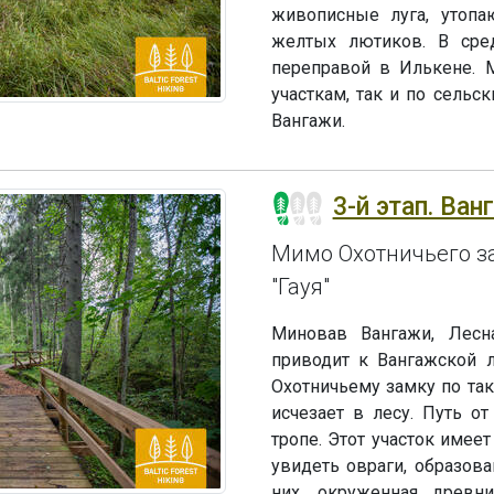
живописные луга, утоп
желтых лютиков. В сре
переправой в Илькене. 
участкам, так и по сельс
Вангажи.
3-й этап. Ва
Мимо Охотничьего з
"Гауя"
Миновав Вангажи, Лесн
приводит к Вангажской л
Охотничьему замку по так
исчезает в лесу. Путь о
тропе. Этот участок име
увидеть овраги, образов
них, окруженная древни