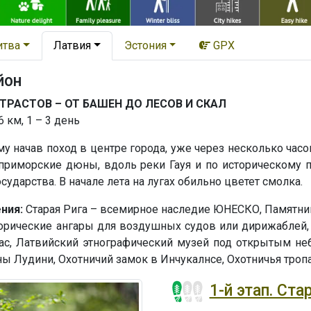
итва
Латвия
Эстония
GPX
йон
ТРАСТОВ – ОТ БАШЕН ДО ЛЕСОВ И СКАЛ
 км, 1 – 3 день
му начав поход в центре города, уже через несколько час
приморские дюны, вдоль реки Гауя и по историческому п
сударства. В начале лета на лугах обильно цветет смолка.
ния:
Старая Рига – всемирное наследие ЮНЕСКО, Памятни
рические ангары для воздушных судов или дирижаблей, 
с, Латвийский этнографический музей под открытым неб
ны Лудини, Охотничий замок в Инчукалнсе, Охотничья троп
1-й этап. Ста