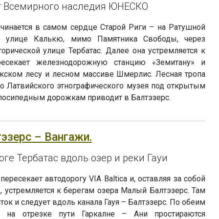
кт Всемирного наследия ЮНЕСКО
ачинается в самом сердце Старой Риги – на Ратушной
о улице Калькю, мимо Памятника Свободы, через
орической улице Тербатас. Далее она устремляется к
ресекает железнодорожную станцию «Земитану» и
кском лесу и лесном массиве Шмерлис. Лесная тропа
мо Латвийского этнографического музея под открытым
лосипедным дорожкам приводит в Балтэзерс.
тэзерс – Вангажи.
ге Тербатас вдоль озер и реки Гауи
ересекает автодорогу VIA Baltica и, оставляя за собой
 устремляется к берегам озера Малый Балтэзерс. Там
ток и следует вдоль канала Гауя – Балтэзерс. По обеим
 на отрезке пути Гаркалне – Ани простираются