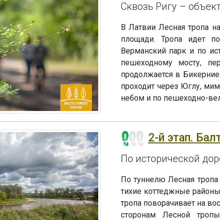
Сквозь Ригу – объе
В Латвии Лесная тропа н
площади. Тропа идет п
Верманский парк и по ист
пешеходному мосту, пе
продолжается в Бикерние
проходит через Юглу, ми
небом и по пешеходно-ве
2-й этап. Бал
По исторической доро
По туннелю Лесная тропа п
тихие коттеджные районы,
тропа поворачивает на вос
сторонам Лесной тропы