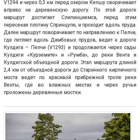
V1294 и через 0,3 км перед озером Кепшу сворачивает
вправо на деревенскую дорогу. По этой дороге
маршрут достигает Слипинциемса, перед этим
пересекая плотину Спринцупе, и проходит вдоль пруда.
Далее маршрут поворачивает по направлению к Пелчи,
где петляет вдоль Дамбовых прудов, ведет к дороге
Кулдига – Пелчи (V1293) и продолжается через сады
Кулдиги «Курземите» и «Румба», до реки Вента и
Кулдигской объездной дороги. Этап маршрута длиной
2,4 км от объездной дороги до Старинного кирпичного
моста ведёт по красивой прибрежной тропе реки
Венты, где во влажных местах и через ручьи
проложены деревянные мостки.