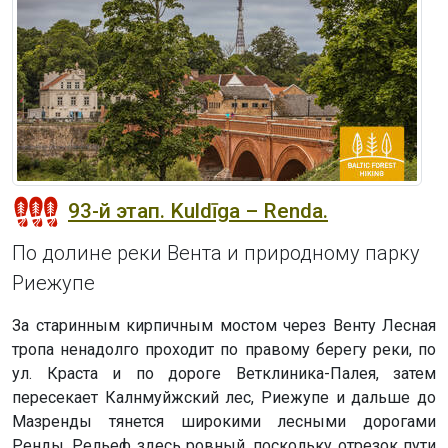
93-й этап. Kuldīga – Renda.
По долине реки Вента и природному парку
Риежупе
За старинным кирпичным мостом через Венту Лесная
тропа ненадолго проходит по правому берегу реки, по
ул. Краста и по дороге Ветклиника-Палея, затем
пересекает Калнмуйжский лес, Риежупе и дальше до
Мазренды тянется широкими лесными дорогами
Ренды. Рельеф здесь ровный, поскольку отрезок пути