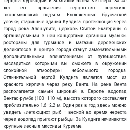
герцога Курляндии и Земгалии Якоба Кеттлера. За 40
лет его правления герцогство пережило
экономический подъём. Выложенные брусчаткой
улочки, старинные здания Кулдига, протекающая через
город река Алешупите, церковь Святой Екатерины с
организуемыми в ней концертами органной музыки,
рестораны для гурманов и магазин деревенских
деликатесов в центре города станут замечательными
дополнительными впечатлениями от путешествия,
насладиться которыми вы сможете в окружении
спокойной атмосферы небольшого городка.
Отличительной чертой Кулдига является мост из
красного кирпича через реку Вента. На реке Вента
располагается самый широкий в Европе водопад
Вентас-румба (100–110 м), высота которого составляет
приблизительно 1,6–2,2 м. Один раз в год здесь можно
увидеть «летающих» рыб – весной во время нереста
через водопад прыгают рыбцы. За Кулдига начинаются
крупные лесные массивы Курземе.