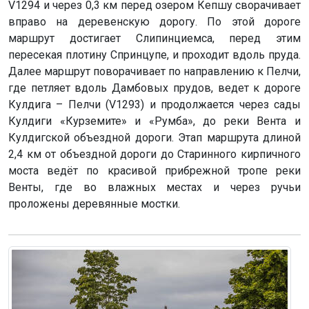
V1294 и через 0,3 км перед озером Кепшу сворачивает
вправо на деревенскую дорогу. По этой дороге
маршрут достигает Слипинциемса, перед этим
пересекая плотину Спринцупе, и проходит вдоль пруда.
Далее маршрут поворачивает по направлению к Пелчи,
где петляет вдоль Дамбовых прудов, ведет к дороге
Кулдига – Пелчи (V1293) и продолжается через сады
Кулдиги «Курземите» и «Румба», до реки Вента и
Кулдигской объездной дороги. Этап маршрута длиной
2,4 км от объездной дороги до Старинного кирпичного
моста ведёт по красивой прибрежной тропе реки
Венты, где во влажных местах и через ручьи
проложены деревянные мостки.