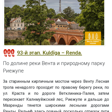
93-й этап. Kuldīga – Renda.
По долине реки Вента и природному парку
Риежупе
За старинным кирпичным мостом через Венту Лесная
тропа ненадолго проходит по правому берегу реки, по
ул. Краста и по дороге Ветклиника-Палея, затем
пересекает Калнмуйжский лес, Риежупе и дальше до
Мазренды тянется широкими лесными дорогами
Ренды. Рельеф здесь ровный, поскольку отрезок пути