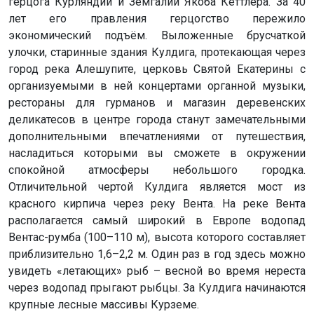
герцога Курляндии и Земгалии Якоба Кеттлера. За 40
лет его правления герцогство пережило
экономический подъём. Выложенные брусчаткой
улочки, старинные здания Кулдига, протекающая через
город река Алешупите, церковь Святой Екатерины с
организуемыми в ней концертами органной музыки,
рестораны для гурманов и магазин деревенских
деликатесов в центре города станут замечательными
дополнительными впечатлениями от путешествия,
насладиться которыми вы сможете в окружении
спокойной атмосферы небольшого городка.
Отличительной чертой Кулдига является мост из
красного кирпича через реку Вента. На реке Вента
располагается самый широкий в Европе водопад
Вентас-румба (100–110 м), высота которого составляет
приблизительно 1,6–2,2 м. Один раз в год здесь можно
увидеть «летающих» рыб – весной во время нереста
через водопад прыгают рыбцы. За Кулдига начинаются
крупные лесные массивы Курземе.