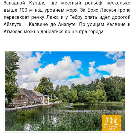
Западной Курши, где местный рельеф несколько
выше 100 м над уровнем моря. За Бояс Лесная тропа
пересекает речку Лажа и у Тебру опять идёт дорогой
Айзпуте – Kaлвене до Айзпуте. По улицам Kaлвене и
Атмодас можно добраться до центра города.