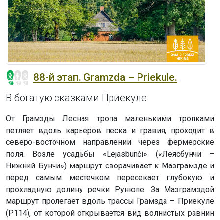
88-й этап. Gramzda – Priekule.
В богатую сказками Приекуле
От Грамзды Лесная тропа маленькими тропками
петляет вдоль карьеров песка и гравия, проходит в
северо-восточном направлении через фермерские
поля. Возле усадьбы «Lejasbunči» («Леясбунчи –
Нижний Бунчи») маршрут сворачивает к Мазграмзде и
перед самым местечком пересекает глубокую и
прохладную долину речки Рунюпе. За Мазграмздой
маршрут пролегает вдоль трассы Грамзда – Приекуле
(P114), от которой открывается вид волнистых равнин