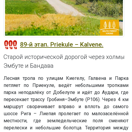
89-й этап. Priekule – Kalvene.
Старой исторической дорогой через холмы
Эмбуте и Бандава
Лесная тропа по улицам Киегелу, Галвена и Парка
петляет по Приекуле, ведёт небольшими тропками
парка неподалёку от Добелупе и идёт до Аудари, где
пересекает трассу Гробиня–Эмбуте (P106). Через 4 км
маршрут сворачивает вправо и вплоть до самого
шоссе Рига – Лиепая пролегает по малозаселённой
местности, где земледельческие поля сменяют
перелески и небольшие болотца. Территория между