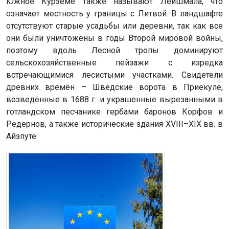
Южное Курземе также называют Лейшмала, что
означает местность у границы с Литвой. В ландшафте
отсутствуют старые усадьбы или деревни, так как все
они были уничтожены в годы Второй мировой войны,
поэтому вдоль Лесной тропы доминируют
сельскохозяйственные пейзажи с изредка
встречающимися лесистыми участками. Свидетели
древних времён – Шведские ворота в Приекуле,
возведённые в 1688 г. и украшенные вырезанными в
готландском песчанике гербами баронов Корфов и
Редернов, а также исторические здания XVIII–XIX вв. в
Айзпуте.