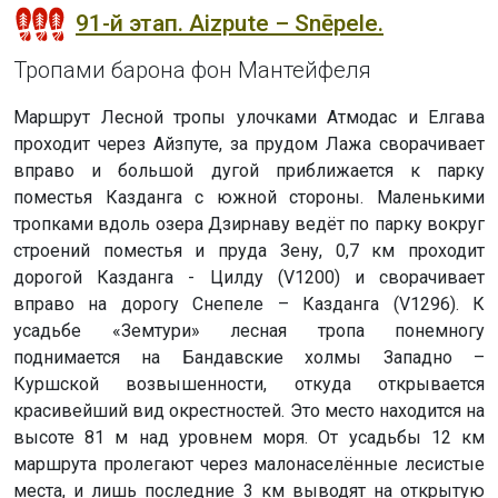
91-й этап. Aizpute – Snēpele.
Тропами барона фон Мантейфеля
Маршрут Лесной тропы улочками Атмодас и Елгава
проходит через Айзпуте, за прудом Лажа сворачивает
вправо и большой дугой приближается к парку
поместья Казданга с южной стороны. Маленькими
тропками вдоль озера Дзирнаву ведёт по парку вокруг
строений поместья и пруда Зену, 0,7 км проходит
дорогой Казданга - Цилду (V1200) и сворачивает
вправо на дорогу Снепеле – Казданга (V1296). К
усадьбе «Земтури» лесная тропа понемногу
поднимается на Бандавские холмы Западно –
Куршской возвышенности, откуда открывается
красивейший вид окрестностей. Это место находится на
высоте 81 м над уровнем моря. От усадьбы 12 км
маршрута пролегают через малонаселённые лесистые
места, и лишь последние 3 км выводят на открытую