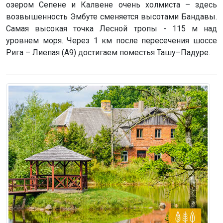
озером Сепене и Калвене очень холмиста – здесь
возвышенность Эмбуте сменяется высотами Бандавы.
Самая высокая точка Лесной тропы - 115 м над
уровнем моря. Через 1 км после пересечения шоссе
Рига – Лиепая (A9) достигаем поместья Ташу–Падуре.