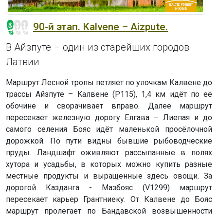
90-й этап. Kalvene – Aizpute.
В Айзпуте – один из старейших городов
Латвии
Маршрут Лесной тропы петляет по улочкам Калвене до
трассы Айзпуте – Kaлвене (P115), 1,4 км идёт по её
обочине и сворачивает вправо. Далее маршрут
пересекает железную дорогу Елгава – Лиепая и до
самого селения Бояс идёт маленькой просёлочной
дорожкой. По пути видны бывшие рыбоводческие
пруды. Ландшафт оживляют рассыпанные в полях
хутора и усадьбы, в которых можно купить разные
местные продукты и выращенные здесь овощи. За
дорогой Казданга - Мазбояс (V1299) маршрут
пересекает карьер Грантниеку. От Калвене до Бояс
маршрут пролегает по Бандавской возвышенности