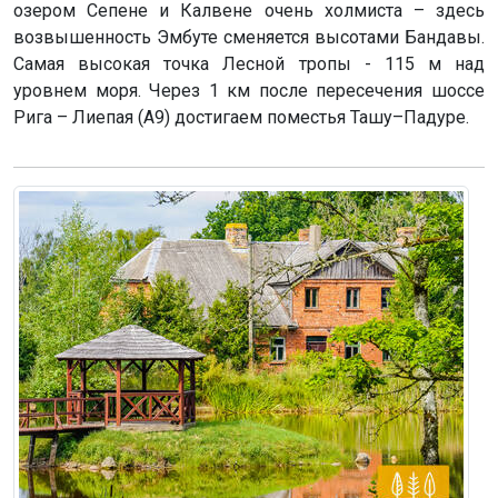
озером Сепене и Калвене очень холмиста – здесь
возвышенность Эмбуте сменяется высотами Бандавы.
Самая высокая точка Лесной тропы - 115 м над
уровнем моря. Через 1 км после пересечения шоссе
Рига – Лиепая (A9) достигаем поместья Ташу–Падуре.