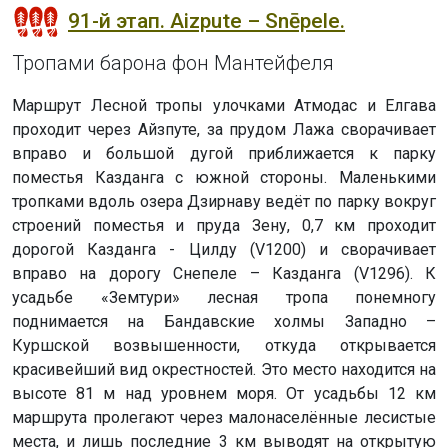
91-й этап. Aizpute – Snēpele.
Тропами барона фон Мантейфеля
Маршрут Лесной тропы улочками Атмодас и Елгава
проходит через Айзпуте, за прудом Лажа сворачивает
вправо и большой дугой приближается к парку
поместья Казданга с южной стороны. Маленькими
тропками вдоль озера Дзирнаву ведёт по парку вокруг
строений поместья и пруда Зену, 0,7 км проходит
дорогой Казданга - Цилду (V1200) и сворачивает
вправо на дорогу Снепеле – Казданга (V1296). К
усадьбе «Земтури» лесная тропа понемногу
поднимается на Бандавские холмы Западно –
Куршской возвышенности, откуда открывается
красивейший вид окрестностей. Это место находится на
высоте 81 м над уровнем моря. От усадьбы 12 км
маршрута пролегают через малонаселённые лесистые
места, и лишь последние 3 км выводят на открытую