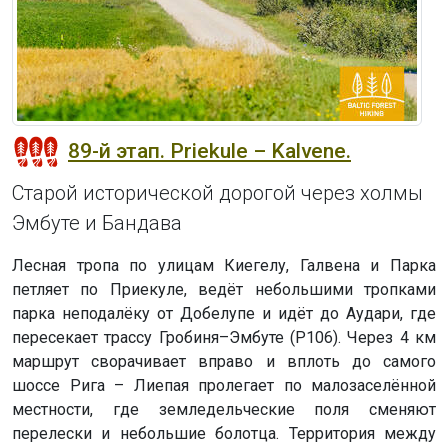
89-й этап. Priekule – Kalvene.
Старой исторической дорогой через холмы
Эмбуте и Бандава
Лесная тропа по улицам Киегелу, Галвена и Парка
петляет по Приекуле, ведёт небольшими тропками
парка неподалёку от Добелупе и идёт до Аудари, где
пересекает трассу Гробиня–Эмбуте (P106). Через 4 км
маршрут сворачивает вправо и вплоть до самого
шоссе Рига – Лиепая пролегает по малозаселённой
местности, где земледельческие поля сменяют
перелески и небольшие болотца. Территория между