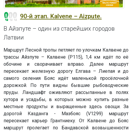
90-й этап. Kalvene – Aizpute.
В Айзпуте – один из старейших городов
Латвии
Маршрут Лесной тропы петляет по улочкам Калвене до
трассы Айзпуте – Kaлвене (P115), 1,4 км идёт по её
обочине и сворачивает вправо. Далее маршрут
пересекает железную дорогу Елгава – Лиепая и до
самого селения Бояс идёт маленькой просёлочной
дорожкой. По пути видны бывшие рыбоводческие
пруды. Ландшафт оживляют рассыпанные в полях
хутора и усадьбы, в которых можно купить разные
местные продукты и выращенные здесь овощи. За
дорогой Казданга - Мазбояс (V1299) маршрут
пересекает карьер Грантниеку. От Калвене до Бояс
маршрут пролегает по Бандавской возвышенности