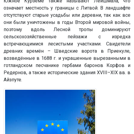
Южное Курземе также называют Лейшмала, что
означает местность у границы с Литвой. В ландшафте
отсутствуют старые усадьбы или деревни, так как все
они были уничтожены в годы Второй мировой войны,
поэтому вдоль Лесной тропы доминируют
сельскохозяйственные пейзажи с изредка
встречающимися лесистыми участками. Свидетели
древних времён – Шведские ворота в Приекуле,
возведённые в 1688 г. и украшенные вырезанными в
готландском песчанике гербами баронов Корфов и
Редернов, а также исторические здания XVIII–XIX вв. в
Айзпуте.