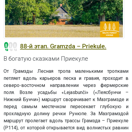
88-й этап. Gramzda – Priekule.
В богатую сказками Приекуле
От Грамзды Лесная тропа маленькими тропками
петляет вдоль карьеров песка и гравия, проходит в
северо-восточном направлении через фермерские
поля. Возле усадьбы «Lejasbunči» («Леясбунчи –
Нижний Бунчи») маршрут сворачивает к Мазграмзде и
перед самым местечком пересекает глубокую и
прохладную долину речки Рунюпе. За Мазграмздой
маршрут пролегает вдоль трассы Грамзда – Приекуле
(P114), от которой открывается вид волнистых равнин