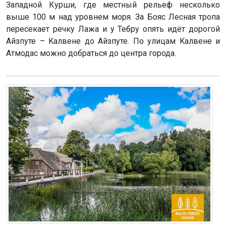
Западной Курши, где местный рельеф несколько
выше 100 м над уровнем моря. За Бояс Лесная тропа
пересекает речку Лажа и у Тебру опять идёт дорогой
Айзпуте – Kaлвене до Айзпуте. По улицам Kaлвене и
Атмодас можно добраться до центра города.