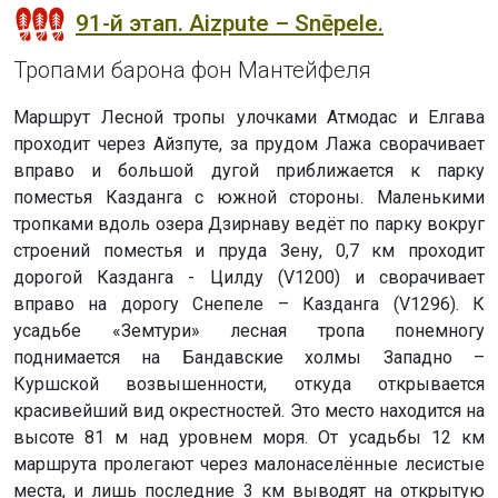
91-й этап. Aizpute – Snēpele.
Тропами барона фон Мантейфеля
Маршрут Лесной тропы улочками Атмодас и Елгава
проходит через Айзпуте, за прудом Лажа сворачивает
вправо и большой дугой приближается к парку
поместья Казданга с южной стороны. Маленькими
тропками вдоль озера Дзирнаву ведёт по парку вокруг
строений поместья и пруда Зену, 0,7 км проходит
дорогой Казданга - Цилду (V1200) и сворачивает
вправо на дорогу Снепеле – Казданга (V1296). К
усадьбе «Земтури» лесная тропа понемногу
поднимается на Бандавские холмы Западно –
Куршской возвышенности, откуда открывается
красивейший вид окрестностей. Это место находится на
высоте 81 м над уровнем моря. От усадьбы 12 км
маршрута пролегают через малонаселённые лесистые
места, и лишь последние 3 км выводят на открытую