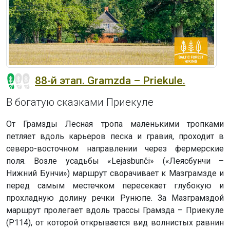
88-й этап. Gramzda – Priekule.
В богатую сказками Приекуле
От Грамзды Лесная тропа маленькими тропками
петляет вдоль карьеров песка и гравия, проходит в
северо-восточном направлении через фермерские
поля. Возле усадьбы «Lejasbunči» («Леясбунчи –
Нижний Бунчи») маршрут сворачивает к Мазграмзде и
перед самым местечком пересекает глубокую и
прохладную долину речки Рунюпе. За Мазграмздой
маршрут пролегает вдоль трассы Грамзда – Приекуле
(P114), от которой открывается вид волнистых равнин