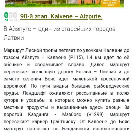
90-й этап. Kalvene – Aizpute.
В Айзпуте – один из старейших городов
Латвии
Маршрут Лесной тропы петляет по улочкам Калвене до
трассы Айзпуте – Kaлвене (P115), 1,4 км идёт по её
обочине и сворачивает вправо. Далее маршрут
пересекает железную дорогу Елгава – Лиепая и до
самого селения Бояс идёт маленькой просёлочной
дорожкой. По пути видны бывшие рыбоводческие
пруды. Ландшафт оживляют рассыпанные в полях
хутора и усадьбы, в которых можно купить разные
местные продукты и выращенные здесь овощи. За
дорогой Казданга - Мазбояс (V1299) маршрут
пересекает карьер Грантниеку. От Калвене до Бояс
маршрут пролегает по Бандавской возвышенности