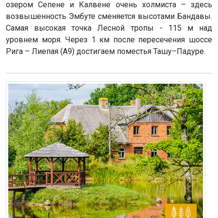
озером Сепене и Калвене очень холмиста – здесь
возвышенность Эмбуте сменяется высотами Бандавы.
Самая высокая точка Лесной тропы - 115 м над
уровнем моря. Через 1 км после пересечения шоссе
Рига – Лиепая (A9) достигаем поместья Ташу–Падуре.