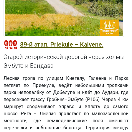
89-й этап. Priekule – Kalvene.
Старой исторической дорогой через холмы
Эмбуте и Бандава
Лесная тропа по улицам Киегелу, Галвена и Парка
петляет по Приекуле, ведёт небольшими тропками
парка неподалёку от Добелупе и идёт до Аудари, где
пересекает трассу Гробиня–Эмбуте (P106). Через 4 км
маршрут сворачивает вправо и вплоть до самого
шоссе Рига – Лиепая пролегает по малозаселённой
местности, где земледельческие поля сменяют
перелески и небольшие болотца. Территория между