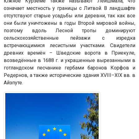
Южное Курземе также называют Лейшмала, что
означает местность у границы с Литвой. В ландшафте
отсутствуют старые усадьбы или деревни, так как все
они были уничтожены в годы Второй мировой войны,
поэтому вдоль Лесной тропы доминируют
сельскохозяйственные пейзажи с изредка
встречающимися лесистыми участками. Свидетели
древних времён – Шведские ворота в Приекуле,
возведённые в 1688 г. и украшенные вырезанными в
готландском песчанике гербами баронов Корфов и
Редернов, а также исторические здания XVIII–XIX вв. в
Айзпуте.