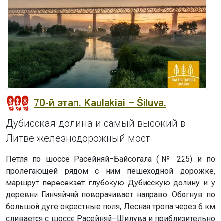
70-й этап. Kaulakiai – Šiluva.
Дубисская долина и самый высокий в
Литве железнодорожный мост
Петля по шоссе Расейняй–Байсогала (№ 225) и по
пролегающей рядом с ним пешеходной дорожке,
маршрут пересекает глубокую Дубисскую долину и у
деревни Гинчяйчяй поворачивает направо. Обогнув по
большой дуге окрестные поля, Лесная тропа через 6 км
сливается с шоссе Расейняй–Шилува и приблизительно