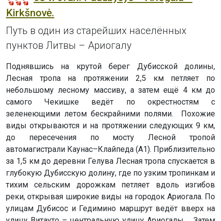
Kirkšnovė.
Путь в один из старейших населённых
пунктов Литвы – Ариогалу
Поднявшись на крутой берег Дубисской долины,
Лесная тропа на протяжении 2,5 км петляет по
небольшому лесному массиву, а затем ещё 4 км до
самого Чекишке ведёт по окрестностям с
зеленеющими летом бескрайними полями. Похожие
виды открываются и на протяжении следующих 9 км,
до пересечения по мосту Лесной тропой
автомагистрали Каунас–Клайпеда (А1). Приблизительно
за 1,5 км до деревни Гелува Лесная тропа спускается в
глубокую Дубисскую долину, где по узким тропинкам и
тихим сельским дорожкам петляет вдоль изгибов
реки, открывая широкие виды на городок Ариогала. По
улицам Дубисос и Гедимино маршрут ведёт вверх на
улицу Витауто – центральную улицу Ариогалы. Затем