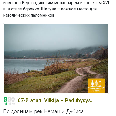
известен Бернардинским монастырём и костёлом XVII
в. в стиле барокко. Шилува – важное место для
католических паломников
67-й этап. Vilkija – Padubysys.
По долинам рек Неман и Дубиса