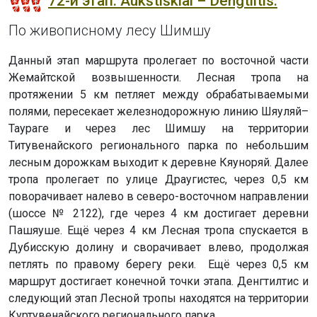
72-й этап. Aukštiškiai – Dengtiltis.
По живописному лесу Шимшу
Данный этап маршрута пролегает по восточной части
Жемайтской возвышенности. Лесная тропа на
протяжении 5 км петляет между обрабатываемыми
полями, пересекает железнодорожную линию Шяуляй–
Таураге и через лес Шимшу на территории
Титувенайского регионального парка по небольшим
лесным дорожкам выходит к деревне Кяуноряй. Далее
тропа пролегает по улице Драугистес, через 0,5 км
поворачивает налево в северо-восточном направлении
(шоссе № 2122), где через 4 км достигает деревни
Пашяуше. Ещё через 4 км Лесная тропа спускается в
Дубисскую долину и сворачивает влево, продолжая
петлять по правому берегу реки. Ещё через 0,5 км
маршрут достигает конечной точки этапа. Денгтилтис и
следующий этап Лесной тропы находятся на территории
Куртувенайского регионального парка.