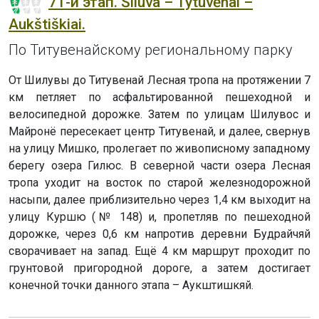
71-й этап. Šiluva – Tytuvėnai –
Aukštiškiai.
По Титувенайскому региональному парку
От Шилувы до Титувенай Лесная тропа на протяжении 7
км петляет по асфальтированной пешеходной и
велосипедной дорожке. Затем по улицам Шилувос и
Майронё пересекает центр Титувенай, и далее, свернув
на улицу Мишко, пролегает по живописному западному
берегу озера Гилюс. В северной части озера Лесная
тропа уходит на восток по старой железнодорожной
насыпи, далее приблизительно через 1,4 км выходит на
улицу Куршю (№ 148) и, пропетляв по пешеходной
дорожке, через 0,6 км напротив деревни Будрайчяй
сворачивает на запад. Ещё 4 км маршрут проходит по
грунтовой пригородной дороге, а затем достигает
конечной точки данного этапа – Аукштишкяй.