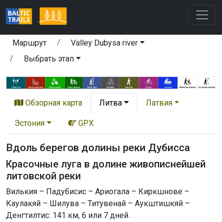
Маршрут
Valley Dubysa river
Выбрать этап
Обзорная карта
Литва
Латвия
Эстония
GPX
Вдоль берегов долины реки Дубисса
Красочные луга в долине живописнейшей
литовской реки
Вилькия – Падубисис – Ариогала – Киркшнове –
Каулакяй – Шилува – Титувенай – Аукштишкяй –
Денгтилтис: 141 км, 6 или 7 дней.