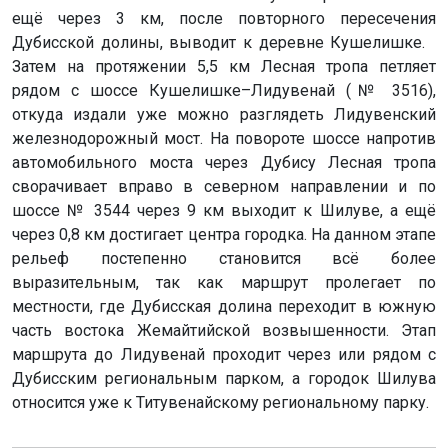
ещё через 3 км, после повторного пересечения
Дубисской долины, выводит к деревне Кушелишке.
Затем на протяжении 5,5 км Лесная тропа петляет
рядом с шоссе Кушелишке–Лидувенай (№ 3516),
откуда издали уже можно разглядеть Лидувенский
железнодорожный мост. На повороте шоссе напротив
автомобильного моста через Дубису Лесная тропа
сворачивает вправо в северном направлении и по
шоссе № 3544 через 9 км выходит к Шилуве, а ещё
через 0,8 км достигает центра городка. На данном этапе
рельеф постепенно становится всё более
выразительным, так как маршрут пролегает по
местности, где Дубисская долина переходит в южную
часть востока Жемайтийской возвышенности. Этап
маршрута до Лидувенай проходит через или рядом с
Дубисским региональным парком, а городок Шилува
относится уже к Титувенайскому региональному парку.