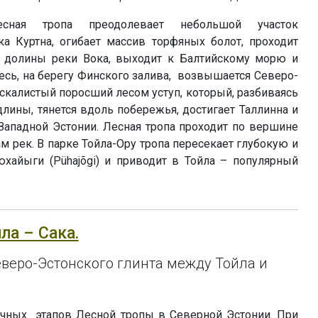
есная тропа преодолевает небольшой участок
а Куртна, огибает массив торфяных болот, проходит
о долины реки Вока, выходит к Балтийскому морю и
десь, на берегу Финского залива, возвышается Северо-
 скалистый поросший лесом уступ, который, разбиваясь
лины, тянется вдоль побережья, достигает Таллинна и
Западной Эстонии. Лесная тропа проходит по вершине
ам рек. В парке Тойла-Ору тропа пересекает глубокую и
айыги (Pühajõgi) и приводит в Тойла – популярный
йла – Сака.
веро-Эстонского глинта между Тойла и
чных этапов Лесной тропы в Северной Эстонии. При