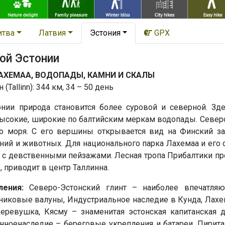
итва
Латвия
Эстония
GPX
ой Эстонии
АХЕМАА, ВОДОПАДЫ, КАМНИ И СКАЛЫ
(Tallinn): 344 км, 34 – 50 день
онии природа становится более суровой и северной. З
высокие, широкие по балтийским меркам водопады. Северо
о моря. С его вершины открывается вид на Финский за
ний и животных. Для национального парка Лахемаа и его 
с девственными пейзажами. Лесная тропа Прибалтики про
 приводит в центр Таллинна.
ления:
Северо-Эстонский глинт – наиболее впечатля
иковые валуны, Индустриальное наследие в Кунда, Лахем
еревушка, Кясму – знаменитая эстонская капитанская 
нноенаследие – береговые укрепления и батареи, Пирит