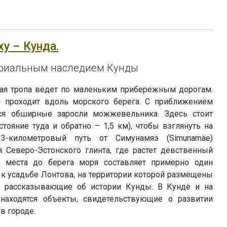
ху – Кунда.
триальным наследием Кунды
ая тропа ведет по маленьким прибережным дорогам.
 проходит вдоль морского берега. С приближением
ся обширные заросли можжевельника. Здесь стоит
стояние туда и обратно – 1,5 км), чтобы взглянуть на
3-километровый путь от Симунамяэ (Simunamäe)
 Северо-Эстонского глинта, где растет девственный
го места до берега моря составляет примерно один
 к усадьбе Лонтова, на территории которой размещены
 рассказывающие об истории Кунды. В Кунде и на
аходятся объекты, свидетельствующие о развитии
в городе.