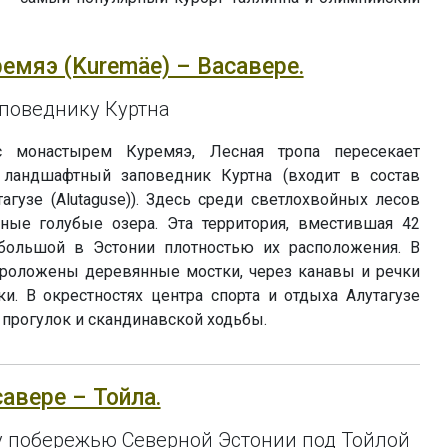
ремяэ (Kuremäe) – Васавере.
поведнику Куртна
 монастырем Куремяэ, Лесная тропа пересекает
ландшафтный заповедник Куртна (входит в состав
агузе (Alutaguse)). Здесь среди светлохвойных лесов
ные голубые озера. Эта территория, вместившая 42
 большой в Эстонии плотностью их расположения. В
роложены деревянные мостки, через канавы и речки
и. В окрестностях центра спорта и отдыха Алутагузе
прогулок и скандинавской ходьбы.
савере – Тойла.
у побережью Северной Эстонии под Тойлой