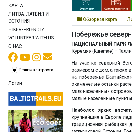
КАРТА
ЛИТВА, ЛАТВИЯ И
Обзорная карта
Л
ЭСТОНИЯ
HIKER-FRIENDLY
Побережье северн
VOLUNTEER WITH US
НАЦИОНАЛЬНЫЙ ПАРК Л
О НАС
Куремяэ (Kuremäe) – Таллин 
На участке северной Эст
размером с дом, а также 
Режим контраста
на побережье Балтийског
Логин
окаменелые останки расте
малонаселенных островов 
малые населенные пункты,
Наиболее яркие впечат
крупнейшие в Европе ледн
традиционная рыбацкая д
материковой Эстонии, Вое