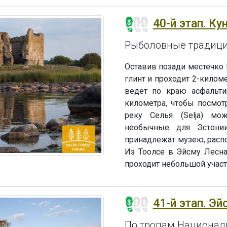
40-й этап. Ку
Рыболовные традици
Оставив позади местечко 
глинт и проходит 2-киломе
ведет по краю асфальти
километра, чтобы посмот
реку Селья (Selja) мо
необычные для Эстони
принадлежат музею, распо
Из Тоолсе в Эйсму Лесна
проходит небольшой участ
41-й этап. Эй
По тропам Национал