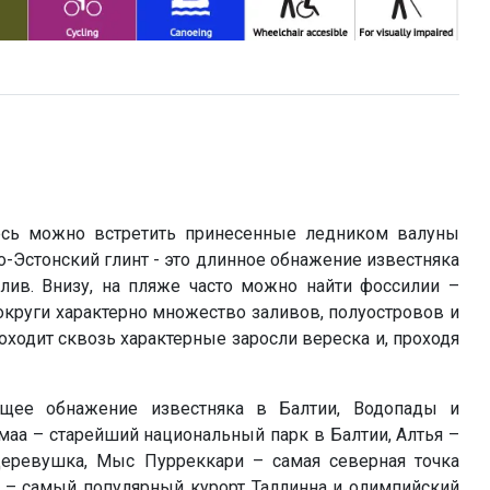
десь можно встретить принесенные ледником валуны
-Эстонский глинт - это длинное обнажение известняка
лив. Внизу, на пляже часто можно найти фоссилии –
округи характерно множество заливов, полуостровов и
ходит сквозь характерные заросли вереска и, проходя
ющее обнажение известняка в Балтии, Водопады и
аа – старейший национальный парк в Балтии, Алтья –
деревушка, Мыс Пурреккари – самая северная точка
а – самый популярный курорт Таллинна и олимпийский