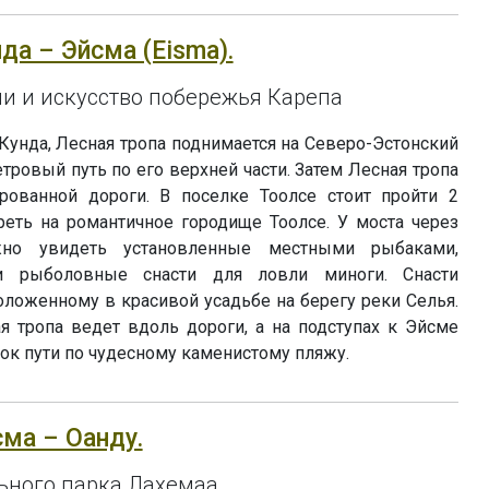
нда – Эйсма (Eisma).
и и искусство побережья Карепа
Кунда, Лесная тропа поднимается на Северо-Эстонский
тровый путь по его верхней части. Затем Лесная тропа
рованной дороги. В поселке Тоолсе стоит пройти 2
реть на романтичное городище Тоолсе. У моста через
жно увидеть установленные местными рыбаками,
и рыболовные снасти для ловли миноги. Снасти
ложенному в красивой усадьбе на берегу реки Селья.
я тропа ведет вдоль дороги, а на подступах к Эйсме
ок пути по чудесному каменистому пляжу.
сма – Оанду.
ьного парка Лахемаа