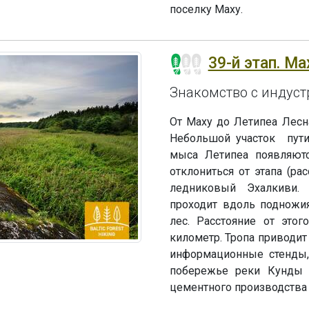
поселку Маху.
39-й этап. Ма
Знакомство с индус
От Маху до Летипеа Лесн
Небольшой участок пути
мыса Летипеа появляют
отклониться от этапа (рас
ледниковый Эхалкиви. 
проходит вдоль подножия
лес. Расстояние от это
километр. Тропа приводит
информационные стенды,
побережье реки Кунды н
цементного производства 