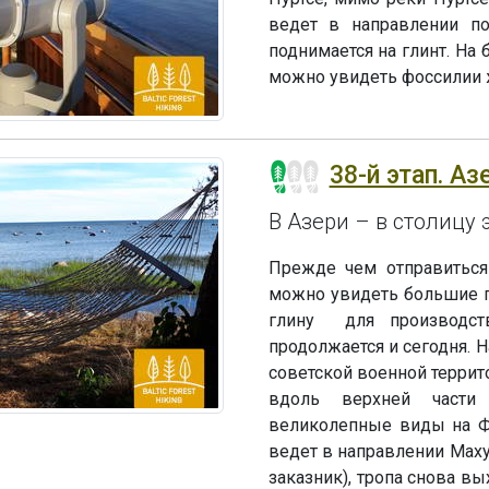
ведет в направлении по
поднимается на глинт. На 
можно увидеть фоссилии 
38-й этап. Аз
В Азери – в столицу
Прежде чем отправиться
можно увидеть большие г
глину для производств
продолжается и сегодня. 
советской военной террит
вдоль верхней части 
великолепные виды на Фи
ведет в направлении Маху
заказник), тропа снова в