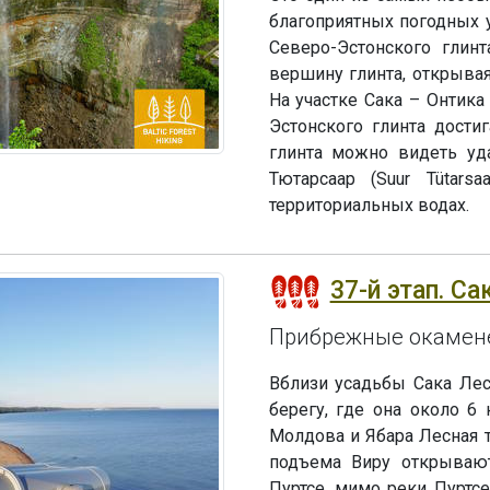
благоприятных погодных 
Северо-Эстонского глинт
вершину глинта, открыва
На участке Сака – Онтика
Эстонского глинта дости
глинта можно видеть уд
Тютарсаар (Suur Tütarsa
территориальных водах.
37-й этап. Сак
Прибрежные окамене
Вблизи усадьбы Сака Лес
берегу, где она около 
Молдова и Ябара Лесная т
подъема Виру открывают
Пуртсе, мимо реки Пуртсе