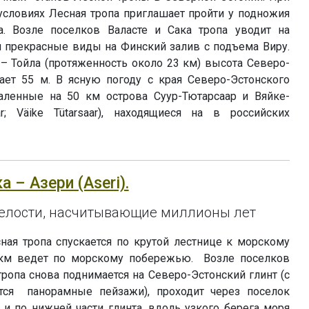
условиях Лесная тропа приглашает пройти у подножия
а. Возле поселков Валасте и Сака тропа уводит на
я прекрасные виды на Финский залив с подъема Виру.
 – Тойла (протяженность около 23 км) высота Северо-
гает 55 м. В ясную погоду с края Северо-Эстонского
аленные на 50 км острова Суур-Тютарсаар и Вяйке-
ar; Väike Tütarsaar), находящиеся на в российских
а – Азери (Aseri).
лости, насчитывающие миллионы лет
ная тропа спускается по крутой лестнице к морскому
6 км ведет по морскому побережью. Возле поселков
ропа снова поднимается на Северо-Эстонский глинт (с
ся панорамные пейзажи), проходит через поселок
 и по нижней части глинта, вдоль узкого берега моря