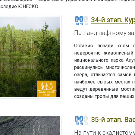
наследие ЮНЕСКО.
34-й этап. Ку
По ландшафтному за
Оставив позади холм с
невероятно живописный 
национального парка Алут
раскинулись многочислен
озера, отличается самой
наиболее сырых местах п
ведут деревянные мостик
созданы тропы для пеших 
35-й этап. Ва
На пути к скалистом