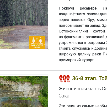
Покинув Васавере, Л
ландшафтного заповедник
через поселок Ору, мим
поворачивает на запад. З
Эстонский глинт – крутой,
на фрагменты различной д
устремляется к островам 
глинта, спускаясь к долин
широкую долину реки Пюх
приморский курорт.
36-й этап. То
Живописная часть Се
Сака.
Это один из самых необы