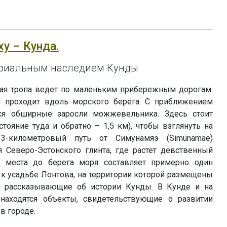
ху – Кунда.
триальным наследием Кунды
ая тропа ведет по маленьким прибережным дорогам.
 проходит вдоль морского берега. С приближением
ся обширные заросли можжевельника. Здесь стоит
стояние туда и обратно – 1,5 км), чтобы взглянуть на
3-километровый путь от Симунамяэ (Simunamäe)
 Северо-Эстонского глинта, где растет девственный
го места до берега моря составляет примерно один
 к усадьбе Лонтова, на территории которой размещены
 рассказывающие об истории Кунды. В Кунде и на
аходятся объекты, свидетельствующие о развитии
в городе.