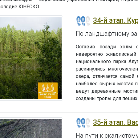
наследие ЮНЕСКО.
34-й этап. Ку
По ландшафтному за
Оставив позади холм с
невероятно живописный 
национального парка Алут
раскинулись многочислен
озера, отличается самой
наиболее сырых местах п
ведут деревянные мостик
созданы тропы для пеших 
35-й этап. Ва
На пути к скалистом