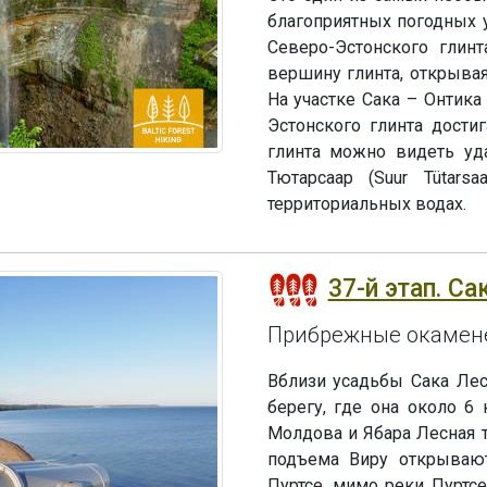
благоприятных погодных 
Северо-Эстонского глинт
вершину глинта, открыва
На участке Сака – Онтика
Эстонского глинта дости
глинта можно видеть уд
Тютарсаар (Suur Tütarsa
территориальных водах.
37-й этап. Сак
Прибрежные окамене
Вблизи усадьбы Сака Лес
берегу, где она около 
Молдова и Ябара Лесная т
подъема Виру открывают
Пуртсе, мимо реки Пуртсе