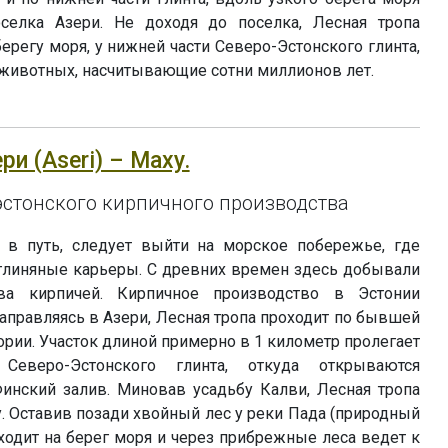
селка Азери. Не доходя до поселка, Лесная тропа
берегу моря, у нижней части Северо-Эстонского глинта,
животных, насчитывающие сотни миллионов лет.
ери (Aseri) – Маху.
 эстонского кирпичного производства
 в путь, следует выйти на морское побережье, где
линяные карьеры. С древних времен здесь добывали
а кирпичей. Кирпичное производство в Эстонии
Направляясь в Азери, Лесная тропа проходит по бывшей
ории. Участок длиной примерно в 1 километр пролегает
Северо-Эстонского глинта, откуда открываются
нский залив. Миновав усадьбу Калви, Лесная тропа
. Оставив позади хвойный лес у реки Пада (природный
ыходит на берег моря и через прибрежные леса ведет к