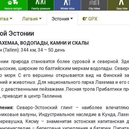
итва
Латвия
Эстония
GPX
ой Эстонии
АХЕМАА, ВОДОПАДЫ, КАМНИ И СКАЛЫ
(Tallinn): 344 км, 34 – 50 день
онии природа становится более суровой и северной. З
высокие, широкие по балтийским меркам водопады. Северо
о моря. С его вершины открывается вид на Финский за
ний и животных. Для национального парка Лахемаа и его 
с девственными пейзажами. Лесная тропа Прибалтики про
 приводит в центр Таллинна.
ления:
Северо-Эстонский глинт – наиболее впечатля
иковые валуны, Индустриальное наследие в Кунда, Лахем
еревушка, Кясму – знаменитая эстонская капитанская 
нноенаследие – береговые укрепления и батареи, Пирит