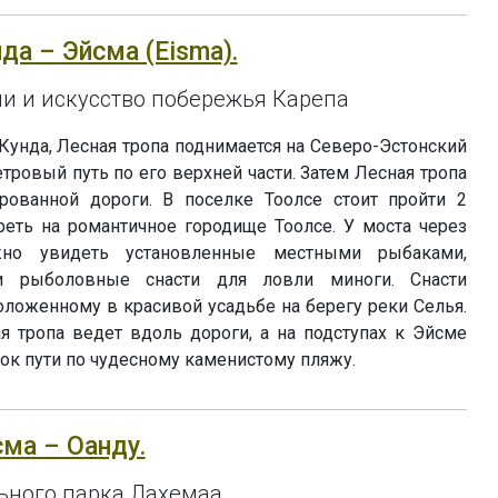
нда – Эйсма (Eisma).
и и искусство побережья Карепа
Кунда, Лесная тропа поднимается на Северо-Эстонский
тровый путь по его верхней части. Затем Лесная тропа
рованной дороги. В поселке Тоолсе стоит пройти 2
реть на романтичное городище Тоолсе. У моста через
жно увидеть установленные местными рыбаками,
и рыболовные снасти для ловли миноги. Снасти
ложенному в красивой усадьбе на берегу реки Селья.
я тропа ведет вдоль дороги, а на подступах к Эйсме
ок пути по чудесному каменистому пляжу.
сма – Оанду.
ьного парка Лахемаа