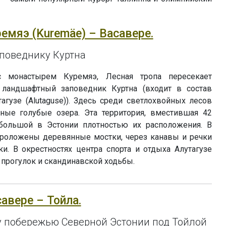
ремяэ (Kuremäe) – Васавере.
поведнику Куртна
 монастырем Куремяэ, Лесная тропа пересекает
ландшафтный заповедник Куртна (входит в состав
агузе (Alutaguse)). Здесь среди светлохвойных лесов
ные голубые озера. Эта территория, вместившая 42
 большой в Эстонии плотностью их расположения. В
роложены деревянные мостки, через канавы и речки
и. В окрестностях центра спорта и отдыха Алутагузе
прогулок и скандинавской ходьбы.
савере – Тойла.
у побережью Северной Эстонии под Тойлой