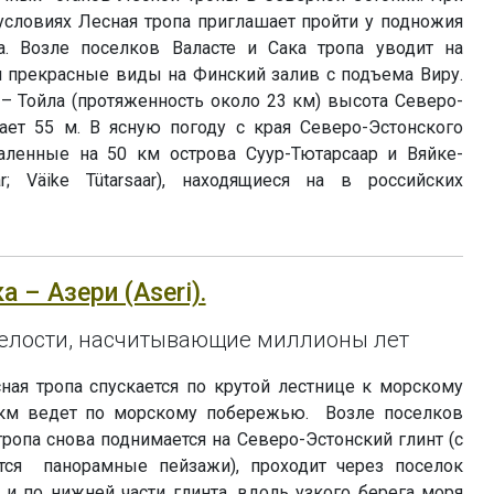
условиях Лесная тропа приглашает пройти у подножия
а. Возле поселков Валасте и Сака тропа уводит на
я прекрасные виды на Финский залив с подъема Виру.
 – Тойла (протяженность около 23 км) высота Северо-
гает 55 м. В ясную погоду с края Северо-Эстонского
аленные на 50 км острова Суур-Тютарсаар и Вяйке-
ar; Väike Tütarsaar), находящиеся на в российских
а – Азери (Aseri).
лости, насчитывающие миллионы лет
ная тропа спускается по крутой лестнице к морскому
6 км ведет по морскому побережью. Возле поселков
ропа снова поднимается на Северо-Эстонский глинт (с
ся панорамные пейзажи), проходит через поселок
 и по нижней части глинта, вдоль узкого берега моря