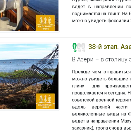
ведет в направлении по
поднимается на глинт. На 
можно увидеть фоссилии 
38-й этап. Аз
В Азери – в столицу
Прежде чем отправиться
можно увидеть большие г
глину для производств
продолжается и сегодня. 
советской военной террит
вдоль верхней части 
великолепные виды на Фи
ведет в направлении Маху
заказник), тропа снова в