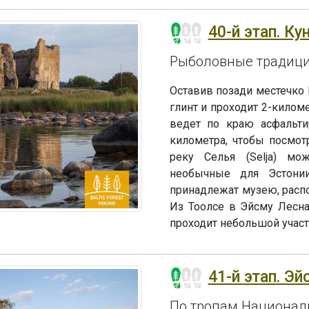
40-й этап. Ку
Рыболовные традици
Оставив позади местечко 
глинт и проходит 2-киломе
ведет по краю асфальти
километра, чтобы посмот
реку Селья (Selja) мо
необычные для Эстони
принадлежат музею, распо
Из Тоолсе в Эйсму Лесна
проходит небольшой участ
41-й этап. Эй
По тропам Национал