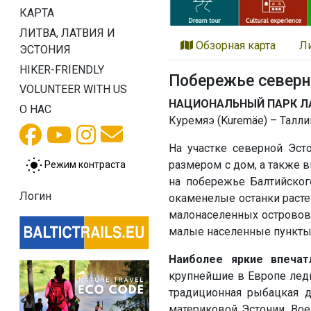
КАРТА
ЛИТВА, ЛАТВИЯ И
Обзорная карта
Л
ЭСТОНИЯ
HIKER-FRIENDLY
Побережье северн
VOLUNTEER WITH US
НАЦИОНАЛЬНЫЙ ПАРК Л
О НАС
Куремяэ (Kuremäe) – Таллин 
На участке северной Эст
размером с дом, а также 
Режим контраста
на побережье Балтийског
Логин
окаменелые останки расте
малонаселенных островов 
малые населенные пункты,
Наиболее яркие впечат
крупнейшие в Европе ледн
традиционная рыбацкая д
материковой Эстонии, Вое