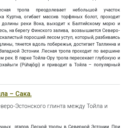
есная тропа преодолевает небольшой участок
а Куртна, огибает массив торфяных болот, проходит
о долины реки Вока, выходит к Балтийскому морю и
десь, на берегу Финского залива, возвышается Северо-
 скалистый поросший лесом уступ, который, разбиваясь
лины, тянется вдоль побережья, достигает Таллинна и
Западной Эстонии. Лесная тропа проходит по вершине
ам рек. В парке Тойла-Ору тропа пересекает глубокую и
айыги (Pühajõgi) и приводит в Тойла – популярный
йла – Сака.
веро-Эстонского глинта между Тойла и
чных этапов Лесной тропы в Северной Эстонии. При