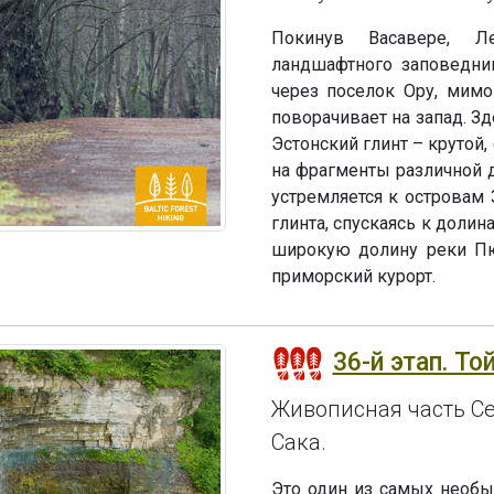
Покинув Васавере, Л
ландшафтного заповедник
через поселок Ору, мим
поворачивает на запад. З
Эстонский глинт – крутой,
на фрагменты различной д
устремляется к островам 
глинта, спускаясь к долин
широкую долину реки Пюх
приморский курорт.
36-й этап. То
Живописная часть Се
Сака.
Это один из самых необы