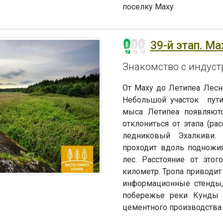
поселку Маху.
39-й этап. Ма
Знакомство с индус
От Маху до Летипеа Лесн
Небольшой участок пути
мыса Летипеа появляют
отклониться от этапа (рас
ледниковый Эхалкиви. 
проходит вдоль подножия
лес. Расстояние от это
километр. Тропа приводит
информационные стенды,
побережье реки Кунды н
цементного производства 