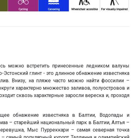
десь можно встретить принесенные ледником валуны
-Эстонский глинт - это длинное обнажение известняка
лив. Внизу, на пляже часто можно найти фоссилии –
округи характерно множество заливов, полуостровов и
ходит сквозь характерные заросли вереска и, проходя
ющее обнажение известняка в Балтии, Водопады и
аа – старейший национальный парк в Балтии, Алтья –
деревушка, Мыс Пурреккари – самая северная точка
а – самый популярный курорт Таллинна и олимпийский