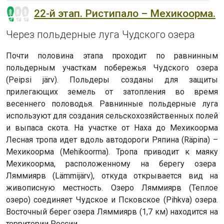
22-й этап. Ристипало – Мехикоорма.
Через польдерные луга Чудского озера
Почти половина этапа проходит по равнинным
польдерным участкам побережья Чудского озера
(Peipsi järv). Польдеры созданы для защиты
прилегающих земель от затопления во время
весеннего половодья. Равнинные польдерные луга
используют для создания сельскохозяйственных полей
и выпаса скота. На участке от Наха до Мехикоорма
Лесная тропа идет вдоль автодороги Ряпина (Räpina) –
Мехикоорма (Mehikoorma). Тропа приводит к маяку
Мехикоорма, расположенному на берегу озера
Ляммиярв (Lämmijärv), откуда открывается вид на
живописную местность. Озеро Ляммиярв (Теплое
озеро) соединяет Чудское и Псковское (Pihkva) озера.
Восточный берег озера Ляммиярв (1,7 км) находится на
территории России.