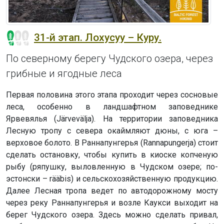
31-й этап. Лохусуу – Куру.
По северному берегу Чудского озера, через
грибные и ягодные леса
Первая половина этого этапа проходит через сосновые
леса, особенно в ландшафтном заповеднике
Ярвевялья (Järvevälja). На территории заповедника
Лесную тропу с севера окаймляют дюны, с юга –
верховое болото. В Раннапунгерья (Rannapungerja) стоит
сделать остановку, чтобы купить в киоске копченую
рыбу (ряпушку, выловленную в Чудском озере; по-
эстонски – rääbis) и сельскохозяйственную продукцию.
Далее Лесная тропа ведет по автодорожному мосту
через реку Раннапунгерья и возле Каукси выходит на
берег Чудского озера. Здесь можно сделать привал,