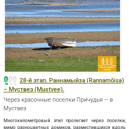
28-й этап. Раннамыйза (Rannamõisa)
– Муствеэ (Mustvee).
Через красочные поселки Причудья – в
Муствеэ
Многокилометровый этап пролегает через поселки,
мимо разноцветных домиков, разместившихся вдоль