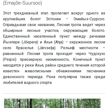
(Emajõe-Suursoo)
Этот трехдневный этап пролегает вокруг одного из
крупнейших болот Эстонии – Эмайыэ-Суурсоо.
Оправдывая свое название, Лесная тропа ведет через
обширные лесные участки, окружающие болото.
Единственный населенный пункт между речками
Йыэпере (Jõepera) и Ахья (Ahja) – окруженное лесом
село Ярвселья (Järvselja). Рельеф местности –
равнинный: Лесная тропа проходит через Чудскую
(Peipsi) приозерную низменность. Конечный пункт
находится у реки Ахья, район среднего течения которой
известен живописными обнажениями песчаника
девонского периода. Река популярна также среди
любителей водного спорта.