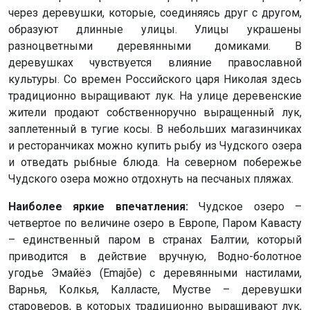
через деревушки, которые, соединяясь друг с другом,
образуют длинные улицы. Улицы украшены
разноцветными деревянными домиками. В
деревушках чувствуется влияние православной
культуры. Со времен Российского царя Николая здесь
традиционно выращивают лук. На улице деревенские
жители продают собственноручно выращенный лук,
заплетенный в тугие косы. В небольших магазинчиках
и ресторанчиках можно купить рыбу из Чудского озера
и отведать рыбные блюда. На северном побережье
Чудского озера можно отдохнуть на песчаных пляжах.
Наиболее яркие впечатления:
Чудское озеро –
четвертое по величине озеро в Европе, Паром Кавасту
– единственный паром в странах Балтии, который
приводится в действие вручную, Водно-болотное
угодье Эмайёэ (Emajõe) с деревянными настилами,
Варнья, Колкья, Калласте, Мустве – деревушки
староверов, в которых традиционно выращивают лук,