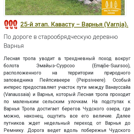
25-й этап. Кавасту – Варнья (Varnja).
По дороге в старообрядческую деревню
Варнья
Лесная тропа уводит в трехдневный поход вокруг
болота Эмайыэ-Суурсоо (Emajõe-Suursoo),
расположенного на территории природного
заповедника Пейпсивеере (Peipsiveere). Особый
интерес предоставляет участок пути между Ванауссайа
(Vanaussaia) и Варнья, который Лесная тропа проходит
по маленьким сельским улочкам. На подступах к
Варнья Тропа достигает берегов Чудского озера, где
можно, наконец, ощутить все его величие. Далее
путников ждет недельный переход от Варнья до
Ремнику. Дорога ведет вдоль побережья Чудского