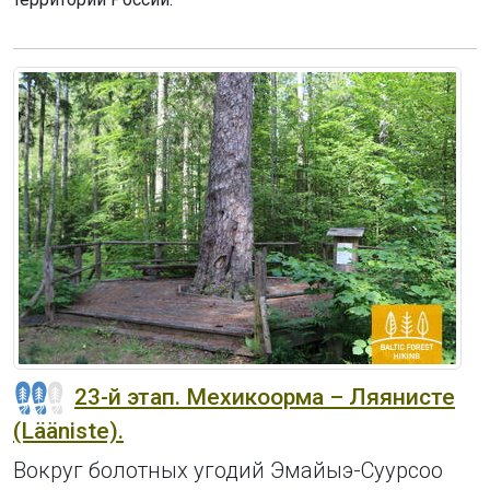
23-й этап. Мехикоорма – Ляянисте
(Lääniste).
Вокруг болотных угодий Эмайыэ-Суурсоо