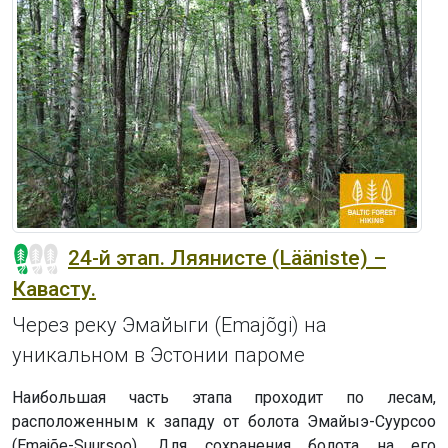
24-й этап. Ляянисте (Lääniste) –
Кавасту.
Через реку Эмайыги (Emajõgi) на
уникальном в Эстонии пароме
Наибольшая часть этапа проходит по лесам,
расположенным к западу от болота Эмайыэ-Суурсоо
(Emajõe-Suursoo). Для сохранения болота на его