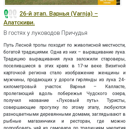
26-й этап. Варнья (Varnja) –
Алатскиви.
В гостях у луководов Причудья
Путь Лесной тропы походит по живописной местности,
богатой традициями. Одна из них – выращивание лука.
Традицию выращивания лука заложили староверы,
поселившиеся в этих краях в 17-м веке. Визитной
карточкой региона стало изображение женщины и
мужчины, продающих у дороги гирлянды из лука. 24-
километровый участок Варнья – Калласте,
пролегающий вдоль побережья Чудского озера,
получил название «Луковый путь». Туристы,
совершающие прогулку по этому этапу, любуются
разноцветными деревянными домами, заглядывают в
рыбные магазинчики и ресторан, где можно
попробовать чай из самовара по традициям чаепития