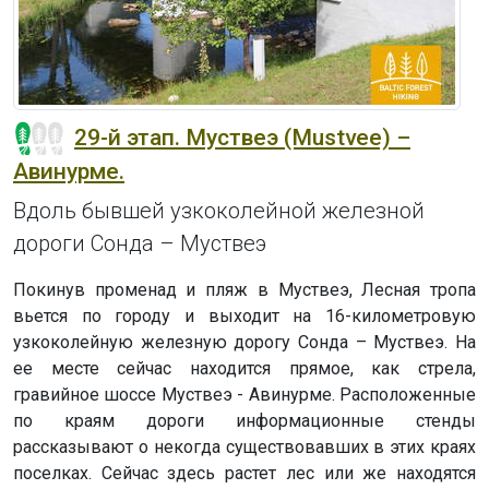
29-й этап. Муствеэ (Mustvee) –
Авинурме.
Вдоль бывшей узкоколейной железной
дороги Сонда – Муствеэ
Покинув променад и пляж в Муствеэ, Лесная тропа
вьется по городу и выходит на 16-километровую
узкоколейную железную дорогу Сонда – Муствеэ. На
ее месте сейчас находится прямое, как стрела,
гравийное шоссе Муствеэ - Авинурме. Расположенные
по краям дороги информационные стенды
рассказывают о некогда существовавших в этих краях
поселках. Сейчас здесь растет лес или же находятся