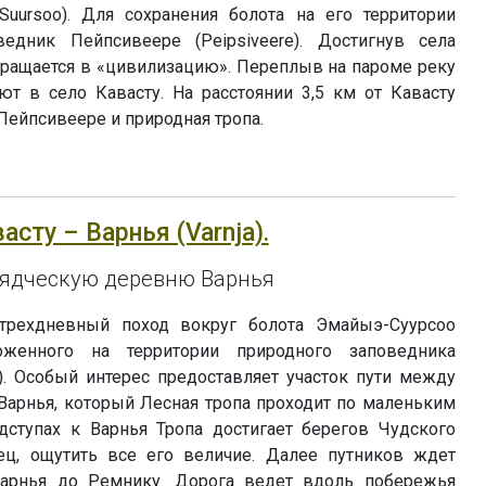
Suursoo). Для сохранения болота на его территории
едник Пейпсивеере (Peipsiveere). Достигнув села
вращается в «цивилизацию». Переплыв на пароме реку
ют в село Кавасту. На расстоянии 3,5 км от Кавасту
Пейпсивеере и природная тропа.
васту – Варнья (Varnja).
рядческую деревню Варнья
трехдневный поход вокруг болота Эмайыэ-Суурсоо
оложенного на территории природного заповедника
). Особый интерес предоставляет участок пути между
и Варнья, который Лесная тропа проходит по маленьким
дступах к Варнья Тропа достигает берегов Чудского
ец, ощутить все его величие. Далее путников ждет
арнья до Ремнику. Дорога ведет вдоль побережья