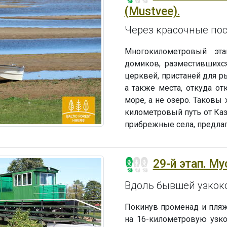
(Mustvee).
Через красочные пос
Многокилометровый эта
домиков, разместившихс
церквей, пристаней для р
а также места, откуда от
море, а не озеро. Таковы 
километровый путь от Каз
прибрежные села, предла
29-й этап. М
Вдоль бывшей узкок
Покинув променад и пляж 
на 16-километровую узк