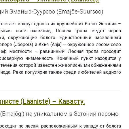
дий Эмайыэ-Суурсоо (Emajõe-Suursoo)
олегает вокруг одного из крупнейших болот Эстонии –
дывая свое название, Лесная тропа ведет через
ки, окружающие болото. Единственный населенный
ере (Jõepera) и Ахья (Ahja) – окруженное лесом село
ельеф местности – равнинный: Лесная тропа проходит
приозерную низменность. Конечный пункт находится у
о течения которой известен живописными обнажениями
иода. Река популярна также среди любителей водного
янисте (Lääniste) – Кавасту.
(Emajõgi) на уникальном в Эстонии пароме
роходит по лесам, расположенным к западу от болота