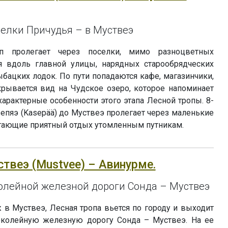
елки Причудья – в Муствеэ
п пролегает через поселки, мимо разноцветных
я вдоль главной улицы, нарядных старообрядческих
ыбацких лодок. По пути попадаются кафе, магазинчики,
крывается вид на Чудское озеро, которое напоминает
характерные особенности этого этапа Лесной тропы. 8-
епяэ (Kasepää) до Муствеэ пролегает через маленькие
гающие приятный отдых утомленным путникам.
уствеэ (Mustvee) – Авинурме.
олейной железной дороги Сонда – Муствеэ
в Муствеэ, Лесная тропа вьется по городу и выходит
околейную железную дорогу Сонда – Муствеэ. На ее