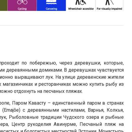
проходит по побережью, через деревушки, которые,
ми деревянными домиками. В деревушках чувствуется
ционно выращивают лук. На улице деревенские жители
 магазинчиках и ресторанчиках можно купить рыбу из
ожно отдохнуть на песчаных пляжах.
ропе, Паром Кавасту – единственный паром в странах
(Emajõe) с деревянными настилами, Варнья, Колкья,
лук, Рыболовные традиции Чудского озера и рыбные
зера, Центр рукоделия Авинурме, Песчаный пляж на
лесистых и болотистых местностей Эстонии, Монастырь