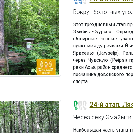
Вокруг болотных уго
Этот трехдневный этап пр
Эмайыэ-Суурсоо. Оправ
обширные лесные участ
пункт между речками Йыэп
Ярвселья (Järvselja). Р
через Чудскую (Peipsi) 
реки Ахья, район среднег
песчаника девонского пер
спорта.
24-й этап. Ля
Через реку Эмайыги 
Наибольшая часть этапа п