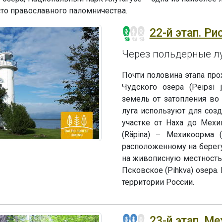
то православного паломничества.
22-й этап. Р
Через польдерные лу
Почти половина этапа пр
Чудского озера (Peipsi
земель от затопления во
луга используют для созд
участке от Наха до Мехи
(Räpina) – Мехикоорма 
расположенному на берегу
на живописную местность.
Псковское (Pihkva) озера.
территории России.
23-й этап. Ме