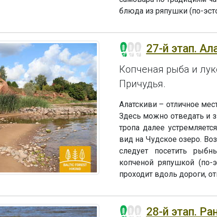
блюда из ряпушки (по-эсто
27-й этап. А
Копченая рыба и лук
Причудья.
Алатскиви – отличное мес
Здесь можно отведать и з
тропа далее устремляетс
вид на Чудское озеро. Воз
следует посетить рыбн
копченой ряпушкой (по-э
проходит вдоль дороги, о
28-й этап. Р