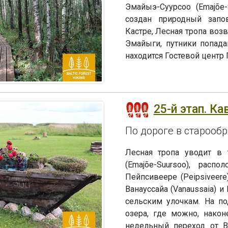
Эмайыэ-Суурсоо (Emajõe-
создан природный запов
Кастре, Лесная тропа воз
Эмайыги, путники попада
находится Гостевой центр 
25-й этап. Ка
По дороге в старооб
Лесная тропа уводит в 
(Emajõe-Suursoo), расп
Пейпсивеере (Peipsiveere
Ванауссайа (Vanaussaia) 
сельским улочкам. На по
озера, где можно, након
недельный переход от В