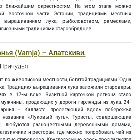
го ближайшим окрестностям. На этом этапе можно
ой восточной части Эстонии, традициями местных
 выращиванием лука, рыболовством, ремеслами,
лигиозными традициями старообрядцев.
рнья (Varnja) – Алатскиви.
 Причудья
т по живописной местности, богатой традициями. Одна
ка. Традицию выращивания лука заложили староверы,
ях в 17-м веке. Визитной карточкой региона стало
ужчины, продающих у дороги гирлянды из лука. 24-
Варнья – Калласте, пролегающий вдоль побережья
л название «Луковый путь». Туристы, совершающие
пу, любуются разноцветными деревянными домами,
газинчики и ресторан, где можно попробовать чай из
епития староверов. Круглогодично здесь предлагаются