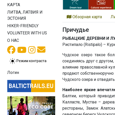
КАРТА
ЛИТВА, ЛАТВИЯ И
Обзорная карта
Л
ЭСТОНИЯ
HIKER-FRIENDLY
Причудьe
VOLUNTEER WITH US
РЫБАЦКИЕ ДЕРЕВНИ И Л
О НАС
Ристипало (Ristipalo) – Кур
Чудское озеро такое бол
соединяясь друг с друго
Режим контраста
влияние православной кул
Логин
продают собственноручно 
Чудского озера и отведат
Наиболее яркие впечатл
Балтии, который приводи
Калласте, Мустве – дере
рестораны, Замок Алатск
северном берегу Чудского