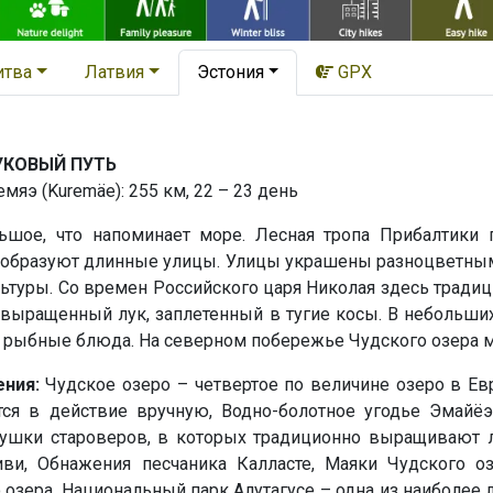
итва
Латвия
Эстония
GPX
УКОВЫЙ ПУТЬ
емяэ (Kuremäe): 255 км, 22 – 23 день
ьшое, что напоминает море. Лесная тропа Прибалтики 
м, образуют длинные улицы. Улицы украшены разноцветны
ьтуры. Со времен Российского царя Николая здесь тради
выращенный лук, заплетенный в тугие косы. В небольших
ь рыбные блюда. На северном побережье Чудского озера м
ения:
Чудское озеро – четвертое по величине озеро в Ев
тся в действие вручную, Водно-болотное угодье Эмайёэ 
вушки староверов, в которых традиционно выращивают 
иви, Обнажения песчаника Калласте, Маяки Чудского о
 озера, Национальный парк Алутагусе – одна из наиболее 