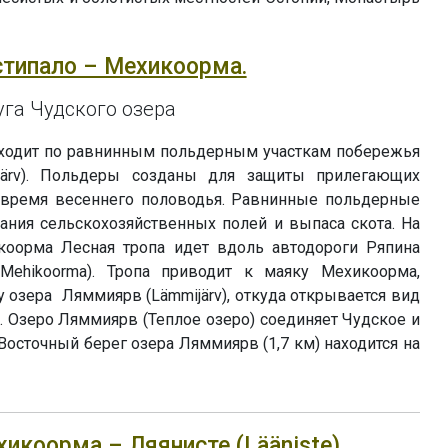
истипало – Мехикоорма.
га Чудского озера
оходит по равнинным польдерным участкам побережья
 järv). Польдеры созданы для защиты прилегающих
 время весеннего половодья. Равнинные польдерные
ания сельскохозяйственных полей и выпаса скота. На
коорма Лесная тропа идет вдоль автодороги Ряпина
(Mehikoorma). Тропа приводит к маяку Мехикоорма,
 озера Ляммиярв (Lämmijärv), откуда открывается вид
 Озеро Ляммиярв (Теплое озеро) соединяет Чудское и
 Восточный берег озера Ляммиярв (1,7 км) находится на
хикоорма – Ляянисте (Lääniste).