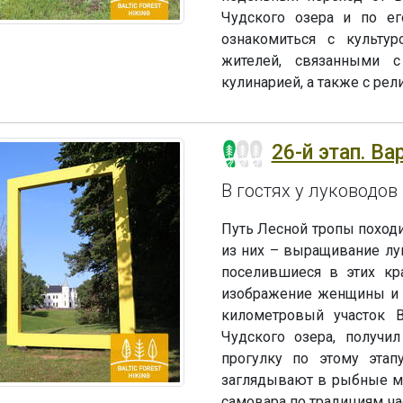
Чудского озера и по е
ознакомиться с культур
жителей, связанными с
кулинарией, а также с ре
26-й этап. Ва
В гостях у луководов
Путь Лесной тропы походи
из них – выращивание лу
поселившиеся в этих кра
изображение женщины и м
километровый участок 
Чудского озера, получи
прогулку по этому эта
заглядывают в рыбные ма
самовара по традициям ча