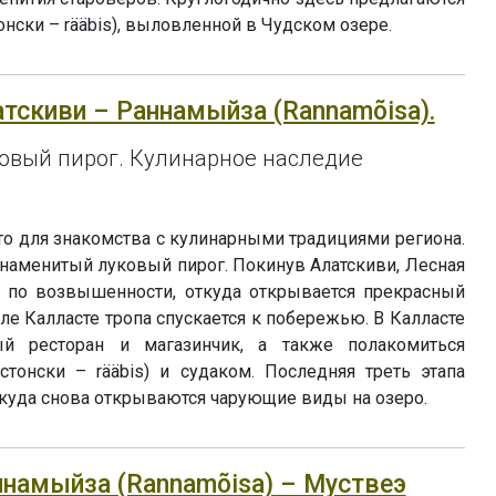
нски – rääbis), выловленной в Чудском озере.
латскиви – Раннамыйза (Rannamõisa).
овый пирог. Кулинарное наследие
то для знакомства с кулинарными традициями региона.
наменитый луковый пирог. Покинув Алатскиви, Лесная
я по возвышенности, откуда открывается прекрасный
ле Калласте тропа спускается к побережью. В Калласте
ый ресторан и магазинчик, а также полакомиться
стонски – rääbis) и судаком. Последняя треть этапа
ткуда снова открываются чарующие виды на озеро.
аннамыйза (Rannamõisa) – Муствеэ