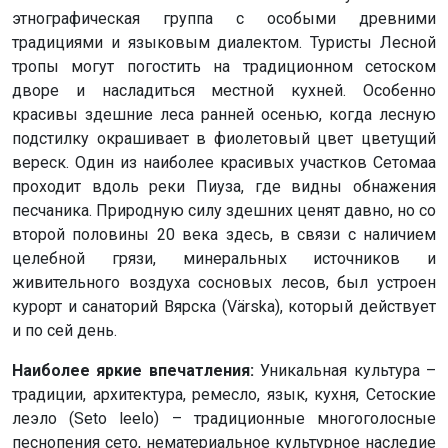
этнографическая группа с особыми древними
традициями и языковым диалектом. Туристы Лесной
тропы могут погостить на традиционном сетоском
дворе и насладиться местной кухней. Особенно
красивы здешние леса ранней осенью, когда лесную
подстилку окрашивает в фиолетовый цвет цветущий
вереск. Один из наиболее красивых участков Сетомаа
проходит вдоль реки Пиуза, где видны обнажения
песчаника. Природную силу здешних ценят давно, но со
второй половины 20 века здесь, в связи с наличием
целебной грязи, минеральных источников и
живительного воздуха сосновых лесов, был устроен
курорт и санаторий Вярска (Värska), который действует
и по сей день.
Наиболее яркие впечатления:
Уникальная культура –
традиции, архитектура, ремесло, язык, кухня, Сетоские
леэло (Seto leelo) – традиционные многоголосные
песнопения сето, нематериальное культурное наследие