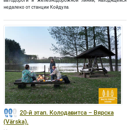
автодороги и железнодорожной линии, находящейся
недалеко от станции Койдула.
20-й этап. Колодавитса – Вярска
(Värska).