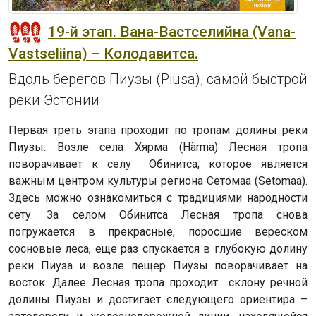
19-й этап. Вана-Вастселийна (Vana-
Vastseliina) – Колодавитса.
Вдоль берегов Пиузы (Piusa), самой быстрой
реки Эстонии
Первая треть этапа проходит по тропам долины реки
Пиузы. Возле села Хярма (Härma) Лесная тропа
поворачивает к селу Обинитса, которое является
важным центром культуры региона Сетомаа (Setomaa).
Здесь можно ознакомиться с традициями народности
сету. За селом Обинитса Лесная тропа снова
погружается в прекрасные, поросшие вереском
сосновые леса, еще раз спускается в глубокую долину
реки Пиуза и возле пещер Пиузы поворачивает на
восток. Далее Лесная тропа проходит склону речной
долины Пиузы и достигает следующего ориентира –