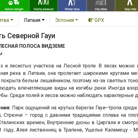
итва
Латвия
Эстония
GPX
ь Северной Гауи
ЛЕСНАЯ ПОЛОСА ВИДЗЕМЕ
м
 и лесистых участков на Лесной тропе. В лесах можно 
инная река в Латвии, она пролегает широкими кругами 
 покрыта белым лишайником, поэтому из-за светлых тоно
юдать впечатляющие виды на изгибы реки. Иногда взору
бы. Среди полей и лесов можно наблюдать характерные дл
ния:
Парк ощущений на крутых берегах Гауи–тропа среди 
, Стренчи – город с давними традициями сплава на плот
Сталинских времен, Внутренние дюны в Циргали и смотро
1 году, Алея лиственниц в Трапене, Ущелье Каламецу -