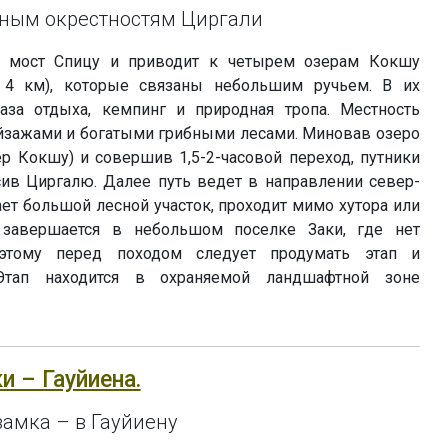
ным окрестностям Циргали
т мост Спицу и приводит к четырем озерам Кокшу
 4 км), которые связаны небольшим ручьем. В их
база отдыха, кемпинг и природная тропа. Местность
йзажами и богатыми грибными лесами. Миновав озеро
р Кокшу) и совершив 1,5-2-часовой переход, путники
в Циргалю. Далее путь ведет в направлении север-
ает большой лесной участок, проходит мимо хутора или
 завершается в небольшом поселке Заки, где нет
Поэтому перед походом следует продумать этап и
Этап находится в охраняемой ландшафтной зоне
ки – Гауйиена.
замка – в Гауйиену