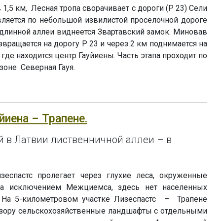
1,5 км, Лесная тропа сворачивает с дороги (P 23) Сели
ляется по небольшой извилистой проселочной дороге
 длинной аллеи виднеется Звартавский замок. Миновав
звращается на дорогу P 23 и через 2 км поднимается на
 где находится центр Гауйиены. Часть этапа проходит по
оне Северная Гауя.
уйиена – Трапене.
 в Латвии лиственничной аллеи – в
зеспастс пролегает через глухие леса, окруженные
За исключением Межциемса, здесь нет населенных
. На 5-километровом участке Лизеспастс – Трапене
взору сельскохозяйственные ландшафты с отдельными