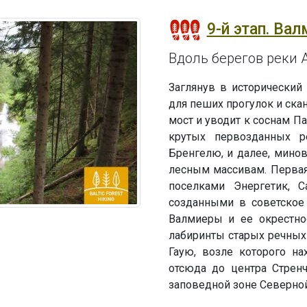
9-й этап. Вал
Вдоль берегов реки А
Заглянув в исторический
для пеших прогулок и ска
мост и уводит к соснам П
крутых первозданных р
Бренгелю, и далее, мино
лесным массивам. Перва
поселками Энергетик, Са
созданными в советское
Валмиеры и ее окрестнос
лабиринты старых речных 
Гаую, возле которого на
отсюда до центра Стренч
заповедной зоне Северной