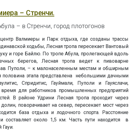
миера – Стренчи.
була – в Стренчи, город плотогонов
 центр Валмиеры и Парк отдыха, где созданы трассы
ндинавской ходьбы, Лесная тропа пересекает Вантовый
ауку и горе Байлю. По тропе Абула, пролегающей вдоль
ечных берегов, Лесная тропа ведет к пивоварне
вав Пуполи, – к малонаселенным местам и обширным
я половина этапа представлена небольшими дачными
улитис, Спридитис, Гауймали, Пуполи и Гауяслачи,
 время для работников промышленных предприятий
тей. В районе Удрини Лесная тропа проходит через
долин, поворачивает на север, пересекает мост через
ходится база отдыха и лодочного спорта. Расстояние
и составляет около 1,5 км. Часть пути находится в
 Гауи.