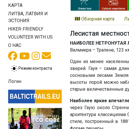
КАРТА
ЛИТВА, ЛАТВИЯ И
Обзорная карта
Л
ЭСТОНИЯ
HIKER-FRIENDLY
Лесистая местност
VOLUNTEER WITH US
НАИБОЛЕЕ НЕТРОНУТАЯ 
О НАС
Валмиера – Трапене, 123 к
Один из менее населенных
зверей. Гауя – самая дл
Режим контраста
сосновыми лесами. Земля
Логин
высоты порой можно набл
старые величественные ду
Наиболее яркие впечатле
через Гаую около Стренчи
архитектура классицизма 
стиле, построенный в 188
форме пещеры.