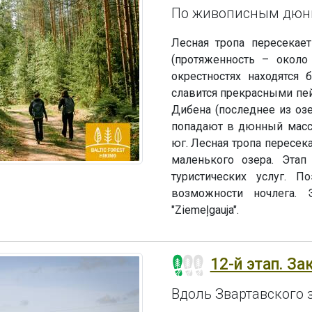
По живописным дюн
Лесная тропа пересекае
(протяженность – около
окрестностях находятся 
славится прекрасными пе
Дибена (последнее из озе
попадают в дюнный масси
юг. Лесная тропа пересек
маленького озера. Этап
туристических услуг. 
возможности ночлега. 
"Ziemeļgauja".
12-й этап. За
Вдоль Звартавского 