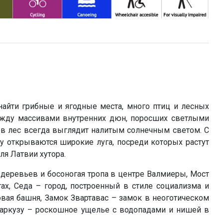
найти грибные и ягодные места, много птиц и лесных
между массивами внутренних дюн, поросших светлыми
в лес всегда выглядит налитым солнечным светом. С
 открываются широкие луга, посреди которых растут
я Латвии хутора.
деревьев и босоногая тропа в центре Валмиеры, Мост
ах, Седа – город, построенный в стиле социализма и
вая башня, Замок Звартавас – замок в неоготическом
 Маркузу – роскошное ущелье с водопадами и нишей в