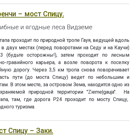
ренчи – мост Спицу.
рибные и ягодные леса Видземе
тапа проходит по природной тропе Гауя, ведущей вдоль
 в двух местах (перед поворотами на Седу и на Каучи)
А3 (будьте осторожны!), затем проходит по лесным
о-гравийного карьера, а возле поворота к поселку
йную дорогу. Через 3,5 км тропа снова поворачивает
сть пути (до моста Спицу) ведет по небольшим и
м. В этом месте, за островом Зема, находится одно из
раняемой природной территории "Ziemeļgauja". На
па, там, где дорога P24 проходит по мосту Спицу,
одного туризма.
ст Спицу – Заки.