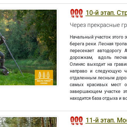
10-й этап. Ст
Через прекрасные г
Начальный участок этого э
берега реки. Лесная тропа
пересекает автодорогу 
дорожкам, вдоль песчан
Олиняс выходит на грави
направо и следующую ча
отдаленным лесным дорога
самых красивых мест ох
завершающем участке эта
находится база отдыха и в
11-й этап. Мо