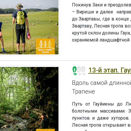
Покинув Заки и преодолев 
– Виреши и далее направ
до Звартавы, где в конце
Звартаву, Лесная тропа во
крутой склон долины Гауи,
охраняемой ландшафтной з
13-й этап. Га
Вдоль самой длинной
Трапене
Путь от Гауйиены до Ли
болотными массивами. 
пунктов и даже хуторов
Лесная тропа открывает 