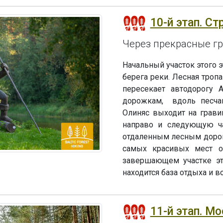
10-й этап. Ст
Через прекрасные г
Начальный участок этого э
берега реки. Лесная тропа
пересекает автодорогу 
дорожкам, вдоль песчан
Олиняс выходит на грави
направо и следующую ча
отдаленным лесным дорога
самых красивых мест ох
завершающем участке эта
находится база отдыха и в
11-й этап. Мо