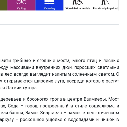
найти грибные и ягодные места, много птиц и лесных
между массивами внутренних дюн, поросших светлыми
в лес всегда выглядит налитым солнечным светом. С
 открываются широкие луга, посреди которых растут
я Латвии хутора.
деревьев и босоногая тропа в центре Валмиеры, Мост
ах, Седа – город, построенный в стиле социализма и
вая башня, Замок Звартавас – замок в неоготическом
 Маркузу – роскошное ущелье с водопадами и нишей в