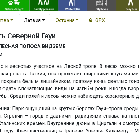
итва
Латвия
Эстония
GPX
ь Северной Гауи
ЛЕСНАЯ ПОЛОСА ВИДЗЕМЕ
м
 и лесистых участков на Лесной тропе. В лесах можно 
инная река в Латвии, она пролегает широкими кругами 
 покрыта белым лишайником, поэтому из-за светлых тоно
юдать впечатляющие виды на изгибы реки. Иногда взору
бы. Среди полей и лесов можно наблюдать характерные дл
ния:
Парк ощущений на крутых берегах Гауи–тропа среди 
, Стренчи – город с давними традициями сплава на плот
Сталинских времен, Внутренние дюны в Циргали и смотро
1 году, Алея лиственниц в Трапене, Ущелье Каламецу -