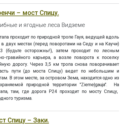
ренчи – мост Спицу.
рибные и ягодные леса Видземе
тапа проходит по природной тропе Гауя, ведущей вдоль
 в двух местах (перед поворотами на Седу и на Каучи)
А3 (будьте осторожны!), затем проходит по лесным
о-гравийного карьера, а возле поворота к поселку
йную дорогу. Через 3,5 км тропа снова поворачивает
сть пути (до моста Спицу) ведет по небольшим и
м. В этом месте, за островом Зема, находится одно из
раняемой природной территории "Ziemeļgauja". На
па, там, где дорога P24 проходит по мосту Спицу,
одного туризма.
ст Спицу – Заки.