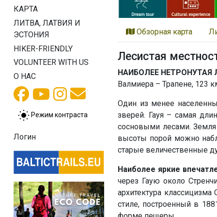
КАРТА
ЛИТВА, ЛАТВИЯ И
Обзорная карта
Л
ЭСТОНИЯ
HIKER-FRIENDLY
Лесистая местност
VOLUNTEER WITH US
НАИБОЛЕЕ НЕТРОНУТАЯ 
О НАС
Валмиера – Трапене, 123 к
Один из менее населенных
зверей. Гауя – самая дл
Режим контраста
сосновыми лесами. Земля
Логин
высоты порой можно набл
старые величественные ду
Наиболее яркие впечатле
через Гаую около Стренчи
архитектура классицизма 
стиле, построенный в 188
форме пещеры.