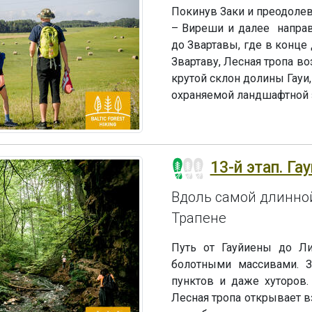
Покинув Заки и преодолев 
– Виреши и далее направ
до Звартавы, где в конце
Звартаву, Лесная тропа во
крутой склон долины Гауи,
охраняемой ландшафтной з
13-й этап. Га
Вдоль самой длинной
Трапене
Путь от Гауйиены до Ли
болотными массивами. 
пунктов и даже хуторов
Лесная тропа открывает 