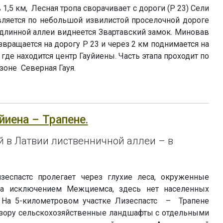
1,5 км, Лесная тропа сворачивает с дороги (P 23) Сели
ляется по небольшой извилистой проселочной дороге
 длинной аллеи виднеется Звартавский замок. Миновав
звращается на дорогу P 23 и через 2 км поднимается на
 где находится центр Гауйиены. Часть этапа проходит по
оне Северная Гауя.
уйиена – Трапене.
 в Латвии лиственничной аллеи – в
зеспастс пролегает через глухие леса, окруженные
За исключением Межциемса, здесь нет населенных
. На 5-километровом участке Лизеспастс – Трапене
взору сельскохозяйственные ландшафты с отдельными