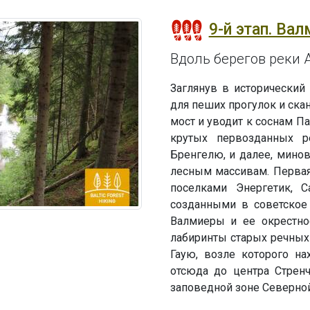
9-й этап. Вал
Вдоль берегов реки А
Заглянув в исторический
для пеших прогулок и ска
мост и уводит к соснам П
крутых первозданных р
Бренгелю, и далее, мино
лесным массивам. Перва
поселками Энергетик, Са
созданными в советское
Валмиеры и ее окрестнос
лабиринты старых речных 
Гаую, возле которого на
отсюда до центра Стренч
заповедной зоне Северной