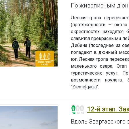
По живописным дюн
Лесная тропа пересекае
(протяженность – около
окрестностях находятся 
славится прекрасными пе
Дибена (последнее из озе
попадают в дюнный масси
юг. Лесная тропа пересек
маленького озера. Этап
туристических услуг. 
возможности ночлега. 
"Ziemeļgauja".
12-й этап. За
Вдоль Звартавского 