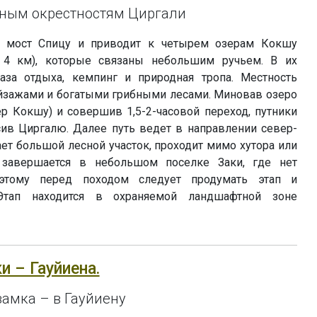
ным окрестностям Циргали
т мост Спицу и приводит к четырем озерам Кокшу
 4 км), которые связаны небольшим ручьем. В их
база отдыха, кемпинг и природная тропа. Местность
йзажами и богатыми грибными лесами. Миновав озеро
р Кокшу) и совершив 1,5-2-часовой переход, путники
в Циргалю. Далее путь ведет в направлении север-
ает большой лесной участок, проходит мимо хутора или
 завершается в небольшом поселке Заки, где нет
Поэтому перед походом следует продумать этап и
Этап находится в охраняемой ландшафтной зоне
ки – Гауйиена.
замка – в Гауйиену