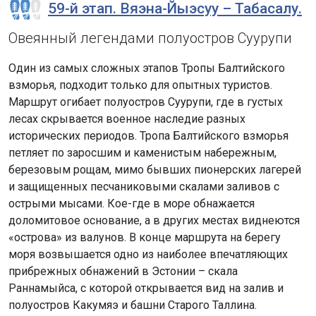
59-й этап. Вяэна-Йыэсуу – Табасалу.
Овеянный легендами полуостров Суурупи
Один из самых сложных этапов Тропы Балтийского
взморья, подходит только для опытных туристов.
Маршрут огибает полуостров Суурупи, где в густых
лесах скрывается военное наследие разных
исторических периодов. Тропа Балтийского взморья
петляет по заросшим и каменистым набережным,
березовым рощам, мимо бывших пионерских лагерей
и защищенных песчаниковыми скалами заливов с
острыми мысами. Кое-где в море обнажается
доломитовое основание, а в других местах виднеются
«острова» из валунов. В конце маршрута на берегу
моря возвышается одно из наиболее впечатляющих
прибрежных обнажений в Эстонии – скала
Раннамыйса, с которой открывается вид на залив и
полуостров Какумяэ и башни Старого Таллина.