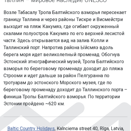
Таллин – мировое наследие UNESCO
Возле Табасалу Тропа Балтийского взморья пересекает
границу Таллина и через районы Тискре и Висмейстри
выходит на пляж Какумяэ, где огибает окруженный
скалами полуостров Какумяэ по его верхней лесистой
части. Здесь открывается вид на залив Копли и
Таллинский порт. Напротив района Ыйсмяэ вдоль
берега моря идет великолепный променад. Обогнув
Эстонский этнографический музей, Тропа Балтийского
взморья по береговому променаду доходит до пляжа
Строоми и идет дальше за район Пелгуранна по
тротуарам до эстонского Морского музея, где по
береговому променаду доходит до Таллинского порта –
финиша Тропы Балтийского взморья. По территории
Эстонии пройдено ~620 км.
Baltic Country Holidays
, Kalnciema street 40, Rīga, Latvia,