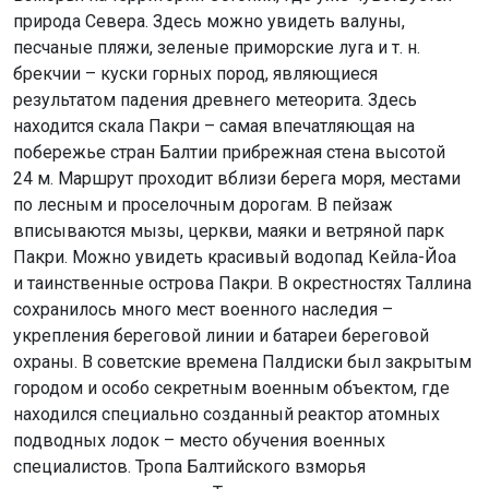
природа Севера. Здесь можно увидеть валуны,
песчаные пляжи, зеленые приморские луга и т. н.
брекчии – куски горных пород, являющиеся
результатом падения древнего метеорита. Здесь
находится скала Пакри – самая впечатляющая на
побережье стран Балтии прибрежная стена высотой
24 м. Маршрут проходит вблизи берега моря, местами
по лесным и проселочным дорогам. В пейзаж
вписываются мызы, церкви, маяки и ветряной парк
Пакри. Можно увидеть красивый водопад Кейла-Йоа
и таинственные острова Пакри. В окрестностях Таллина
сохранилось много мест военного наследия –
укрепления береговой линии и батареи береговой
охраны. В советские времена Палдиски был закрытым
городом и особо секретным военным объектом, где
находился специально созданный реактор атомных
подводных лодок – место обучения военных
специалистов. Тропа Балтийского взморья