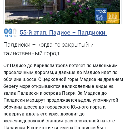
55-й этап. Падисе – Палдиски.
Палдиски – когда-то закрытый и
таинственный город
От Падисе до Карилепа тропа петляет по маленьким
проселочным дорогам, а дальше до Мадисе идет по
обочине шоссе. С церковной горы Мадисе на древнем
берегу моря открываются великолепные виды на
залив Палдиски и острова Пакри. За Мадисе до
Палдиски маршрут продолжается вдоль упомянутой
обочины шоссе до городского Южного порта и,
повернув вдоль его края, доходит до
железнодорожной станции, расположенной на юге
Палдиски. В советские времена Палдиски был