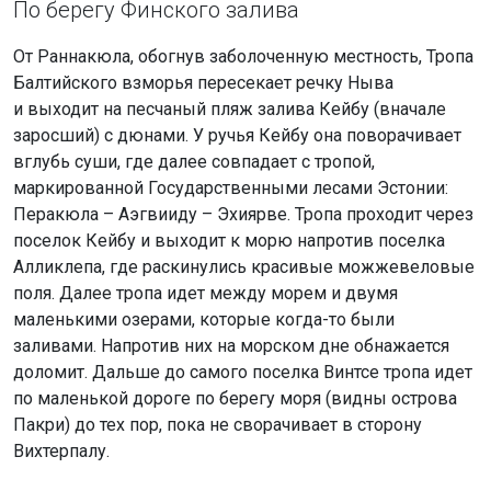
По берегу Финского залива
От Раннакюла, обогнув заболоченную местность, Тропа
Балтийского взморья пересекает речку Ныва
и выходит на песчаный пляж залива Кейбу (вначале
заросший) с дюнами. У ручья Кейбу она поворачивает
вглубь суши, где далее совпадает с тропой,
маркированной Государственными лесами Эстонии:
Перакюла – Аэгвииду – Эхиярве. Тропа проходит через
поселок Кейбу и выходит к морю напротив поселка
Алликлепа, где раскинулись красивые можжевеловые
поля. Далее тропа идет между морем и двумя
маленькими озерами, которые когда-то были
заливами. Напротив них на морском дне обнажается
доломит. Дальше до самого поселка Винтсе тропа идет
по маленькой дороге по берегу моря (видны острова
Пакри) до тех пор, пока не сворачивает в сторону
Вихтерпалу.