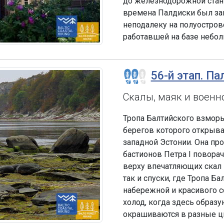
до железнодорожной станц
времена Палдиски был за
неподалеку на полуостров
работавшей на базе небол
56-й этап. Па
Скалы, маяк и военн
Тропа Балтийского взморь
берегов которого открыв
западной Эстонии. Она пр
бастионов Петра I поворач
верху впечатляющих скал 
так и спуски, где Тропа Б
набережной и красивого с
холод, когда здесь образ
окрашиваются в разные ц