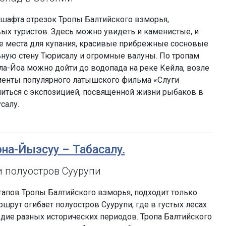
шафта отрезок Тропы Балтийского взморья,
х туристов. Здесь можно увидеть и каменистые, и
е места для купания, красивые прибрежные сосновые
ную стену Тюрисалу и огромные валуны. По тропам
а-Йоа можно дойти до водопада на реке Кейла, возле
менты популярного латышского фильма «Слуги
миться с экспозицией, посвященной жизни рыбаков в
салу.
эна-Йыэсуу – Табасалу.
 полуостров Суурупи
апов Тропы Балтийского взморья, подходит только
шрут огибает полуостров Суурупи, где в густых лесах
дие разных исторических периодов. Тропа Балтийского