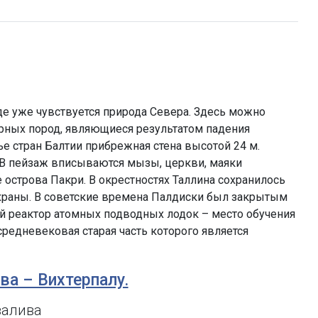
де уже чувствуется природа Севера. Здесь можно
горных пород, являющиеся результатом падения
е стран Балтии прибрежная стена высотой 24 м.
 В пейзаж вписываются мызы, церкви, маяки
острова Пакри. В окрестностях Таллина сохранилось
охраны. В советские времена Палдиски был закрытым
й реактор атомных подводных лодок – место обучения
средневековая старая часть которого является
ыва – Вихтерпалу.
залива