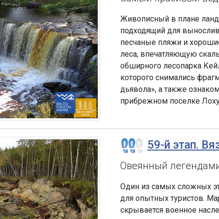
Живописный в плане ланд
подходящий для выносливы
песчаные пляжи и хороши
леса, впечатляющую скаль
обширного лесопарка Кейл
которого снимались фраг
дьявола», а также ознако
прибрежном поселке Лоху
59-й этап. Вя
Овеянный легендами
Один из самых сложных эт
для опытных туристов. Мар
скрывается военное насле