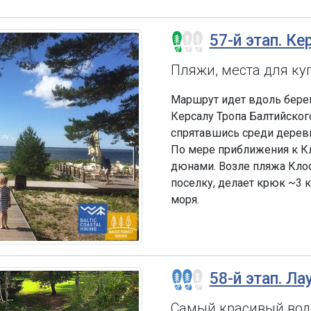
57-й этап. Ке
Пляжи, места для ку
Маршрут идет вдоль бере
Керсалу Тропа Балтийского
спрятавшись среди дерев
По мере приближения к К
дюнами. Возле пляжа Клоо
поселку, делает крюк ~3 к
моря.
58-й этап. Л
Самый красивый вод