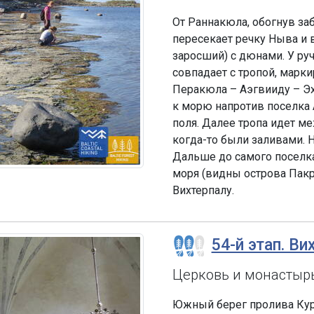
От Раннакюла, обогнув за
пересекает речку Ныва и 
заросший) с дюнами. У руч
совпадает с тропой, марк
Перакюла – Аэгвииду – Эх
к морю напротив поселка
поля. Далее тропа идет м
когда-то были заливами. 
Дальше до самого поселка
моря (видны острова Пакри
Вихтерпалу.
54-й этап. Ви
Церковь и монастырь
Южный берег пролива Курк