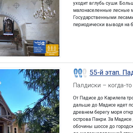
уходит вглубь суши. Боль
малонаселенные лесные м
Государственными лесами 
периодически выводя на б
55-й этап. Па
Палдиски – когда-то
От Падисе до Карилепа тр
дальше до Мадисе идет по
древнем берегу моря отк
острова Пакри. За Мадисе
обочины шоссе до городск