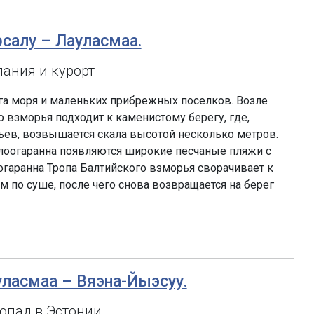
рсалу – Лауласмаа.
пания и курорт
га моря и маленьких прибрежных поселков. Возле
 взморья подходит к каменистому берегу, где,
ьев, возвышается скала высотой несколько метров.
лоогаранна появляются широкие песчаные пляжи с
гаранна Тропа Балтийского взморья сворачивает к
м по суше, после чего снова возвращается на берег
ауласмаа – Вяэна-Йыэсуу.
опад в Эстонии