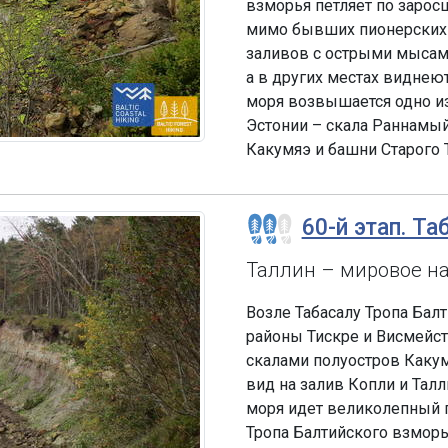
взморья петляет по заро
мимо бывших пионерских
заливов с острыми мысами
а в других местах виднеют
моря возвышается одно и
Эстонии – скала Раннамыйс
Какумяэ и башни Старого 
60-й этап. Та
Таллин – мировое н
Возле Табасалу Тропа Бал
районы Тискре и Висмейст
скалами полуостров Какум
вид на залив Копли и Тал
моря идет великолепный п
Тропа Балтийского взморь