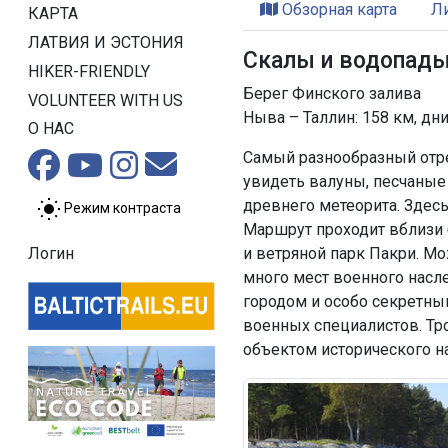
Обзорная карта
Л
КАРТА
ЛАТВИЯ И ЭСТОНИЯ
Скалы и водопады
HIKER-FRIENDLY
Берег Финского залива
VOLUNTEER WITH US
Ныва – Таллин: 158 км, дни
О НАС
Самый разнообразный отре
увидеть валуны, песчаные 
древнего метеорита. Здесь
Режим контраста
Маршрут проходит вблизи 
и ветряной парк Пакри. М
Логин
много мест военного насл
городом и особо секретны
военных специалистов. Тро
объектом исторического 