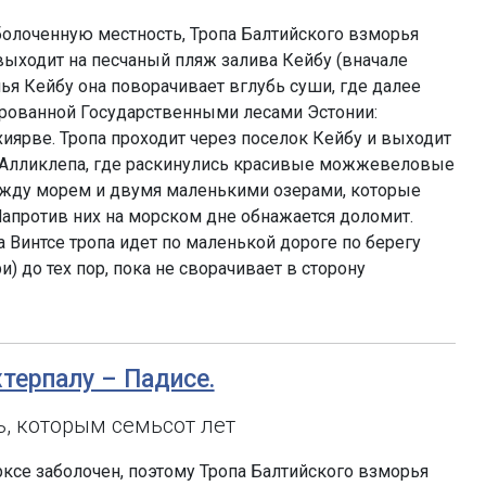
болоченную местность, Тропа Балтийского взморья
выходит на песчаный пляж залива Кейбу (вначале
ья Кейбу она поворачивает вглубь суши, где далее
ированной Государственными лесами Эстонии:
иярве. Тропа проходит через поселок Кейбу и выходит
 Алликлепа, где раскинулись красивые можжевеловые
ежду морем и двумя маленькими озерами, которые
Напротив них на морском дне обнажается доломит.
 Винтсе тропа идет по маленькой дороге по берегу
) до тех пор, пока не сворачивает в сторону
хтерпалу – Падисе.
, которым семьсот лет
се заболочен, поэтому Тропа Балтийского взморья