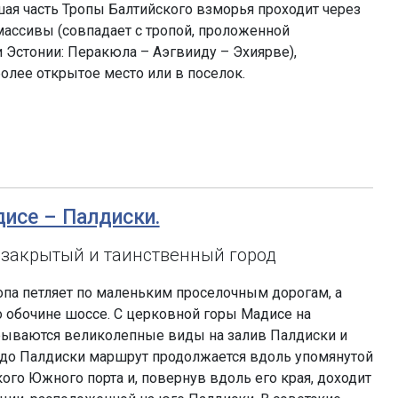
шая часть Тропы Балтийского взморья проходит через
ассивы (совпадает с тропой, проложенной
Эстонии: Перакюла – Аэгвииду – Эхиярве),
олее открытое место или в поселок.
дисе – Палдиски.
 закрытый и таинственный город
опа петляет по маленьким проселочным дорогам, а
 обочине шоссе. С церковной горы Мадисе на
рываются великолепные виды на залив Палдиски и
 до Палдиски маршрут продолжается вдоль упомянутой
ого Южного порта и, повернув вдоль его края, доходит