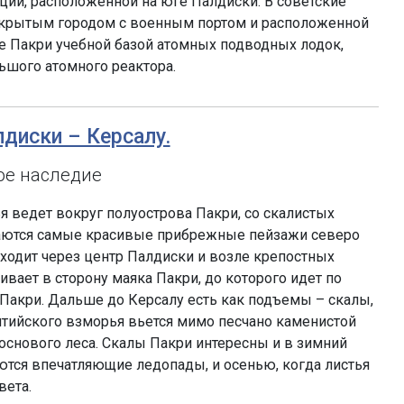
ии, расположенной на юге Палдиски. В советские
крытым городом с военным портом и расположенной
е Пакри учебной базой атомных подводных лодок,
ьшого атомного реактора.
лдиски – Керсалу.
ое наследие
я ведет вокруг полуострова Пакри, со скалистых
аются самые красивые прибрежные пейзажи северо
оходит через центр Палдиски и возле крепостных
ивает в сторону маяка Пакри, до которого идет по
Пакри. Дальше до Керсалу есть как подъемы – скалы,
алтийского взморья вьется мимо песчано каменистой
основого леса. Скалы Пакри интересны и в зимний
уются впечатляющие ледопады, и осенью, когда листья
вета.