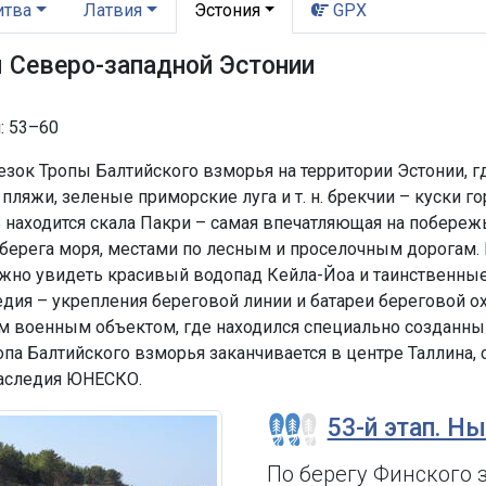
итва
Латвия
Эстония
GPX
 Северо-западной Эстонии
: 53–60
зок Тропы Балтийского взморья на территории Эстонии, г
пляжи, зеленые приморские луга и т. н. брекчии – куски 
 находится скала Пакри – самая впечатляющая на побережь
берега моря, местами по лесным и проселочным дорогам.
ожно увидеть красивый водопад Кейла-Йоа и таинственные 
едия – укрепления береговой линии и батареи береговой 
м военным объектом, где находился специально созданны
па Балтийского взморья заканчивается в центре Таллина, 
наследия ЮНЕСКО.
53-й этап. Н
По берегу Финского 