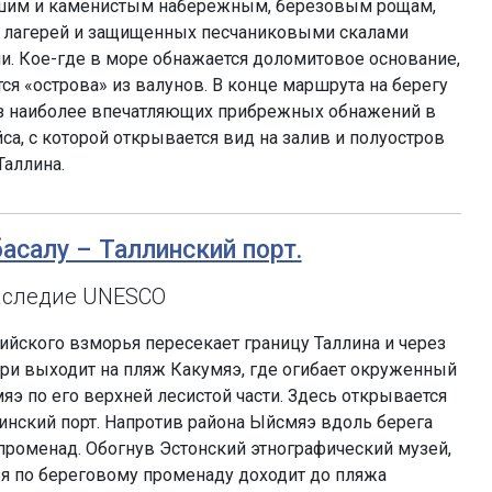
сшим и каменистым набережным, березовым рощам,
 лагерей и защищенных песчаниковыми скалами
. Кое-где в море обнажается доломитовое основание,
ся «острова» из валунов. В конце маршрута на берегу
з наиболее впечатляющих прибрежных обнажений в
а, с которой открывается вид на залив и полуостров
Таллина.
басалу – Таллинский порт.
аследие UNESCO
тийского взморья пересекает границу Таллина и через
ри выходит на пляж Какумяэ, где огибает окруженный
яэ по его верхней лесистой части. Здесь открывается
линский порт. Напротив района Ыйсмяэ вдоль берега
роменад. Обогнув Эстонский этнографический музей,
я по береговому променаду доходит до пляжа