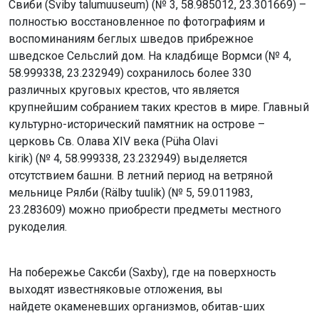
Свиби (Sviby talumuuseum) (№ 3, 58.985012, 23.301669) –
полностью восстановленное по фотографиям и
воспоминаниям беглых шведов прибрежное
шведское Сельслий дом. На кладбище Вормси (№ 4,
58.999338, 23.232949) сохранилось более 330
различных круговых крестов, что является
крупнейшим собранием таких крестов в мире. Главный
культурно-исторический памятник на острове –
церковь Св. Олава XIV века (Püha Olavi
kirik) (№ 4, 58.999338, 23.232949) выделяется
отсутствием башни. В летний период на ветряной
мельнице Рялби (Rälby tuulik) (№ 5, 59.011983,
23.283609) можно приобрести предметы местного
рукоделия.
На побережье Саксби (Saxby), где на поверхность
выходят известняковые отложения, вы
найдете окаменевших организмов, обитав-ших