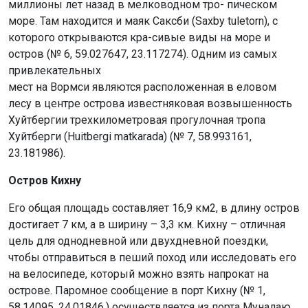
миллионы лет назад в мелководном тро- пическом
море. Там находится и маяк Саксби (Saxby tuletorn), с
которого открываются кра-сивые виды на море и
остров (№ 6, 59.027647, 23.117274). Одним из самых
привлекательных
мест на Вормси являются расположенная в еловом
лесу в центре острова известняковая возвышенность
Хуйтбергии трехкилометровая прогулочная тропа
Хуйтберги (Huitbergi matkarada) (№ 7, 58.993161,
23.181986).
Остров Кихну
Его общая площадь составляет 16,9 км2, в длину остров
достигает 7 км, а в ширину – 3,3 км. Кихну – отличная
цель для однодневной или двухдневной поездки,
чтобы отправиться в пеший поход или исследовать его
на велосипеде, который можно взять напрокат на
острове. Паромное сообщение в порт Кихну (№ 1,
58.14095, 24.01846.) осуществляется из порта Муналаю.