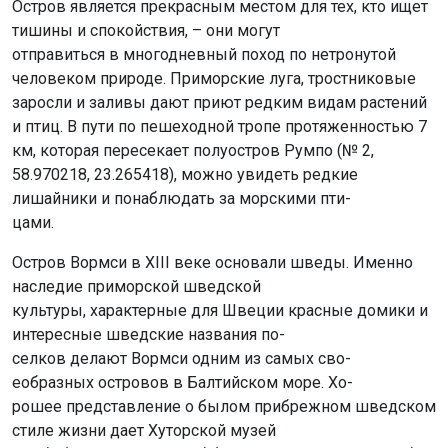
Остров является прекрасным местом для тех, кто ищет
тишины и спокойствия, – они могут
отправиться в многодневный поход по нетронутой
человеком природе. Приморские луга, тростниковые
заросли и заливы дают приют редким видам растений
и птиц. В пути по пешеходной тропе протяженностью 7
км, которая пересекает полуостров Румпо (№ 2,
58.970218, 23.265418), можно увидеть редкие
лишайники и понаблюдать за морскими пти-
цами.
Остров Вормси в XIII веке основали шведы. Именно
наследие приморской шведской
культуры, характерные для Швеции красные домики и
интересные шведские названия по-
селков делают Вормси одним из самых сво-
еобразных островов в Балтийском море. Хо-
рошее представление о былом прибрежном шведском
стиле жизни дает Хуторской музей