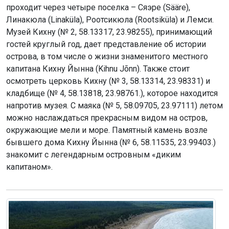
проходит через четыре поселка – Сяэре (Sääre),
Линакюла (Linaküla), Роотсикюла (Rootsiküla) и Лемси.
Музей Кихну (№ 2, 58.13317, 23.98255), принимающий
гостей круглый год, дает представление об истории
острова, в том числе о жизни знаменитого местного
капитана Кихну Йынна (Kihnu Jõnn). Также стоит
осмотреть церковь Кихну (№ 3, 58.13314, 23.98331) и
кладбище (№ 4, 58.13818, 23.98761.), которое находится
напротив музея. С маяка (№ 5, 58.09705, 23.97111) летом
можно наслаждаться прекрасным видом на остров,
окружающие мели и море. Памятный камень возле
бывшего дома Кихну Йынна (№ 6, 58.11535, 23.99403.)
знакомит с легендарным островным «диким
капитаном».