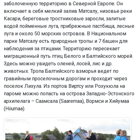
заболоченную территорию в Северной Европе. Он
включает в себя мелкий залив Матсалу, низовье реки
Касари, береговые тростниковые заросли, залитые
водой пойменные луга, прибрежные пастбища, лесные
луга и около 50 морских островов. В Национальном
парке Матсалу есть природные тропы и 7 башен для
наблюдения за птицами. Территорию пересекает
миграционный путь птиц Белого и Балтийского морей.
Здесь можно увидеть оленей, лосей, лис и др.
животных. Тропа Балтийского взморья ведет по
гравийным проселочным дорогам и проходит через
поселок Лихула. Из портов Виртсу или Рохукюла на
пароме можно попасть на острова Западно-Эстонского
архипелага – Саамсала (Saaremaa), Вормси и Хийумаа
(Hiiumaa).