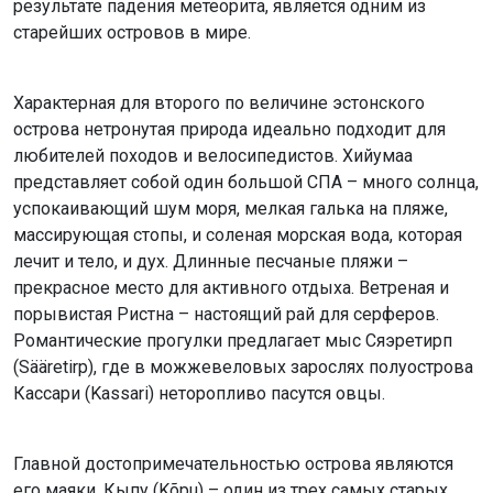
результате падения метеорита, является одним из
старейших островов в мире.
Характерная для второго по величине эстонского
острова нетронутая природа идеально подходит для
любителей походов и велосипедистов. Хийумаа
представляет собой один большой СПА – много солнца,
успокаивающий шум моря, мелкая галька на пляже,
массирующая стопы, и соленая морская вода, которая
лечит и тело, и дух. Длинные песчаные пляжи –
прекрасное место для активного отдыха. Ветреная и
порывистая Ристна – настоящий рай для серферов.
Романтические прогулки предлагает мыс Сяэретирп
(Sääretirp), где в можжевеловых зарослях полуострова
Кассари (Kassari) неторопливо пасутся овцы.
Главной достопримечательностью острова являются
его маяки. Кыпу (Kõpu) – один из трех самых старых