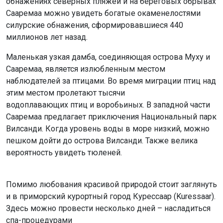
обнажениях северных пляжей и на береговых обрывах
Сааремаа можно увидеть богатые окаменелостями
силурские обнажения, сформировавшиеся 440
миллионов лет назад.
Маленькая узкая дамба, соединяющая острова Муху и
Сааремаа, является излюбленным местом
наблюдателей за птицами. Во время миграции птиц над
этим местом пролетают тысячи
водоплавающих птиц и воробьиных. В западной части
Сааремаа предлагает приключения Национальный парк
Вилсанди. Когда уровень воды в море низкий, можно
пешком дойти до острова Вилсанди. Также велика
вероятность увидеть тюленей.
Помимо любования красивой природой стоит заглянуть
и в приморский курортный город Курессаар (Kuressaar).
Здесь можно провести несколько дней – насладиться
спа-процедурами