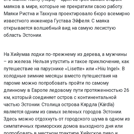
маяков в мире, которые не прекратили свою работу.
Маяки Ристна и Тахкуна проектировало бюро всемирно
известного инженера Густава Эйфеля. С маяка
открывается волшебный вид на самую лесистую
область Эстонии.
На Хийумаа лодки по-прежнему из дерева, а мужчины
– из железа. Нельзя упустить и такое приключение, как
путешествие на паруснике «Lisette» или «Hiiu Ingel». В
холодные зимние месяцы вместо путешествия на
пароме можно попробовать пройти по самому
длинному в Европе ледовому пути протяженностью 26
км, который соединяет остров с континентальной
частью Эстонии. Столица острова Кярдла (Kärdla)
является одним из самых зеленых городов Эстонии.
Здесь можно отдохнуть от городского шума в одном из
симпатичных приморских домов выходного дня или
попробовать в местном трактире Хийуское пиво и