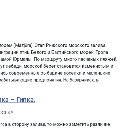
рем (Mazjūra). Этап Рижского морского залива
миграции птиц Белого и Балтийского морей. Тропа
 самой Юрмалы. По маршруту много песчаных пляжей,
вут лебеди, морской берег становится каменистым и
лись современные рыбацкие поселки и маленькие
абатывающие предприятия. На базарчиках, в
лка – Гипка.
рега»
гса в сторону залива, то можно заметить различие