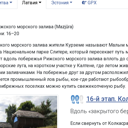
итва
Латвия
Эстония
GPX
ского морского залива (Mazjūra)
ни: 16–20
ого морского залива жители Курземе называют Малым мо
 в Национальном парке Слитере, который пересекает путь 
т вдоль побережья Рижского морского залива вплоть до
рские луга, на коротком участке у Калтене, где летом жи
 заливчиками. На побережье друг за другом расположи
дется промышленный лов рыбы, кое-где работают рыбообр
прибрежных поселках можно купить свежекопченую рыбу.
16-й этап. Ко
Вдоль «закрытого бе
Если свернуть от Колкасра