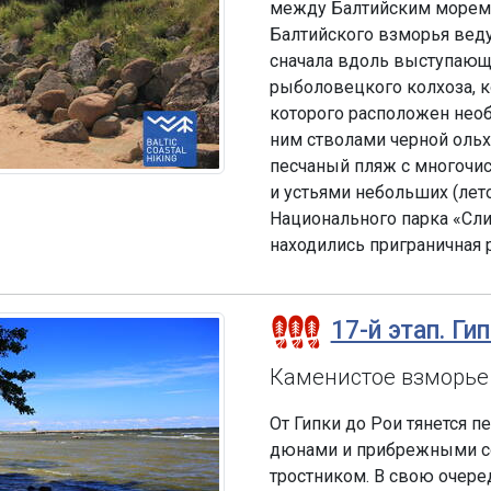
между Балтийским морем 
Балтийского взморья веду
сначала вдоль выступающ
рыболовецкого колхоза, к
которого расположен нео
ним стволами черной ольхи
песчаный пляж с многочи
и устьями небольших (лет
Национального парка «Сл
находились приграничная 
17-й этап. Ги
Каменистое взморье
От Гипки до Рои тянется 
дюнами и прибрежными со
тростником. В свою очере