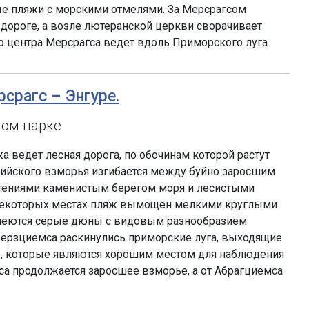
ые пляжи с морскими отмелями. За Мерсрагсом
дороге, а возле лютеранской церкви сворачивает
го центра Мерсрагса ведет вдоль Приморского луга.
рсрагс – Энгуре.
ном парке
а ведет лесная дорога, по обочинам которой растут
тийского взморья изгибается между буйно заросшим
стениями каменистым берегом моря и лесистыми
некоторых местах пляж вымощен мелкими круглыми
неются серые дюны с видовым разнообразием
 Берзциемса раскинулись приморские луга, выходящие
е, которые являются хорошим местом для наблюдения
са продолжается заросшее взморье, а от Абрагциемса