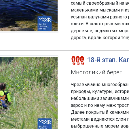
самый своеобразный на в
маленькими мысками и из
усыпан валунами разного 
ольхи. В некоторых места
деревьев, подмытых море
дорога, вдоль которой тя
18-й этап. Ка
Многоликий берег
Чрезвычайно многообразн
природы, культуры, истор
небольшими заливчиками 
зарос и по нему меж трост
Далее покрытый камнями 
местами виднеются слои г
выброшенные морем водоро