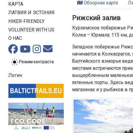
Обзорная карта
Л
КАРТА
ЛАТВИЯ И ЭСТОНИЯ
Рижский залив
HIKER-FRIENDLY
Курземское побережье Риж
VOLUNTEER WITH US
Колка – Юрмала: 115 км, д
О НАС
Западное побережье Рижск
начинается в Колкасрагсе,
Балтийского взморья веде
Режим контраста
местами встречаются примо
выщербленным маленькими
Логин
яхтенные порты. Здесь ве
магазинах и у рыбаков в 