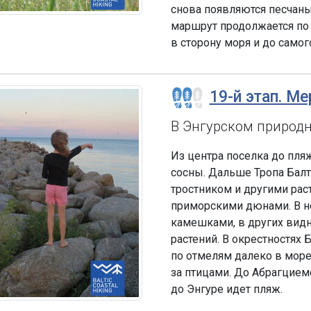
снова появляются песчан
маршрут продолжается по 
в сторону моря и до само
19-й этап. Ме
В Энгурском природ
Из центра поселка до пляж
сосны. Дальше Тропа Бал
тростником и другими ра
приморскими дюнами. В 
камешками, в других вид
растений. В окрестностях
по отмелям далеко в мор
за птицами. До Абрагцием
до Энгуре идет пляж.