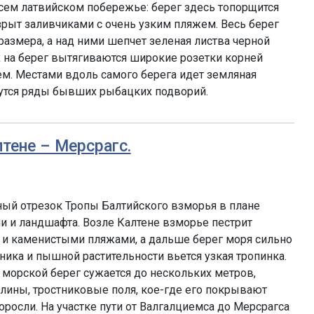
сем латвийском побережье: берег здесь топорщится
рыт заливчиками с очень узким пляжем. Весь берег
размера, а над ними шепчет зеленая листва черной
х на берег вытягиваются широкие розетки корней
м. Местами вдоль самого берега идет земляная
нутся ряды бывших рыбацких подворий.
лтене – Мерсрагс.
ый отрезок Тропы Балтийского взморья в плане
ии и ландшафта. Возле Калтене взморье пестрит
и каменистыми пляжами, а дальше берег моря сильно
ника и пышной растительности вьется узкая тропинка.
морской берег сужается до нескольких метров,
лины, тростниковые поля, кое-где его покрывают
сли. На участке пути от Валгалциемса до Мерсрагса