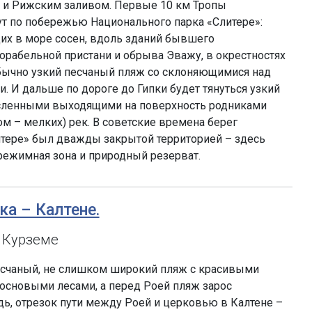
и Рижским заливом. Первые 10 км Тропы
т по побережью Национального парка «Слитере»:
их в море сосен, вдоль зданий бывшего
орабельной пристани и обрыва Эважу, в окрестностях
бычно узкий песчаный пляж со склоняющимися над
. И дальше по дороге до Гипки будет тянуться узкий
сленными выходящими на поверхность родниками
ом – мелких) рек. В советские времена берег
итере» был дважды закрытой территорией – здесь
режимная зона и природный резерват.
пка – Калтене.
 Курземе
песчаный, не слишком широкий пляж с красивыми
сновыми лесами, а перед Роей пляж зарос
дь, отрезок пути между Роей и церковью в Калтене –