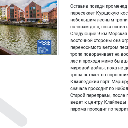
Оставив позади променад
пересекает Куршскую косу
небольшим лесным тропин
склонам дюн, пока снова 
Следующие 9 км Морская 
восточной стороны она ог
переносимого ветром песк
тропа поворачивает на во
лес и проходя мимо бывш
мировой войны, пока не д
тропа петляет по поросши
Клайпедский порт. Маршр
сначала проходит по небо
Старой переправы, после 
ведет к центру Клайпеды 
парома проходит по терри