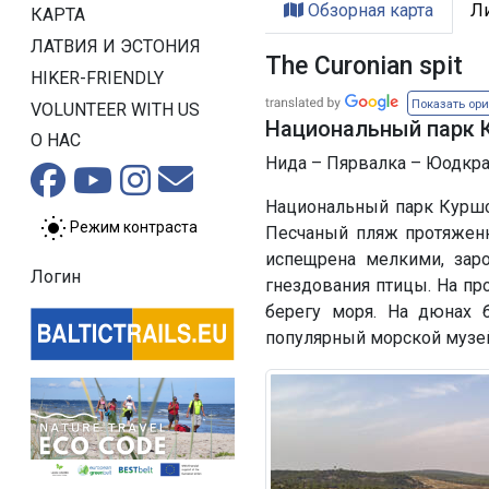
Обзорная карта
Л
КАРТА
ЛАТВИЯ И ЭСТОНИЯ
The Curonian spit
HIKER-FRIENDLY
Показать ор
VOLUNTEER WITH US
Национальный парк 
О НАС
Нида – Пярвалка – Юодкран
Национальный парк Куршс
Режим контраста
Песчаный пляж протяженн
испещрена мелкими, зар
Логин
гнездования птицы. На пр
берегу моря. На дюнах 
популярный морской музе