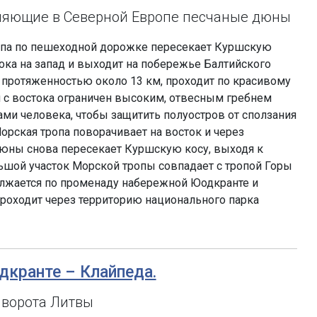
ляющие в Северной Европе песчаные дюны
опа по пешеходной дорожке пересекает Куршскую
тока на запад и выходит на побережье Балтийского
 протяженностью около 13 км, проходит по красивому
 с востока ограничен высоким, отвесным гребнем
ми человека, чтобы защитить полуостров от сползания
орская тропа поворачивает на восток и через
юны снова пересекает Куршскую косу, выходя к
шой участок Морской тропы совпадает с тропой Горы
олжается по променаду набережной Юодкранте и
 проходит через территорию национального парка
одкранте – Клайпеда.
 ворота Литвы