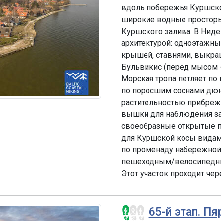
вдоль побережья Куршског
широкие водные просторы 
Куршского залива. В Нид
архитектурой: одноэтажн
крышей, ставнями, выкра
Бульвикис (перед мысом -
Морская тропа петляет п
по поросшим соснами дюн
растительностью прибрежн
вышки для наблюдения за
своеобразные открытые п
для Куршской косы видами
по променаду набережной.
пешеходным/велосипедным
Этот участок проходит че
65-й этап. П