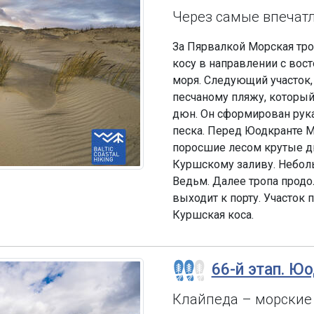
Через самые впечат
За Пярвалкой Морская тр
косу в направлении с вос
моря. Следующий участок,
песчаному пляжу, который
дюн. Он сформирован рука
песка. Перед Юодкранте М
поросшие лесом крутые д
Куршскому заливу. Неболь
Ведьм. Далее тропа прод
выходит к порту. Участок
Куршская коса.
66-й этап. Ю
Клайпеда – морские