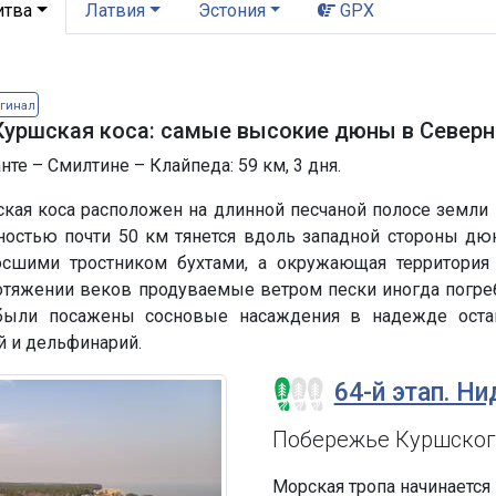
итва
Латвия
Эстония
GPX
игинал
Куршская коса: самые высокие дюны в Северн
те – Смилтине – Клайпеда: 59 км, 3 дня.
кая коса расположен на длинной песчаной полосе земли 
остью почти 50 км тянется вдоль западной стороны дю
осшими тростником бухтами, а окружающая территория
отяжении веков продуваемые ветром пески иногда погре
были посажены сосновые насаждения в надежде остан
й и дельфинарий.
64-й этап. Ни
Побережье Куршског
Морская тропа начинается 