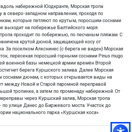
 вдоль набережной Юодкранте, Морская тропа
 в северо-западном направлении, проходя по
кам, которые петляют по крутым, поросшим соснами
не выходит на побережье Балтийского моря.
тропа проходит по побережью, по песчаным пляжам. С
раничена крутой дюной, защищающей косу от
а. За поселком Алкснинес (с берега не виден) Морская
сток, пересекая поросший горными соснами Pinus mugo
ей военной базы немецкой армии времён Второй
остигнет берега Куршского залива. Далее Морская
м соснами дюнам, с которых открывается виды на
ут между Новой и Старой паромной переправой
льшой тропинке, а затем по променаду набережной. От
переправы через Куршский залив, Морская тропа
- по улице Данес до Биржевого моста. Участок до
тории национального парка «Куршская коса».