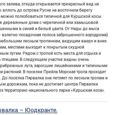
о залива, откуда открывается прекрасный вид на
вплоть до острова Русне на восточном берегу
е можно полюбоваться типичной для Куршской косы
ые деревянные дома с черепичной или камышовой
шенными в синий и белый цвета. От Ниды до мыса
 взлетно-посадочная полоса заброшенного аэродрома)
о небольшим лесным тропинкам, ведущим вверх и вниз
ам, местами выходит к покрытым скудной
ым лугам. Рядом с тропой есть места для отдыха и
 птицами. В следующем участке видны очень
рибрежные луга, заросшие лишайниками и типичными
 растений. В поселке Прейла Морская тропа проходит
 До посёлка Пярвалка она петляет по лесным тропам и
 дорожкам, пока не достигает центра Пярвалки.
рез территорию национального парка «Куршская коса».
ярвалка – Юодкранте.