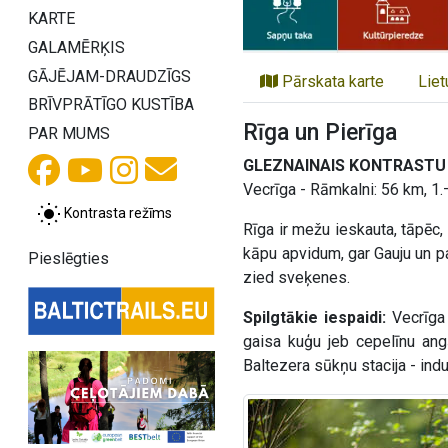
KARTE
GALAMĒRĶIS
GĀJĒJAM-DRAUDZĪGS
Pārskata karte
Liet
BRĪVPRĀTĪGO KUSTĪBA
Rīga un Pierīga
PAR MUMS
GLEZNAINAIS KONTRASTU 
Vecrīga - Rāmkalni: 56 km, 1.
Kontrasta režīms
Rīga ir mežu ieskauta, tāpēc,
kāpu apvidum, gar Gauju un p
Pieslēgties
zied sveķenes.
Spilgtākie iespaidi:
Vecrīga
gaisa kuģu jeb cepelīnu ang
Baltezera sūkņu stacija - ind