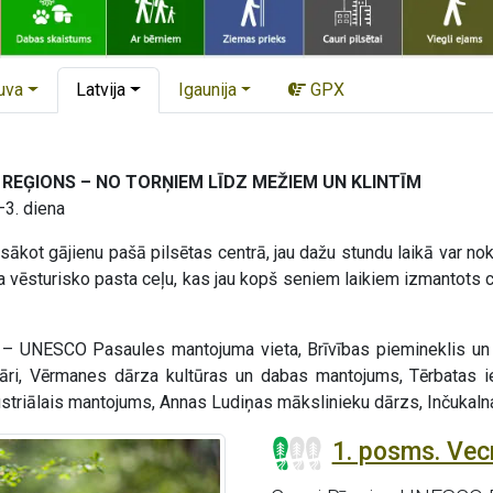
uva
Latvija
Igaunija
GPX
REĢIONS – NO TORŅIEM LĪDZ MEŽIEM UN KLINTĪM
–3. diena
 sākot gājienu pašā pilsētas centrā, jau dažu stundu laikā var n
a vēsturisko pasta ceļu, kas jau kopš seniem laikiem izmantot
 – UNESCO Pasaules mantojuma vieta, Brīvības piemineklis un L
āri, Vērmanes dārza kultūras un dabas mantojums, Tērbatas iel
ustriālais mantojums, Annas Ludiņas mākslinieku dārzs, Inčukaln
1. posms. Vecr