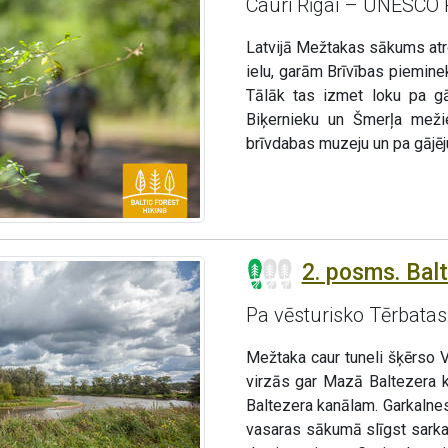
Cauri Rīgai – UNESCO 
Latvijā Mežtakas sākums atr
ielu, garām Brīvības piemine
Tālāk tas izmet loku pa gāj
Biķernieku un Šmerļa mežie
brīvdabas muzeju un pa gājēj
2. posms. Bal
Pa vēsturisko Tērbata
Mežtaka caur tuneli šķērso V
virzās gar Mazā Baltezera 
Baltezera kanālam. Garkaln
vasaras sākumā slīgst sarka