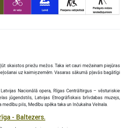
okļūt skaistos priežu mežos. Taka iet cauri mežainam piejūras
s ceļošanai uz kaimiņzemēm. Vasaras sākumā pļavās bagātīgi
atvijas Nacionālā opera, Rīgas Centrāltirgus – vēsturiskie
as jūgendstils, Latvijas Etnogrāfiskais brīvdabas muzejs,
a medību pils, Medību spēka taka un Inčukalna Velnala.
īga - Baltezers.