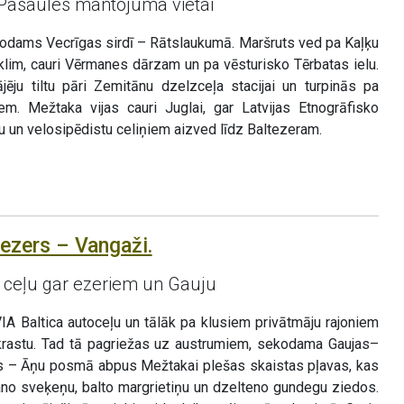
Pasaules mantojuma vietai
odams Vecrīgas sirdī – Rātslaukumā. Maršruts ved pa Kaļķu
klim, cauri Vērmanes dārzam un pa vēsturisko Tērbatas ielu.
ēju tiltu pāri Zemitānu dzelzceļa stacijai un turpinās pa
m. Mežtaka vijas cauri Juglai, gar Latvijas Etnogrāfisko
u un velosipēdistu celiņiem aizved līdz Baltezeram.
tezers – Vangaži.
s ceļu gar ezeriem un Gauju
IA Baltica autoceļu un tālāk pa klusiem privātmāju rajoniem
krastu. Tad tā pagriežas uz austrumiem, sekodama Gaujas–
es – Āņu posmā abpus Mežtakai plešas skaistas pļavas, kas
no sveķeņu, balto margrietiņu un dzelteno gundegu ziedos.