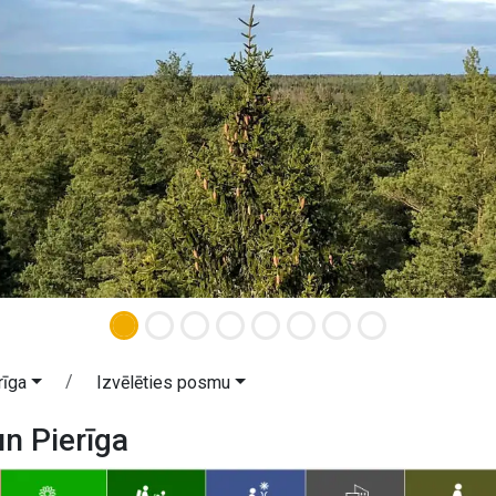
rīga
Izvēlēties posmu
un Pierīga