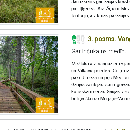
Jau izsenis gar Gaujas krastie
pie Iļķenes. Aiz Āņiem Mež
teritoriju, aiz kuras pa Gauja
3. posms. Van
Gar Inčukalna medību p
Mežtaka aiz Vangažiem vija
un Vilkaču priedes. Ceļā uz
pazūd mežā un pēc Medību p
Gaujas senlejas sānu gravas 
ko ieskauj senas Gaujas vec
brītiņa šķērso Murjāņi–Valmi