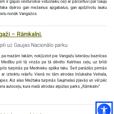
m ir gājuši vēsturiskie viduslaiku ceļi ar pārceltuvi pār Gauju
taka šķērso gan mežainus apgabalus, gan apdzīvotu lauku
s ielu nonāk Vangažos.
gaži – Rāmkalni.
ili uz Gaujas Nacionālo parku
s pa mazām takām, nokļūstot pie Vangažu luterāņu baznīcas
 Medību pili tā virzās pa tā dēvēto Katrīnas ceļu, uz brīdi
ils turpinās pa Mednieku spēka taku. Šeit parādās pirmās
ar izteiktu reljefu. Vienā no tām atrodas Inčukalna Velnala,
upes. Aiz alas Mežtaka turpinās Gaujmalas pļavās un vēl pēc
era autoceļu, kura malā atrodas atpūtas parks „Rāmkalni”.