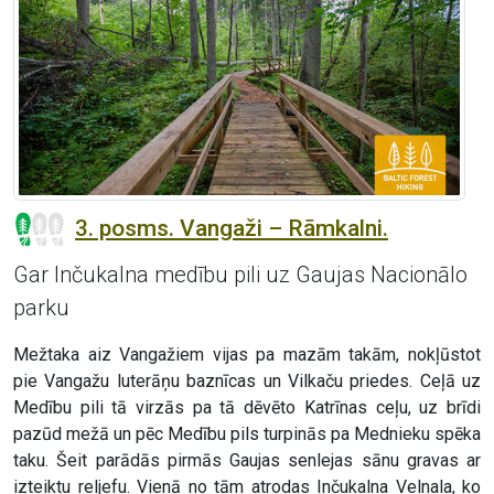
3. posms. Vangaži – Rāmkalni.
Gar Inčukalna medību pili uz Gaujas Nacionālo
parku
Mežtaka aiz Vangažiem vijas pa mazām takām, nokļūstot
pie Vangažu luterāņu baznīcas un Vilkaču priedes. Ceļā uz
Medību pili tā virzās pa tā dēvēto Katrīnas ceļu, uz brīdi
pazūd mežā un pēc Medību pils turpinās pa Mednieku spēka
taku. Šeit parādās pirmās Gaujas senlejas sānu gravas ar
izteiktu reljefu. Vienā no tām atrodas Inčukalna Velnala, ko