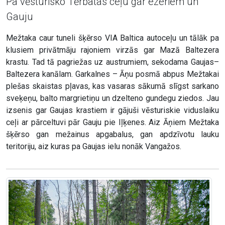
Pa vēsturisko Tērbatas ceļu gar ezeriem un
Gauju
Mežtaka caur tuneli šķērso VIA Baltica autoceļu un tālāk pa
klusiem privātmāju rajoniem virzās gar Mazā Baltezera
krastu. Tad tā pagriežas uz austrumiem, sekodama Gaujas–
Baltezera kanālam. Garkalnes – Āņu posmā abpus Mežtakai
plešas skaistas pļavas, kas vasaras sākumā slīgst sarkano
sveķeņu, balto margrietiņu un dzelteno gundegu ziedos. Jau
izsenis gar Gaujas krastiem ir gājuši vēsturiskie viduslaiku
ceļi ar pārceltuvi pār Gauju pie Iļķenes. Aiz Āņiem Mežtaka
šķērso gan mežainus apgabalus, gan apdzīvotu lauku
teritoriju, aiz kuras pa Gaujas ielu nonāk Vangažos.