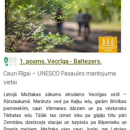
1. posms. Vecrīga - Baltezers.
Cauri Rīgai – UNESCO Pasaules mantojuma
vietai
Latvijā Mežtakas sākums atrodams Vecrīgas sirdī –
Rātslaukumā. Maršruts ved pa Kaļķu ielu, garām Brīvības
piemineklim, cauri Vērmanes dārzam un pa vēsturisko
Tērbatas ielu. Tālāk tas izmet loku pa gājēju tiltu pāri
Zemitānu dzelzceļa stacijai un turpinās pa Biķernieku un
Šmerļa mežiem. Mežtaka vijas cauri Juglai, gar Latvijas