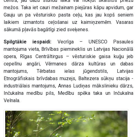
centrā, jau dažu stundu laikā var nokļūt skaistos priežu
mežos. Taka iet cauri mežainam piejūras kāpu apvidum, gar
Gauju un pa vēsturisko pasta ceļu, kas jau kopš seniem
laikiem izmantots ceļošanai uz kaimiņzemēm. Vasaras
sākumā pļavās bagātīgi zied sveķenes.
Spilgtākie iespaidi:
Vecrīga – UNESCO Pasaules
mantojuma vieta, Brīvības piemineklis un Latvijas Nacionālā
opera, Rīgas Centrāltirgus – vēsturiskie gaisa kuģu jeb
cepelīnu angāri, Vērmanes dārza kultūras un dabas
mantojums, Tērbatas ielas jūgendstils, Latvijas
Etnogrāfiskais brīvdabas muzejs, Baltezera sūkņu stacija -
industriālais mantojums, Annas Ludiņas mākslinieku dārzs,
Inčukalna medību pils, Medību spēka taka un Inčukalna
Velnala.