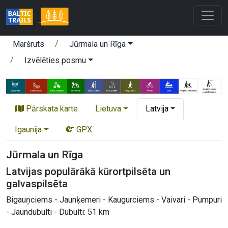
Maršruts
Jūrmala un Rīga
Izvēlēties posmu
Pārskata karte
Lietuva
Latvija
Igaunija
GPX
Jūrmala un Rīga
Latvijas populārākā kūrortpilsēta un
galvaspilsēta
Bigauņciems - Jaunķemeri - Kaugurciems - Vaivari - Pumpuri
- Jaundubulti - Dubulti: 51 km