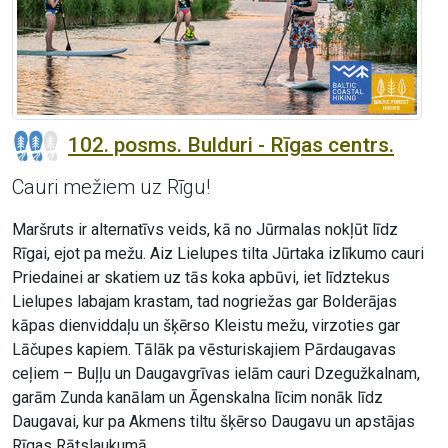
102. posms. Bulduri - Rīgas centrs.
Cauri mežiem uz Rīgu!
Maršruts ir alternatīvs veids, kā no Jūrmalas nokļūt līdz
Rīgai, ejot pa mežu. Aiz Lielupes tilta Jūrtaka izlīkumo cauri
Priedainei ar skatiem uz tās koka apbūvi, iet līdztekus
Lielupes labajam krastam, tad nogriežas gar Bolderājas
kāpas dienviddaļu un šķērso Kleistu mežu, virzoties gar
Lāčupes kapiem. Tālāk pa vēsturiskajiem Pārdaugavas
ceļiem – Buļļu un Daugavgrīvas ielām cauri Dzegužkalnam,
garām Zunda kanālam un Āgenskalna līcim nonāk līdz
Daugavai, kur pa Akmens tiltu šķērso Daugavu un apstājas
Rīgas Rātslaukumā.