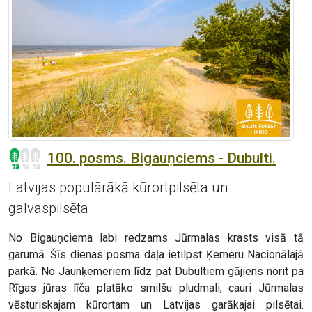
100. posms. Bigauņciems - Dubulti.
Latvijas populārākā kūrortpilsēta un
galvaspilsēta
No Bigauņciema labi redzams Jūrmalas krasts visā tā
garumā. Šīs dienas posma daļa ietilpst Ķemeru Nacionālajā
parkā. No Jaunķemeriem līdz pat Dubultiem gājiens norit pa
Rīgas jūras līča platāko smilšu pludmali, cauri Jūrmalas
vēsturiskajam kūrortam un Latvijas garākajai pilsētai.