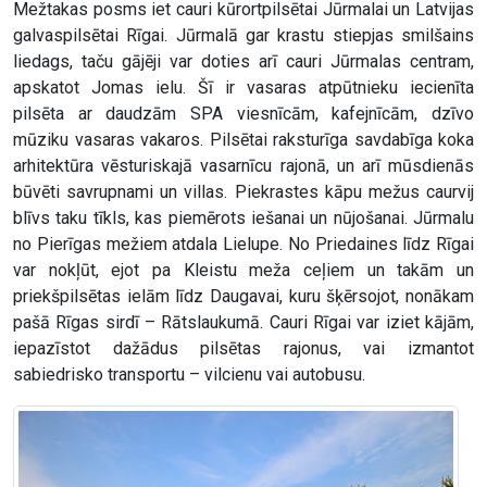
Mežtakas posms iet cauri kūrortpilsētai Jūrmalai un Latvijas
galvaspilsētai Rīgai. Jūrmalā gar krastu stiepjas smilšains
liedags, taču gājēji var doties arī cauri Jūrmalas centram,
apskatot Jomas ielu. Šī ir vasaras atpūtnieku iecienīta
pilsēta ar daudzām SPA viesnīcām, kafejnīcām, dzīvo
mūziku vasaras vakaros. Pilsētai raksturīga savdabīga koka
arhitektūra vēsturiskajā vasarnīcu rajonā, un arī mūsdienās
būvēti savrupnami un villas. Piekrastes kāpu mežus caurvij
blīvs taku tīkls, kas piemērots iešanai un nūjošanai. Jūrmalu
no Pierīgas mežiem atdala Lielupe. No Priedaines līdz Rīgai
var nokļūt, ejot pa Kleistu meža ceļiem un takām un
priekšpilsētas ielām līdz Daugavai, kuru šķērsojot, nonākam
pašā Rīgas sirdī – Rātslaukumā. Cauri Rīgai var iziet kājām,
iepazīstot dažādus pilsētas rajonus, vai izmantot
sabiedrisko transportu – vilcienu vai autobusu.