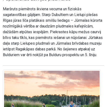
Maršruts piemērots ikviena vecuma un fiziskās
sagatavotības gājējam. Starp Dubultiem un Lielupi plešas
Rīgas jūras līča platākais smilšu liedags – Jūrmalas kūrorta
nozīmīgākā vērtība ar daudzām pludmales kafejnīcām,
dažādām atpūtas iespējām. Piekrastes kāpu mežus caurvij
blīvs taku tīkls, kas piemērots iešanai un nūjošanai. Jūrtakas
daļa starp Lielupes pludmali un Jūrmalas brīvdabas muzeju
ietilpst Ragakāpas dabas parkā. No šejienes atpakaļ uz
Bulduriem var ērti nokļūt pa Bulduru prospektu un 5. līniju.