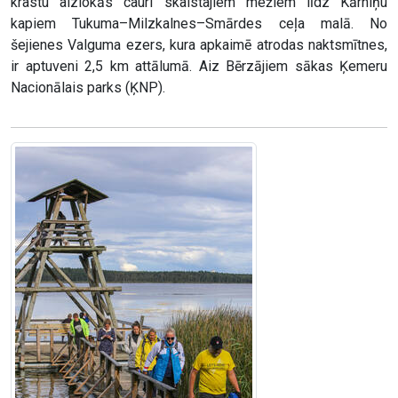
krastu aizlokās cauri skaistajiem mežiem līdz Kārniņu
kapiem Tukuma–Milzkalnes–Smārdes ceļa malā. No
šejienes Valguma ezers, kura apkaimē atrodas naktsmītnes,
ir aptuveni 2,5 km attālumā. Aiz Bērzājiem sākas Ķemeru
Nacionālais parks (ĶNP).