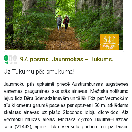
97. posms. Jaunmokas – Tukums.
Uz Tukumu pēc smukuma!
Jaunmoku pils apkaimē priecē Austrumkursas augstienes
Vanemas pauguraines skaistās ainavas. Mežtaka nolīkumo
lejup līdz Bēru ūdensdzirnavām un tālāk līdz pat Vecmokām
trīs kilometru garumā paceļas par aptuveni 50 m, atklādama
skaistas ainavas uz plašo Slocenes ieleju dienvidos. Aiz
Vecmoku muižas alejas Mežtaka šķērso Tukuma–Lazdas
ceļu (V1442), apmet loku viensētu pudurim un pa taisnu