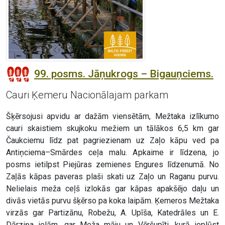
99. posms. Jāņukrogs – Bigauņciems.
Cauri Ķemeru Nacionālajam parkam
Šķērsojusi apvidu ar dažām viensētām, Mežtaka izlīkumo
cauri skaistiem skujkoku mežiem un tālākos 6,5 km gar
Čaukciemu līdz pat pagriezienam uz Zaļo kāpu ved pa
Antiņciema–Smārdes ceļa malu. Apkaime ir līdzena, jo
posms ietilpst Piejūras zemienes Engures līdzenumā. No
Zaļās kāpas paveras plaši skati uz Zaļo un Raganu purvu.
Nelielais meža ceļš izlokās gar kāpas apakšējo daļu un
divās vietās purvu šķērso pa koka laipām. Ķemeros Mežtaka
virzās gar Partizānu, Robežu, A. Upīša, Katedrāles un E.
Dārziņa ielām, gar Meža māju un Vēršupīti, kurā ieplūst