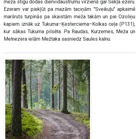
meža stigu dodas dienvidaustrumu virzienā gar Sekļa ezeru.
Ezeram var piekļūt pa mazām taciņām. "Sveikuļu" apkaimē
maršruts turpinās pa skaistām meža takām un pie Ozoliņu
kapiem iznāk uz Tukuma–Ķesterciema–Kolkas ceļa (P131),
kur sākas Tukuma pilsēta. Pa Raudas, Kurzemes, Meža un
Melnezera ielām Mežtaka sasniedz Saules kalnu.