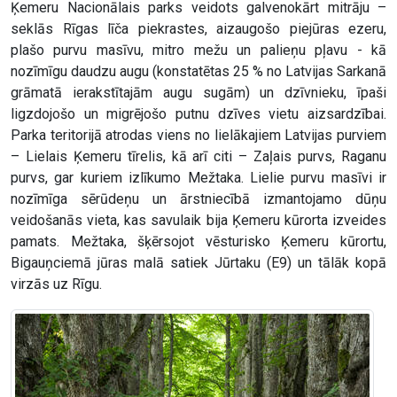
Ķemeru Nacionālais parks veidots galvenokārt mitrāju –
seklās Rīgas līča piekrastes, aizaugošo piejūras ezeru,
plašo purvu masīvu, mitro mežu un palieņu pļavu - kā
nozīmīgu daudzu augu (konstatētas 25 % no Latvijas Sarkanā
grāmatā ierakstītajām augu sugām) un dzīvnieku, īpaši
ligzdojošo un migrējošo putnu dzīves vietu aizsardzībai.
Parka teritorijā atrodas viens no lielākajiem Latvijas purviem
– Lielais Ķemeru tīrelis, kā arī citi – Zaļais purvs, Raganu
purvs, gar kuriem izlīkumo Mežtaka. Lielie purvu masīvi ir
nozīmīga sērūdeņu un ārstniecībā izmantojamo dūņu
veidošanās vieta, kas savulaik bija Ķemeru kūrorta izveides
pamats. Mežtaka, šķērsojot vēsturisko Ķemeru kūrortu,
Bigauņciemā jūras malā satiek Jūrtaku (E9) un tālāk kopā
virzās uz Rīgu.