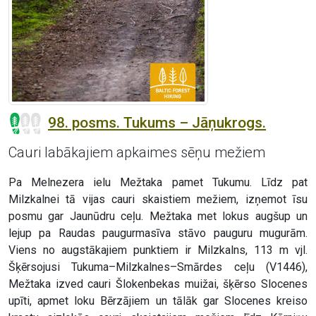
98. posms. Tukums – Jāņukrogs.
Cauri labākajiem apkaimes sēņu mežiem
Pa Melnezera ielu Mežtaka pamet Tukumu. Līdz pat
Milzkalnei tā vijas cauri skaistiem mežiem, izņemot īsu
posmu gar Jaunūdru ceļu. Mežtaka met lokus augšup un
lejup pa Raudas paugurmasīva stāvo pauguru mugurām.
Viens no augstākajiem punktiem ir Milzkalns, 113 m vjl.
Šķērsojusi Tukuma–Milzkalnes–Smārdes ceļu (V1446),
Mežtaka izved cauri Šlokenbekas muižai, šķērso Slocenes
upīti, apmet loku Bērzājiem un tālāk gar Slocenes kreiso