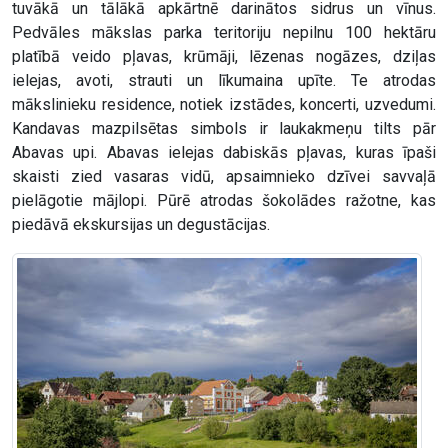
tuvākā un tālākā apkārtnē darinātos sidrus un vīnus.
Pedvāles mākslas parka teritoriju nepilnu 100 hektāru
platībā veido pļavas, krūmāji, lēzenas nogāzes, dziļas
ielejas, avoti, strauti un līkumaina upīte. Te atrodas
mākslinieku residence, notiek izstādes, koncerti, uzvedumi.
Kandavas mazpilsētas simbols ir laukakmeņu tilts pār
Abavas upi. Abavas ielejas dabiskās pļavas, kuras īpaši
skaisti zied vasaras vidū, apsaimnieko dzīvei savvaļā
pielāgotie mājlopi. Pūrē atrodas šokolādes ražotne, kas
piedāvā ekskursijas un degustācijas.