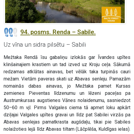
94. posms. Renda – Sabile.
Uz vīna un sidra pilsētu – Sabili
Mežtaka Rendā īsu gabaliņu izlokās gar Īvandes upītes
klinšainajiem krastiem un tad izved uz Kroju ceļa. Sākumā
redzamas atklātas ainavas, bet vēlāk taka turpinās cauri
mežam. Vietām paveras skati uz Abavas senleju. Pamazām
nomainās dabas ainavas, jo Mežtaka pamet Kursas
zemienes Pieventas līdzenumu un lēzeni paceļas pa
Austrumkursas augstienes Vānes nolaidenumu, sasniedzot
50–60 m vjl. Pirms Valgales ciema tā apmet loku apkārt
dziļajai Valgales upītes gravai un līdz pat Sabilei virzās pa
Abavas senlejas pamatkrasta augšdaļu, tikai pie Sabiles
nolaižoties lejā līdz Abavas tiltam (Lāčplēša, Kuldīgas ielas).