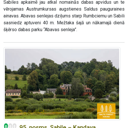
Sabiles apkaimē jau atkal nomainās dabas apvidus un te
vērojamas Austrumkursas augstienes Saldus pauguraines
ainavas. Abavas senlejas dziļums starp Rumbciemu un Sabili
sasniedz aptuveni 40 m. Mežtaka šajā un nākamajā dienā
šķērso dabas parku “Abavas senleja”.
95. posms. Sabile – Kandava.