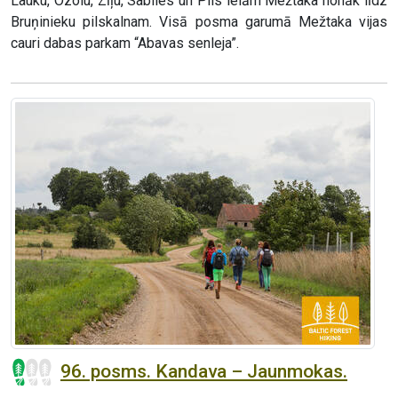
Lauku, Ozolu, Zīļu, Sabiles un Pils ielām Mežtaka nonāk līdz
Bruņinieku pilskalnam. Visā posma garumā Mežtaka vijas
cauri dabas parkam “Abavas senleja”.
96. posms. Kandava – Jaunmokas.