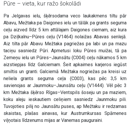
Pūre – vieta, kur ražo šokolādi
Pa Jelgavas ielu, šķērsodama veco laukakmens tiltu pār
Abavu, Mežtaka pa Daigones ielu un tālāk pa grants seguma
ceļu aizved līdz 5 km attālajam Daigones ciemam, aiz kura
pa Dziļkalnu–Pūres ceļu (V1464) nolaižas Abavas senlejā.
Aiz tilta pār Abavu Mežtaka pagriežas pa labi un pa mazu
taciņu sasniedz Pūri. Apmetusi loku Pūres muižai, tā pa
Zemeņu ielu un Pūres–Jaunsātu (C004) ceļu nākamos 5 km
aizstiepjas līdz Galciemam. Šeit apkaimes karjeros iegūst
smiltis un granti. Galciemā Mežtaka nogriežas pa kreisi uz
neliela grants seguma ceļa (C003), kas pēc 3,5 km
savienojas ar Jaunmoku–Jaunsātu ceļu (V1444). Vēl pēc 3
km Mežtaka šķērso Rīgas–Ventspils šoseju un pa maziem,
koku aleju ieskautiem celiņiem sasniedz Jaunmoku pili.
Tuvojoties pilij no Jaunsātu puses, ap Mežtaku ir redzamas
skaistas, plašas ainavas, kur Austrumkursas Spārnenes
viļņotais līdzenums mijas ar Vanemas pauguraini.