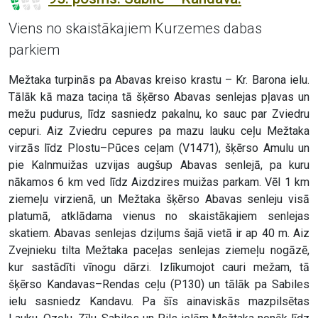
Viens no skaistākajiem Kurzemes dabas
parkiem
Mežtaka turpinās pa Abavas kreiso krastu – Kr. Barona ielu.
Tālāk kā maza taciņa tā šķērso Abavas senlejas pļavas un
mežu pudurus, līdz sasniedz pakalnu, ko sauc par Zviedru
cepuri. Aiz Zviedru cepures pa mazu lauku ceļu Mežtaka
virzās līdz Plostu–Pūces ceļam (V1471), šķērso Amulu un
pie Kalnmuižas uzvijas augšup Abavas senlejā, pa kuru
nākamos 6 km ved līdz Aizdzires muižas parkam. Vēl 1 km
ziemeļu virzienā, un Mežtaka šķērso Abavas senleju visā
platumā, atklādama vienus no skaistākajiem senlejas
skatiem. Abavas senlejas dziļums šajā vietā ir ap 40 m. Aiz
Zvejnieku tilta Mežtaka paceļas senlejas ziemeļu nogāzē,
kur sastādīti vīnogu dārzi. Izlīkumojot cauri mežam, tā
šķērso Kandavas–Rendas ceļu (P130) un tālāk pa Sabiles
ielu sasniedz Kandavu. Pa šīs ainaviskās mazpilsētas