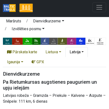
Maršruts
Dienvidkurzeme
Izvēlēties posmu
Pārskata karte
Lietuva
Latvija
Igaunija
GPX
Dienvidkurzeme
Pa Rietumkursas augstienes pauguriem un
upju ielejām
Latvijas robeža – Gramzda – Priekule – Kalvene – Aizpute –
Snēpele: 111 km, 6 dienas