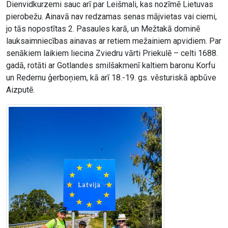
Dienvidkurzemi sauc arī par Leišmali, kas nozīmē Lietuvas
pierobežu. Ainavā nav redzamas senas mājvietas vai ciemi,
jo tās nopostītas 2. Pasaules karā, un Mežtakā dominē
lauksaimniecības ainavas ar retiem mežainiem apvidiem. Par
senākiem laikiem liecina Zviedru vārti Priekulē – celti 1688.
gadā, rotāti ar Gotlandes smilšakmenī kaltiem baronu Korfu
un Redernu ģerboņiem, kā arī 18.-19. gs. vēsturiskā apbūve
Aizputē.