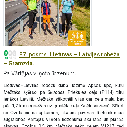
87. posms. Lietuvas – Latvijas robeža
– Gramzda.
Pa Vārtājas viļņoto līdzenumu
Lietuvas–Latvijas robežu dabā iezīmē Apšes upe, kuru
Mežtaka šķērso, pa
Skuodas
–Priekules ceļa (P114) tiltu
ienākot Latvijā. Mežtaka sākotnēji vijas gar ceļa malu, bet
pēc 1,7 km nogriežas uz grantēta ceļa Kalētu virzienā. Sākot
no Ozolu ciema apkaimes, skatam paveras Rietumkursas
augstienes Vārtājas viļņotā līdzenuma skaistās un plašās
ainavas. Ozolos 0,5 km Mežtaka seko ceļam V1217, tad