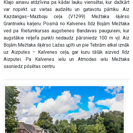
Klajo ainavu atdzīvina pa kādai lauku viensētai, kur dažkārt
var nopirkt uz vietas audzētu un gatavotu pārtiku. Aiz
Kazdangas–Mazboju ceļa (V1299) Mežtaka šķērso
Grantnieku karjeru. Posmā no Kalvenes līdz Bojām Mežtaka
ved pa Rietumkursas augstienes Bandavas pauguraini, kur
augstākie reljefa punkti nedaudz pārsniedz 100 m vjl. Aiz
Bojām Mežtaka šķērso Lažas upīti un pie Tebrām atkal iznāk
uz Aizputes – Kalvenes ceļa, gar kuru tālāk aizved līdz
Aizputei. Pa Kalvenes ielu un Atmodas ielu Mežtaka
sasniedz pilsētas centru.