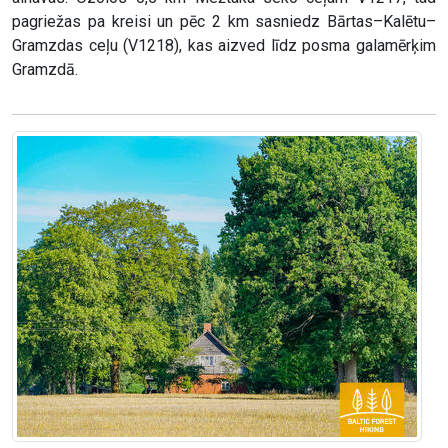
pagriežas pa kreisi un pēc 2 km sasniedz Bārtas–Kalētu–
Gramzdas ceļu (V1218), kas aizved līdz posma galamērķim
Gramzdā.