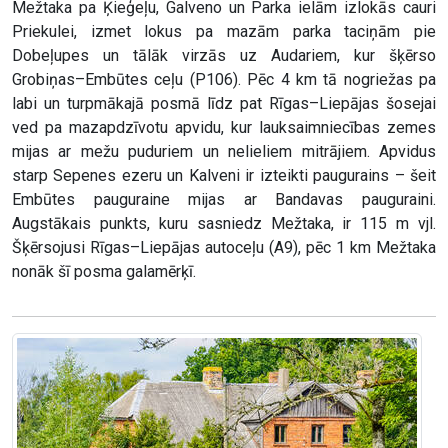
Mežtaka pa Ķieģeļu, Galveno un Parka ielām izlokās cauri
Priekulei, izmet lokus pa mazām parka taciņām pie
Dobeļupes un tālāk virzās uz Audariem, kur šķērso
Grobiņas–Embūtes ceļu (P106). Pēc 4 km tā nogriežas pa
labi un turpmākajā posmā līdz pat Rīgas–Liepājas šosejai
ved pa mazapdzīvotu apvidu, kur lauksaimniecības zemes
mijas ar mežu puduriem un nelieliem mitrājiem. Apvidus
starp Sepenes ezeru un Kalveni ir izteikti paugurains – šeit
Embūtes pauguraine mijas ar Bandavas pauguraini.
Augstākais punkts, kuru sasniedz Mežtaka, ir 115 m vjl.
Šķērsojusi Rīgas–Liepājas autoceļu (A9), pēc 1 km Mežtaka
nonāk šī posma galamērķī.