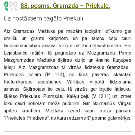
88. posms. Gramzda – Priekule.
Uz nostāstiem bagāto Priekuli
Aiz Gramzdas Mežtaka pa mazām taciņām izlīkumo gar
smilšu un grants karjeriem, un pa taisnu ceļu cauri
lauksaimniecības ainavai virzās uz ziemeļaustrumiem. Pie
Lejasbunču mājām tā pagriežas uz Mazgramzdu. Pirms
Mazgramzdas Mežtaka šķērso dziļo un ēnaino Ruņupes
ieleju. Aiz Mazgramzdas tā virzās līdztekus Gramzdas–
Priekules ceļam (P 114), no kura paveras skaistas
Rietumkursas augstienes Vārtājas viļņotā līdzenuma
ainavas. Šķērsojusi šo ceļu, tā virzās gar bijušo lidlauku,
šķērso Priekules–Purmsātu–Kalēju ceļu (V 1211) un izmet
loku cauri nelielam meža pudurim. Gar līkumainās Virgas
upītes krastiem Mežtaka izved cauri meža parkam
“Priekules Priediens”, no kura redzams šī posma galamērķis.