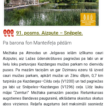
91. posms. Aizpute – Snēpele.
Pa barona fon Manteifeļa pēdām
Mežtaka pa Atmodas un Jelgavas ielām izlīkumo cauri
Aizputei, aiz Lažas ūdenskrātuves pagriežas pa labi un ar
lielu loku pietuvojas Kazdangas muižas parkam no dienvidu
puses. Pa mazām taciņām un gar Dzirnavu ezeru tā izved
cauri muižas parkam, apkārt muižai un Zēnu dīķim, 0,7 km
turpinās pa Kazdangas–Cildu ceļu (V1200) un tad pagriežas
pa labi uz Snēpeles–Kazdangas (V1296) ceļa. Līdz lauku
mājai “Zemturi” Mežtaka pamazām paceļas Rietumkursas
augstienes Bandavas paugurainē, atklādama skaistus skatus
abos virzienos. Reljefa augstums šeit maksimāli sasniedz