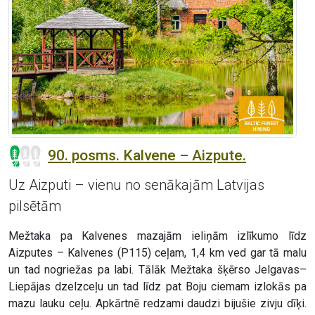
90. posms. Kalvene – Aizpute.
Uz Aizputi – vienu no senākajām Latvijas
pilsētām
Mežtaka pa Kalvenes mazajām ieliņām izlīkumo līdz
Aizputes – Kalvenes (P115) ceļam, 1,4 km ved gar tā malu
un tad nogriežas pa labi. Tālāk Mežtaka šķērso Jelgavas–
Liepājas dzelzceļu un tad līdz pat Boju ciemam izlokās pa
mazu lauku ceļu. Apkārtnē redzami daudzi bijušie zivju dīķi.