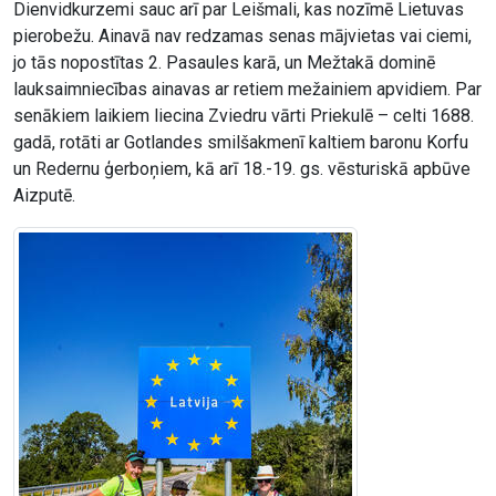
Dienvidkurzemi sauc arī par Leišmali, kas nozīmē Lietuvas
pierobežu. Ainavā nav redzamas senas mājvietas vai ciemi,
jo tās nopostītas 2. Pasaules karā, un Mežtakā dominē
lauksaimniecības ainavas ar retiem mežainiem apvidiem. Par
senākiem laikiem liecina Zviedru vārti Priekulē – celti 1688.
gadā, rotāti ar Gotlandes smilšakmenī kaltiem baronu Korfu
un Redernu ģerboņiem, kā arī 18.-19. gs. vēsturiskā apbūve
Aizputē.