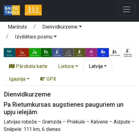
Maršruts
Dienvidkurzeme
Izvēlēties posmu
Pārskata karte
Lietuva
Latvija
Igaunija
GPX
Dienvidkurzeme
Pa Rietumkursas augstienes pauguriem un
upju ielejām
Latvijas robeža – Gramzda – Priekule – Kalvene – Aizpute –
Snēpele: 111 km, 6 dienas