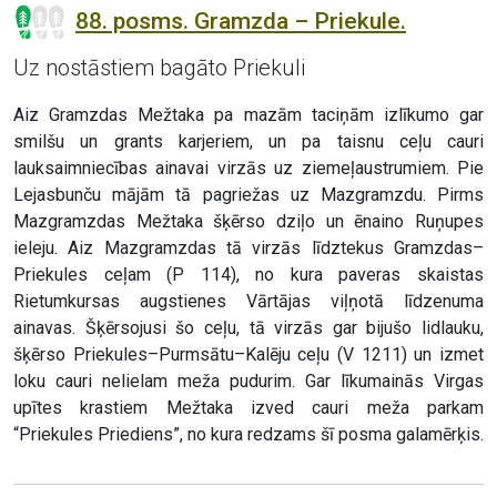
88. posms. Gramzda – Priekule.
Uz nostāstiem bagāto Priekuli
Aiz Gramzdas Mežtaka pa mazām taciņām izlīkumo gar
smilšu un grants karjeriem, un pa taisnu ceļu cauri
lauksaimniecības ainavai virzās uz ziemeļaustrumiem. Pie
Lejasbunču mājām tā pagriežas uz Mazgramzdu. Pirms
Mazgramzdas Mežtaka šķērso dziļo un ēnaino Ruņupes
ieleju. Aiz Mazgramzdas tā virzās līdztekus Gramzdas–
Priekules ceļam (P 114), no kura paveras skaistas
Rietumkursas augstienes Vārtājas viļņotā līdzenuma
ainavas. Šķērsojusi šo ceļu, tā virzās gar bijušo lidlauku,
šķērso Priekules–Purmsātu–Kalēju ceļu (V 1211) un izmet
loku cauri nelielam meža pudurim. Gar līkumainās Virgas
upītes krastiem Mežtaka izved cauri meža parkam
“Priekules Priediens”, no kura redzams šī posma galamērķis.