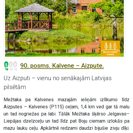
90. posms. Kalvene – Aizpute.
Uz Aizputi – vienu no senākajām Latvijas
pilsētām
Mežtaka pa Kalvenes mazajām ieliņām izlīkumo līdz
Aizputes – Kalvenes (P115) ceļam, 1,4 km ved gar tā malu
un tad nogriežas pa labi. Tālāk Mežtaka šķērso Jelgavas–
Liepājas dzelzceļu un tad līdz pat Boju ciemam izlokās pa
mazu lauku ceļu. Apkārtnē redzami daudzi bijušie zivju dīķi.