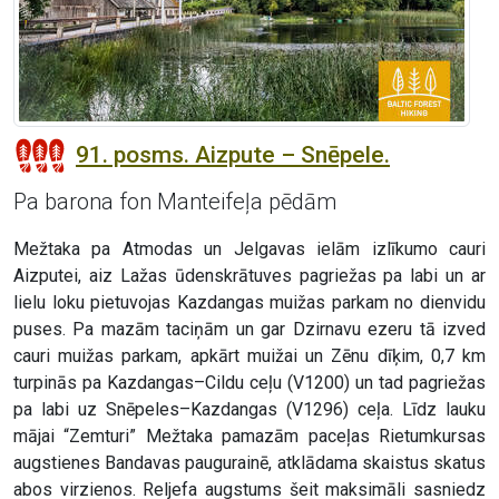
91. posms. Aizpute – Snēpele.
Pa barona fon Manteifeļa pēdām
Mežtaka pa Atmodas un Jelgavas ielām izlīkumo cauri
Aizputei, aiz Lažas ūdenskrātuves pagriežas pa labi un ar
lielu loku pietuvojas Kazdangas muižas parkam no dienvidu
puses. Pa mazām taciņām un gar Dzirnavu ezeru tā izved
cauri muižas parkam, apkārt muižai un Zēnu dīķim, 0,7 km
turpinās pa Kazdangas–Cildu ceļu (V1200) un tad pagriežas
pa labi uz Snēpeles–Kazdangas (V1296) ceļa. Līdz lauku
mājai “Zemturi” Mežtaka pamazām paceļas Rietumkursas
augstienes Bandavas paugurainē, atklādama skaistus skatus
abos virzienos. Reljefa augstums šeit maksimāli sasniedz