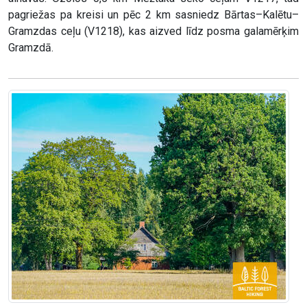
pagriežas pa kreisi un pēc 2 km sasniedz Bārtas–Kalētu–
Gramzdas ceļu (V1218), kas aizved līdz posma galamērķim
Gramzdā.