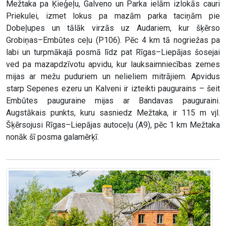
Mežtaka pa Ķieģeļu, Galveno un Parka ielām izlokās cauri
Priekulei, izmet lokus pa mazām parka taciņām pie
Dobeļupes un tālāk virzās uz Audariem, kur šķērso
Grobiņas–Embūtes ceļu (P106). Pēc 4 km tā nogriežas pa
labi un turpmākajā posmā līdz pat Rīgas–Liepājas šosejai
ved pa mazapdzīvotu apvidu, kur lauksaimniecības zemes
mijas ar mežu puduriem un nelieliem mitrājiem. Apvidus
starp Sepenes ezeru un Kalveni ir izteikti paugurains – šeit
Embūtes pauguraine mijas ar Bandavas pauguraini.
Augstākais punkts, kuru sasniedz Mežtaka, ir 115 m vjl.
Šķērsojusi Rīgas–Liepājas autoceļu (A9), pēc 1 km Mežtaka
nonāk šī posma galamērķī.