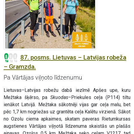
87. posms. Lietuvas – Latvijas robeža
– Gramzda.
Pa Vārtājas viļņoto līdzenumu
Lietuvas–Latvijas robežu dabā iezīmē Apšes upe, kuru
Mežtaka šķērso, pa
Skuodas
–Priekules ceļa (P114) tiltu
ienākot Latvijā. Mežtaka sākotnēji vijas gar ceļa malu, bet
pēc 1,7 km nogriežas uz grantēta ceļa Kalētu virzienā. Sākot
no Ozolu ciema apkaimes, skatam paveras Rietumkursas
augstienes Vārtājas viļņotā līdzenuma skaistās un plašās
ainavas. Ozolos 0,5 km Mežtaka seko ceļam V1217, tad