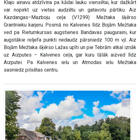
Klajo ainavu atdzīvina pa kādai lauku viensētai, kur dažkārt
var nopirkt uz vietas audzētu un gatavotu pārtiku. Aiz
Kazdangas–Mazboju ceļa (V1299) Mežtaka šķērso
Grantnieku karjeru. Posmā no Kalvenes līdz Bojām Mežtaka
ved pa Rietumkursas augstienes Bandavas pauguraini, kur
augstākie reljefa punkti nedaudz pārsniedz 100 m vjl. Aiz
Bojām Mežtaka šķērso Lažas upīti un pie Tebrām atkal iznāk
uz Aizputes – Kalvenes ceļa, gar kuru tālāk aizved līdz
Aizputei. Pa Kalvenes ielu un Atmodas ielu Mežtaka
sasniedz pilsētas centru.