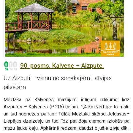
90. posms. Kalvene – Aizpute.
Uz Aizputi – vienu no senākajām Latvijas
pilsētām
Mežtaka pa Kalvenes mazajām ieliņām izlīkumo līdz
Aizputes – Kalvenes (P115) ceļam, 1,4 km ved gar tā malu
un tad nogriežas pa labi. Tālāk Mežtaka šķērso Jelgavas–
Liepājas dzelzceļu un tad līdz pat Boju ciemam izlokās pa
mazu lauku ceļu. Apkārtnē redzami daudzi bijušie zivju dīķi.