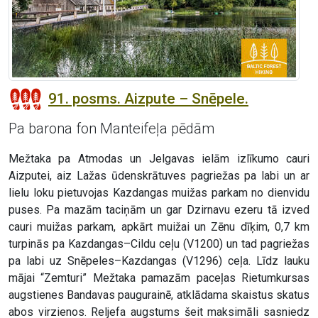
91. posms. Aizpute – Snēpele.
Pa barona fon Manteifeļa pēdām
Mežtaka pa Atmodas un Jelgavas ielām izlīkumo cauri
Aizputei, aiz Lažas ūdenskrātuves pagriežas pa labi un ar
lielu loku pietuvojas Kazdangas muižas parkam no dienvidu
puses. Pa mazām taciņām un gar Dzirnavu ezeru tā izved
cauri muižas parkam, apkārt muižai un Zēnu dīķim, 0,7 km
turpinās pa Kazdangas–Cildu ceļu (V1200) un tad pagriežas
pa labi uz Snēpeles–Kazdangas (V1296) ceļa. Līdz lauku
mājai “Zemturi” Mežtaka pamazām paceļas Rietumkursas
augstienes Bandavas paugurainē, atklādama skaistus skatus
abos virzienos. Reljefa augstums šeit maksimāli sasniedz