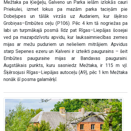
Mežtaka pa Ķieģeļu, Galveno un Parka ielām izlokās cauri
Priekulei, izmet lokus pa mazām parka taciņām pie
Dobeļupes un tālāk virzās uz Audariem, kur šķērso
Grobiņas–Embūtes ceļu (P106). Pēc 4 km tā nogriežas pa
labi un turpmākajā posmā līdz pat Rīgas–Liepājas šosejai
ved pa mazapdzīvotu apvidu, kur lauksaimniecības zemes
mijas ar mežu puduriem un nelieliem mitrājiem. Apvidus
starp Sepenes ezeru un Kalveni ir izteikti paugurains – šeit
Embūtes pauguraine mijas ar Bandavas pauguraini.
Augstākais punkts, kuru sasniedz Mežtaka, ir 115 m vjl.
Šķērsojusi Rīgas–Liepājas autoceļu (A9), pēc 1 km Mežtaka
nonāk šī posma galamērķī.