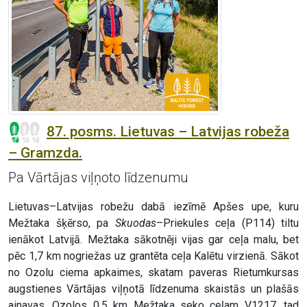
87. posms. Lietuvas – Latvijas robeža
– Gramzda.
Pa Vārtājas viļņoto līdzenumu
Lietuvas–Latvijas robežu dabā iezīmē Apšes upe, kuru
Mežtaka šķērso, pa
Skuodas
–Priekules ceļa (P114) tiltu
ienākot Latvijā. Mežtaka sākotnēji vijas gar ceļa malu, bet
pēc 1,7 km nogriežas uz grantēta ceļa Kalētu virzienā. Sākot
no Ozolu ciema apkaimes, skatam paveras Rietumkursas
augstienes Vārtājas viļņotā līdzenuma skaistās un plašās
ainavas. Ozolos 0,5 km Mežtaka seko ceļam V1217, tad