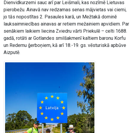
Dienvidkurzemi sauc arī par Leišmali, kas nozīmē Lietuvas
pierobežu. Ainavā nav redzamas senas mājvietas vai ciemi,
jo tās nopostītas 2. Pasaules karā, un Mežtakā dominē
lauksaimniecības ainavas ar retiem mežainiem apvidiem. Par
senākiem laikiem liecina Zviedru vārti Priekulē – celti 1688.
gadā, rotāti ar Gotlandes smilšakmenī kaltiem baronu Korfu
un Redernu ģerboņiem, kā arī 18.-19. gs. vēsturiskā apbūve
Aizputē.