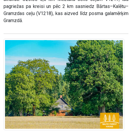
pagriežas pa kreisi un pēc 2 km sasniedz Bārtas–Kalētu–
Gramzdas ceļu (V1218), kas aizved līdz posma galamērķim
Gramzdā.