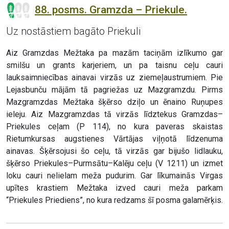
88. posms. Gramzda – Priekule.
Uz nostāstiem bagāto Priekuli
Aiz Gramzdas Mežtaka pa mazām taciņām izlīkumo gar
smilšu un grants karjeriem, un pa taisnu ceļu cauri
lauksaimniecības ainavai virzās uz ziemeļaustrumiem. Pie
Lejasbunču mājām tā pagriežas uz Mazgramzdu. Pirms
Mazgramzdas Mežtaka šķērso dziļo un ēnaino Ruņupes
ieleju. Aiz Mazgramzdas tā virzās līdztekus Gramzdas–
Priekules ceļam (P 114), no kura paveras skaistas
Rietumkursas augstienes Vārtājas viļņotā līdzenuma
ainavas. Šķērsojusi šo ceļu, tā virzās gar bijušo lidlauku,
šķērso Priekules–Purmsātu–Kalēju ceļu (V 1211) un izmet
loku cauri nelielam meža pudurim. Gar līkumainās Virgas
upītes krastiem Mežtaka izved cauri meža parkam
“Priekules Priediens”, no kura redzams šī posma galamērķis.