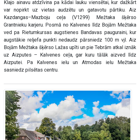
Klajo ainavu atdzīvina pa kādai lauku viensētai, kur dažkārt
var nopirkt uz vietas audzētu un gatavotu pārtiku. Aiz
Kazdangas–Mazboju ceļa (V1299) Mežtaka šķērso
Grantnieku karjeru. Posmā no Kalvenes līdz Bojām Mežtaka
ved pa Rietumkursas augstienes Bandavas pauguraini, kur
augstākie reljefa punkti nedaudz pārsniedz 100 m vjl. Aiz
Bojām Mežtaka šķērso Lažas upīti un pie Tebrām atkal iznāk
uz Aizputes – Kalvenes ceļa, gar kuru tālāk aizved līdz
Aizputei. Pa Kalvenes ielu un Atmodas ielu Mežtaka
sasniedz pilsētas centru.