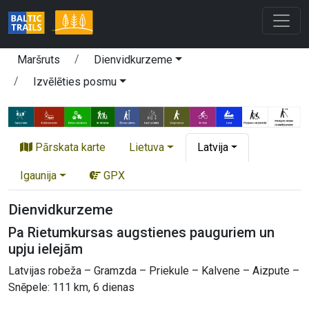
Maršruts
Dienvidkurzeme
Izvēlēties posmu
Pārskata karte
Lietuva
Latvija
Igaunija
GPX
Dienvidkurzeme
Pa Rietumkursas augstienes pauguriem un
upju ielejām
Latvijas robeža – Gramzda – Priekule – Kalvene – Aizpute –
Snēpele: 111 km, 6 dienas