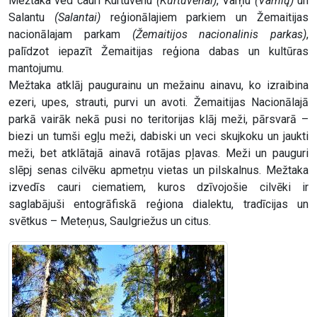
Mežtaka ved cauri Kurtuvēnu
(Kurtuvėnai)
, Varņu
(Varnių)
un
Salantu
(Salantai)
reģionālajiem parkiem un Žemaitijas
nacionālajam parkam
(Žemaitijos nacionalinis parkas)
,
palīdzot iepazīt Žemaitijas reģiona dabas un kultūras
mantojumu.
Mežtaka atklāj paugurainu un mežainu ainavu, ko izraibina
ezeri, upes, strauti, purvi un avoti. Žemaitijas Nacionālajā
parkā vairāk nekā pusi no teritorijas klāj meži, pārsvarā –
biezi un tumši egļu meži, dabiski un veci skujkoku un jaukti
meži, bet atklātajā ainavā rotājas pļavas. Meži un pauguri
slēpj senas cilvēku apmetņu vietas un pilskalnus. Mežtaka
izvedīs cauri ciematiem, kuros dzīvojošie cilvēki ir
saglabājuši entogrāfiskā reģiona dialektu, tradīcijas un
svētkus – Meteņus, Saulgriežus un citus.