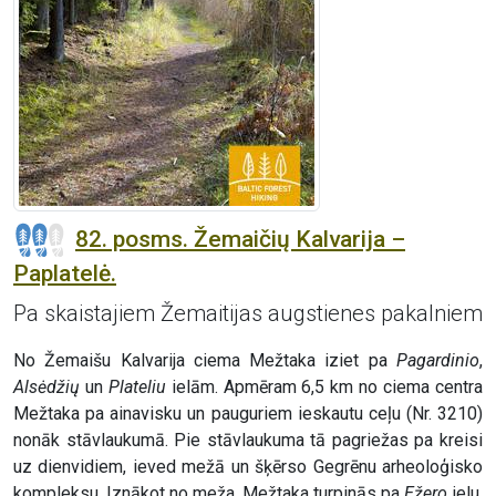
82. posms. Žemaičių Kalvarija –
Paplatelė.
Pa skaistajiem Žemaitijas augstienes pakalniem
No Žemaišu Kalvarija ciema Mežtaka iziet pa
Pagardinio
,
Alsėdžių
un
Plateliu
ielām. Apmēram 6,5 km no ciema centra
Mežtaka pa ainavisku un pauguriem ieskautu ceļu (Nr. 3210)
nonāk stāvlaukumā. Pie stāvlaukuma tā pagriežas pa kreisi
uz dienvidiem, ieved mežā un šķērso Gegrēnu arheoloģisko
kompleksu. Iznākot no meža, Mežtaka turpinās pa
Ežero
ielu,