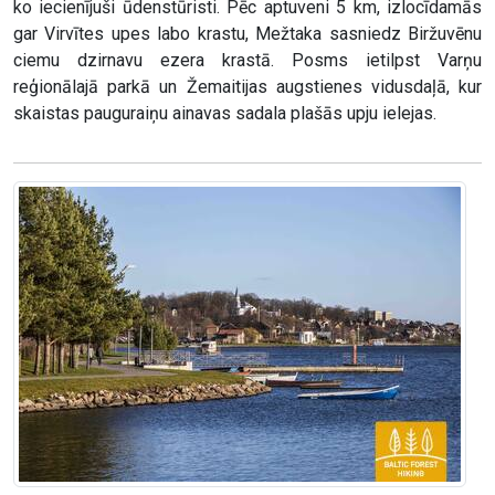
ko iecienījuši ūdenstūristi. Pēc aptuveni 5 km, izlocīdamās
gar Virvītes upes labo krastu, Mežtaka sasniedz Biržuvēnu
ciemu dzirnavu ezera krastā. Posms ietilpst Varņu
reģionālajā parkā un Žemaitijas augstienes vidusdaļā, kur
skaistas pauguraiņu ainavas sadala plašās upju ielejas.