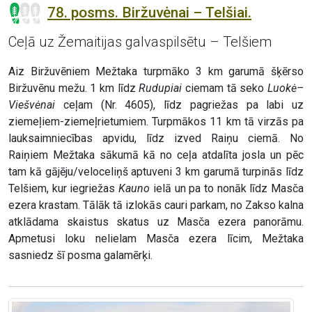
78. posms. Biržuvėnai – Telšiai.
Ceļā uz Žemaitijas galvaspilsētu – Telšiem
Aiz Biržuvēniem Mežtaka turpmāko 3 km garumā šķērso
Biržuvēnu mežu. 1 km līdz
Rudupiai
ciemam tā seko
Luokė–
Viešvėnai
ceļam (Nr. 4605), līdz pagriežas pa labi uz
ziemeļiem-ziemeļrietumiem. Turpmākos 11 km tā virzās pa
lauksaimniecības apvidu, līdz izved Raiņu ciemā. No
Raiņiem Mežtaka sākumā kā no ceļa atdalīta josla un pēc
tam kā gājēju/veloceliņš aptuveni 3 km garumā turpinās līdz
Telšiem, kur iegriežas
Kauno
ielā un pa to nonāk līdz Masča
ezera krastam. Tālāk tā izlokās cauri parkam, no Zakso kalna
atklādama skaistus skatus uz Masča ezera panorāmu.
Apmetusi loku nelielam Masča ezera līcim, Mežtaka
sasniedz šī posma galamērķi.