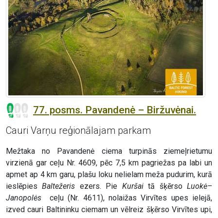
77. posms. Pavandenė – Biržuvėnai.
Cauri Varņu reģionālajam parkam
Mežtaka no Pavandenė ciema turpinās ziemeļrietumu
virzienā gar ceļu Nr. 4609, pēc 7,5 km pagriežas pa labi un
apmet ap 4 km garu, plašu loku nelielam meža pudurim, kurā
ieslēpies
Baltežeris
ezers. Pie
Kuršai
tā šķērso
Luokė–
Janopolės
ceļu (Nr. 4611), nolaižas Virvītes upes ielejā,
izved cauri Baltininku ciemam un vēlreiz šķērso Virvītes upi,