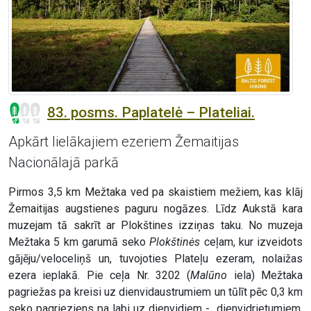
83. posms. Paplatelė – Plateliai.
Apkārt lielākajiem ezeriem Žemaitijas
Nacionālajā parkā
Pirmos 3,5 km Mežtaka ved pa skaistiem mežiem, kas klāj
Žemaitijas augstienes paguru nogāzes. Līdz Aukstā kara
muzejam tā sakrīt ar Plokštines izziņas taku. No muzeja
Mežtaka 5 km garumā seko
Plokštinės
ceļam, kur izveidots
gājēju/veloceliņš un, tuvojoties Plateļu ezeram, nolaižas
ezera ieplakā. Pie ceļa Nr. 3202 (
Malūno
iela) Mežtaka
pagriežas pa kreisi uz dienvidaustrumiem un tūlīt pēc 0,3 km
seko pagrieziens pa labi uz dienvidiem - dienvidrietumiem.