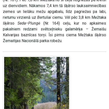
uz dienvidiem. Nākamos 7,4 km tā šķērso lauksaimniecības
zemes un lielāku mežu apgabalu, līdz pagriežas pa labi,
rietumu virzienā uz
Bertuliai
ciemu. Vēl pēc 3,8 km Mežtaka
šķērso
Seda–Plungė
(Nr. 164) ceļu, kur no apkaimes
pakalniem redzami svētceļnieku galamērķa – Žemaišu
Kalvarijas baznīcas torņi. Īsi pirms ciema Mežtaka šķērso
Žemaitijas Nacionālā parka robežu.