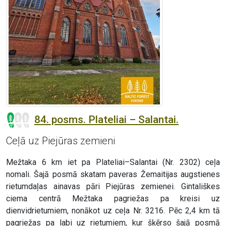
84. posms. Plateliai – Salantai.
Ceļā uz Piejūras zemieni
Mežtaka 6 km iet pa Plateliai–Salantai (Nr. 2302) ceļa
nomali. Šajā posmā skatam paveras Žemaitijas augstienes
rietumdaļas ainavas pāri Piejūras zemienei. Gintališkes
ciema centrā Mežtaka pagriežas pa kreisi uz
dienvidrietumiem, nonākot uz ceļa Nr. 3216. Pēc 2,4 km tā
pagriežas pa labi uz rietumiem, kur šķērso šajā posmā