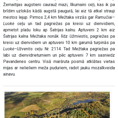
Žemaitijas augstieni caurauž mazi, līkumaini ceļi, kas ik pa
brīdim uzlokās kādā augstā paugurā, lai aiz tā atkal strauji
mestos lejup. Pirmos 2,4 km Mežtaka virzās gar
Ramučiai–
Luokė
ceļu un tad pagriežas pa kreisi uz dienvidiem,
apmetot plašu loku ap Šatrijas kalnu. Aptuveni 2 km aiz
Šatrijas kalna Mežtaka nonāk līdz
Užmiestis
, pagriežas pa
kreisi uz dienvidiem un aptuveni 10 km garumā turpinās pa
Luokė–Užventis
ceļu Nr. 2114. Tad Mežtaka pagriežas pa
labi uz dienvidrietumiem un pēc aptuveni 7 km sasniedz
Pavandenes centru. Visā maršruta posmā atklātas vietas
mijas ar nelieliem meža puduriem, radot jauku mozaīkveida
ainavu.