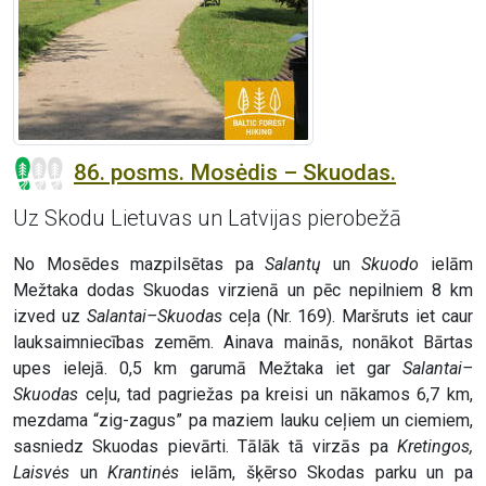
86. posms. Mosėdis – Skuodas.
Uz Skodu Lietuvas un Latvijas pierobežā
No Mosēdes mazpilsētas pa
Salantų
un
Skuodo
ielām
Mežtaka dodas Skuodas virzienā un pēc nepilniem 8 km
izved uz
Salantai–Skuodas
ceļa (Nr. 169). Maršruts iet caur
lauksaimniecības zemēm. Ainava mainās, nonākot Bārtas
upes ielejā. 0,5 km garumā Mežtaka iet gar
Salantai–
Skuodas
ceļu, tad pagriežas pa kreisi un nākamos 6,7 km,
mezdama “zig-zagus” pa maziem lauku ceļiem un ciemiem,
sasniedz Skuodas pievārti. Tālāk tā virzās pa
Kretingos,
Laisvės
un
Krantinės
ielām, šķērso Skodas parku un pa