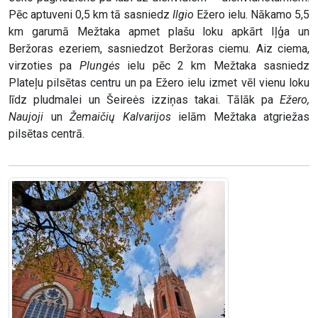
Pēc aptuveni 0,5 km tā sasniedz
Ilgio
Ežero ielu. Nākamo 5,5
km garumā Mežtaka apmet plašu loku apkārt Iļģa un
Beržoras ezeriem, sasniedzot Beržoras ciemu. Aiz ciema,
virzoties pa
Plungės
ielu pēc 2 km Mežtaka sasniedz
Plateļu pilsētas centru un pa Ežero ielu izmet vēl vienu loku
līdz pludmalei un Šeireės izziņas takai. Tālāk pa
Ežero,
Naujoji
un
Žemaičių Kalvarijos
ielām Mežtaka atgriežas
pilsētas centrā.