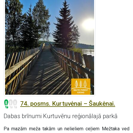
74. posms. Kurtuvėnai – Šaukėnai.
Dabas brīnumi Kurtuvēnu reģionālajā parkā
Pa mazām meža takām un nelieliem ceļiem Mežtaka ved