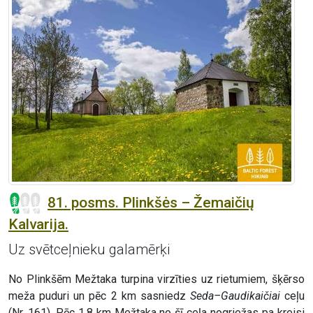
81. posms. Plinkšės – Žemaičių
Kalvarija.
Uz svētceļnieku galamērķi
No Plinkšēm Mežtaka turpina virzīties uz rietumiem, šķērso
meža puduri un pēc 2 km sasniedz
Seda–Gaudikaičiai
ceļu
(Nr. 161). Pēc 1,8 km Mežtaka no šī ceļa nogriežas pa kreisi