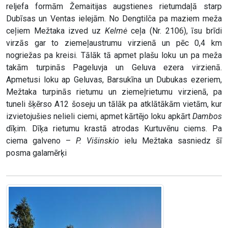
reljefa formām Žemaitijas augstienes rietumdaļā starp
Dubīsas un Ventas ielejām. No Dengtilča pa maziem meža
ceļiem Mežtaka izved uz
Kelmė
ceļa (Nr. 2106), īsu brīdi
virzās gar to ziemeļaustrumu virzienā un pēc 0,4 km
nogriežas pa kreisi. Tālāk tā apmet plašu loku un pa meža
takām turpinās Pageluvja un Geluva ezera virzienā.
Apmetusi loku ap Geluvas, Barsukīna un Dubukas ezeriem,
Mežtaka turpinās rietumu un ziemeļrietumu virzienā, pa
tuneli šķērso A12 šoseju un tālāk pa atklātākām vietām, kur
izvietojušies nelieli ciemi, apmet kārtējo loku apkārt
Dambos
dīķim. Dīķa rietumu krastā atrodas Kurtuvēnu ciems. Pa
ciema galveno –
P. Višinskio
ielu Mežtaka sasniedz šī
posma galamērķi