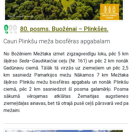
80. posms. Buožėnai – Plinkšės.
Cauri Plinkšu meža biosfēras apgabalam
No Božēniem Mežtaka izmet zigzagveidīgu loku, pēc 5 km
šķērso
Seda–Gaudikaičiai
ceļu (Nr. 161) un pēc 2 km nonāk
Gadūnavu ciemā. Tālāk tā virzās uz ziemeļiem un pēc 2,5
km sasniedz Pamarkijos mežu. Nākamos 7 km Mežtaka
šķērso Plinkšu mežu biosfēras apgabalu un nonāk Plinkšu
ciemā, pēc 2 km sasniedzot šī posma galamērķi. Posma
sākumā vērojamas atklātas Žemaitijas augstienes
ziemeļdaļas ainavas, bet tā otrajā pusē ceļš pārsvarā ved pa
mežaini.