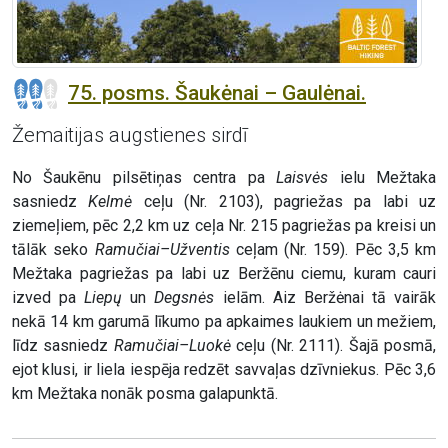
75. posms. Šaukėnai – Gaulėnai.
Žemaitijas augstienes sirdī
No Šaukēnu pilsētiņas centra pa
Laisvės
ielu Mežtaka
sasniedz
Kelmė
ceļu (Nr. 2103), pagriežas pa labi uz
ziemeļiem, pēc 2,2 km uz ceļa Nr. 215 pagriežas pa kreisi un
tālāk seko
Ramučiai–Užventis
ceļam (Nr. 159). Pēc 3,5 km
Mežtaka pagriežas pa labi uz Beržēnu ciemu, kuram cauri
izved pa
Liepų
un
Degsnės
ielām. Aiz Beržėnai tā vairāk
nekā 14 km garumā līkumo pa apkaimes laukiem un mežiem,
līdz sasniedz
Ramučiai–Luokė
ceļu (Nr. 2111). Šajā posmā,
ejot klusi, ir liela iespēja redzēt savvaļas dzīvniekus. Pēc 3,6
km Mežtaka nonāk posma galapunktā.