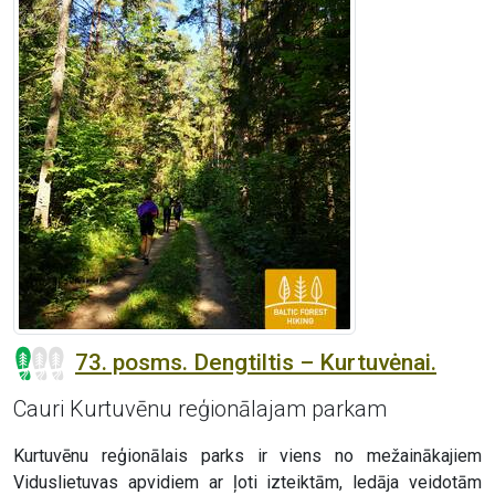
73. posms. Dengtiltis – Kurtuvėnai.
Cauri Kurtuvēnu reģionālajam parkam
Kurtuvēnu reģionālais parks ir viens no mežainākajiem
Viduslietuvas apvidiem ar ļoti izteiktām, ledāja veidotām