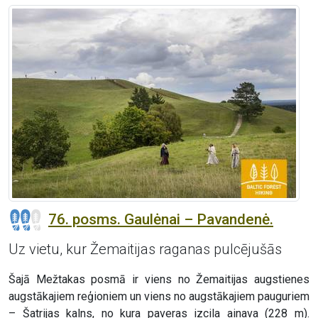
76. posms. Gaulėnai – Pavandenė.
Uz vietu, kur Žemaitijas raganas pulcējušās
Šajā Mežtakas posmā ir viens no Žemaitijas augstienes
augstākajiem reģioniem un viens no augstākajiem pauguriem
– Šatrijas kalns, no kura paveras izcila ainava (228 m).