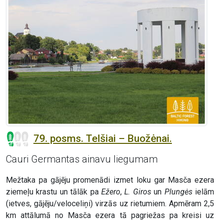
79. posms. Telšiai – Buožėnai.
Cauri Germantas ainavu liegumam
Mežtaka pa gājēju promenādi izmet loku gar Masča ezera
ziemeļu krastu un tālāk pa
Ežero
,
L. Giros
un
Plungės
ielām
(ietves, gājēju/veloceliņi) virzās uz rietumiem. Apmēram 2,5
km attālumā no Masča ezera tā pagriežas pa kreisi uz