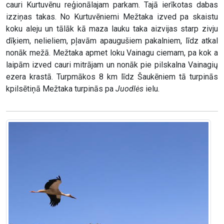
cauri Kurtuvēnu reģionālajam parkam. Tajā ierīkotas dabas
izziņas takas. No Kurtuvēniemi Mežtaka izved pa skaistu
koku aleju un tālāk kā maza lauku taka aizvijas starp zivju
dīķiem, nelieliem, pļavām apaugušiem pakalniem, līdz atkal
nonāk mežā. Mežtaka apmet loku Vainagu ciemam, pa kok a
laipām izved cauri mitrājam un nonāk pie pilskalna Vainagių
ezera krastā. Turpmākos 8 km līdz Šaukēniem tā turpinās
kpilsētiņā Mežtaka turpinās pa
Juodlės
ielu.