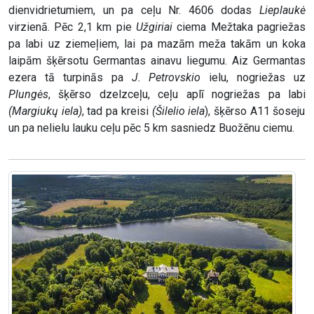
dienvidrietumiem, un pa ceļu Nr. 4606 dodas
Lieplaukė
virzienā. Pēc 2,1 km pie
Užgiriai
ciema Mežtaka pagriežas
pa labi uz ziemeļiem, lai pa mazām meža takām un koka
laipām šķērsotu Germantas ainavu liegumu. Aiz Germantas
ezera tā turpinās pa
J. Petrovskio
ielu, nogriežas uz
Plungės
, šķērso dzelzceļu, ceļu aplī nogriežas pa labi
(Margiukų iela)
, tad pa kreisi
(Šilelio iela
), šķērso A11 šoseju
un pa nelielu lauku ceļu pēc 5 km sasniedz Buožēnu ciemu.