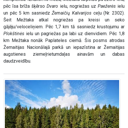
pēc īsa brīža šķērso
Dvaro
ielu, nogriežas uz
Paežerės
ielu
un pēc 5 km sasniedz
Žemaičių Kalvarijos
ceļu (Nr. 2302).
Šeit Mežtaka atkal nogriežas pa kreisi un seko
gājēju/veloceliņiem. Pēc 1,7 km tā sasniedz krustojumu ar
Plokštinės
ielu un pagriežas pa labi uz dienvidiem. Pēc 1,8
km Mežtaka nonāk Paplateles ciemā. Šis posms atrodas
Žemaitijas Nacionālajā parkā un iepazīstina ar Žemaitijas
augstienes ziemeļrietumdaļas ainavām un dabas
daudzveidību.