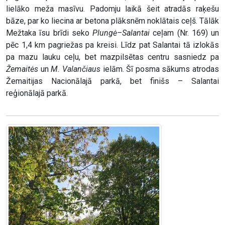
lielāko meža masīvu. Padomju laikā šeit atradās raķešu
bāze, par ko liecina ar betona plāksnēm noklātais ceļš. Tālāk
Mežtaka īsu brīdi seko
Plungė–Salantai
ceļam (Nr. 169) un
pēc 1,4 km pagriežas pa kreisi. Līdz pat Salantai tā izlokās
pa mazu lauku ceļu, bet mazpilsētas centru sasniedz pa
Žemaitės
un
M. Valančiaus
ielām. Šī posma sākums atrodas
Žemaitijas Nacionālajā parkā, bet finišs – Salantai
reģionālajā parkā.