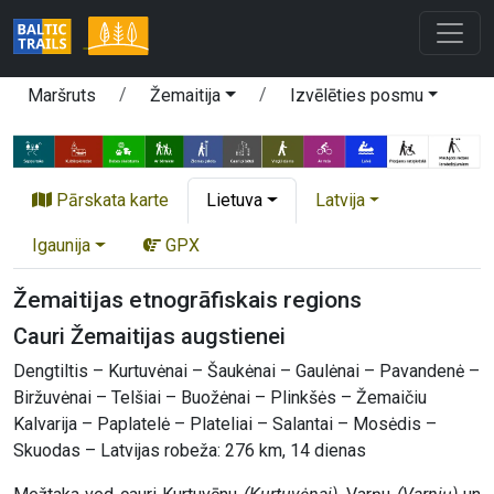
Maršruts
Žemaitija
Izvēlēties posmu
Pārskata karte
Lietuva
Latvija
Igaunija
GPX
Žemaitijas etnogrāfiskais regions
Cauri Žemaitijas augstienei
Dengtiltis – Kurtuvėnai – Šaukėnai – Gaulėnai – Pavandenė –
Biržuvėnai – Telšiai – Buožėnai – Plinkšės – Žemaičiu
Kalvarija – Paplatelė – Plateliai – Salantai – Mosėdis –
Skuodas – Latvijas robeža: 276 km, 14 dienas