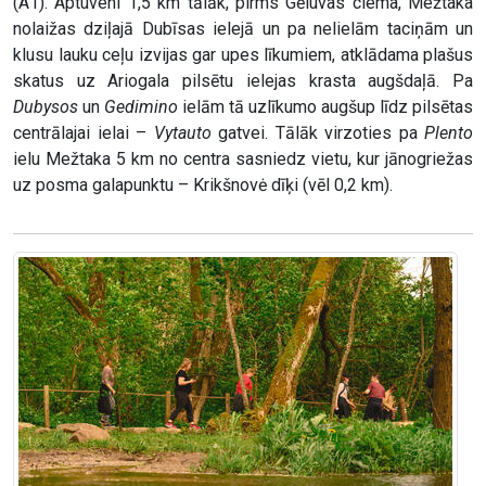
(A1). Aptuveni 1,5 km tālāk, pirms Gēluvas ciema, Mežtaka
nolaižas dziļajā Dubīsas ielejā un pa nelielām taciņām un
klusu lauku ceļu izvijas gar upes līkumiem, atklādama plašus
skatus uz Ariogala pilsētu ielejas krasta augšdaļā. Pa
Dubysos
un
Gedimino
ielām tā uzlīkumo augšup līdz pilsētas
centrālajai ielai –
Vytauto
gatvei. Tālāk virzoties pa
Plento
ielu Mežtaka 5 km no centra sasniedz vietu, kur jānogriežas
uz posma galapunktu – Krikšnovė dīķi (vēl 0,2 km).