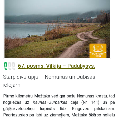
67. posms. Vilkija – Padubysys.
Starp divu upju – Nemunas un Dubīsas –
ielejām
Pirmo kilometru Mežtaka ved gar pašu Nemunas krastu, tad
nogriežas uz
Kaunas–Jurbarkas
ceļa (Nr. 141) un pa
gājēju/veloceliņu turpinās līdz Ringoves pilskalnam.
Pagriezusies pa labi uz ziemeļiem, Mežtaka šķērso nelielu