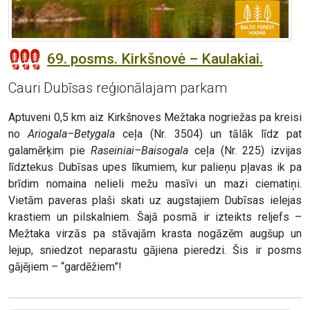
69. posms. Kirkšnovė – Kaulakiai.
Cauri Dubīsas reģionālajam parkam
Aptuveni 0,5 km aiz Kirkšnoves Mežtaka nogriežas pa kreisi
no
Ariogala–Betygala
ceļa (Nr. 3504) un tālāk līdz pat
galamērķim pie
Raseiniai–Baisogala
ceļa (Nr. 225) izvijas
līdztekus Dubīsas upes līkumiem, kur palieņu pļavas ik pa
brīdim nomaina nelieli mežu masīvi un mazi ciematiņi.
Vietām paveras plaši skati uz augstajiem Dubīsas ielejas
krastiem un pilskalniem. Šajā posmā ir izteikts reljefs –
Mežtaka virzās pa stāvajām krasta nogāzēm augšup un
lejup, sniedzot neparastu gājiena pieredzi. Šis ir posms
gājējiem – “gardēžiem”!