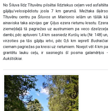
No Šiluva līdz Tītuvēnu pilsētai līdztekus ceļam ved asfaltēta
gājēju/velosipēdistu josla 7 km garumā. Mežtaka šķērso
Tītuvēnu centru pa
Šiluvos
un
Mairionio
ielām un tālāk kā
ainaviska taka aizvijas gar Ģiļus ezera rietumu krastu. Ezera
ziemeļdaļā tā pagriežas uz austrumiem pa veco dzelzceļa
dambi, pēc aptuveni 1,4 km sasniedz
Kuršių
ielu (Nr. 148) un,
virzoties pa tās gājēju ietvi, pēc 0,6 km iepretī
Budraičiai
ciemam pagriežas pa kreisi uz rietumiem. Noejot vēl 4 km pa
grantētu lauku ceļu, ir sasniegts šī posma galamērķis -
Aukštiškiai.