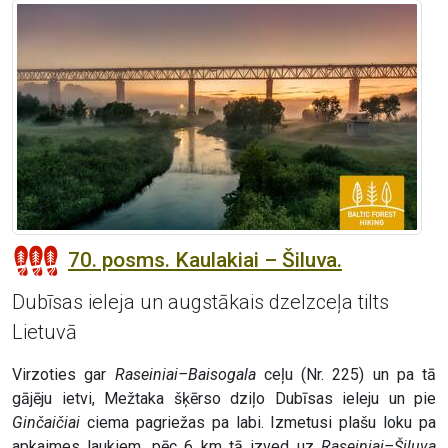
70. posms. Kaulakiai – Šiluva.
Dubīsas ieleja un augstākais dzelzceļa tilts
Lietuvā
Virzoties gar
Raseiniai–Baisogala
ceļu (Nr. 225) un pa tā
gājēju ietvi, Mežtaka šķērso dziļo Dubīsas ieleju un pie
Ginčaičiai
ciema pagriežas pa labi. Izmetusi plašu loku pa
apkaimes laukiem, pēc 6 km tā izved uz
Raseiniai–Šiluva