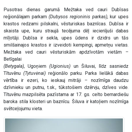
Pusotras dienas garumā Mežtaka ved cauri Dubīsas
reģionālajam parkam
(Dubysos regioninis parkas)
, kur upes
krastos redzami pilskalni, vēsturiskas baznīcas. Dubīsa ir
skaista upe, kuru straujā tecējuma dēļ iecienījuši dabas
mīļotāji. Dubīsa ir sekla, upes ūdens ir dzidrs un tās
smilšainajos krastos ir izveidoti kempingi, apmetņu vietas.
Mežtaka ved cauri vēsturiskām apdzīvotām vietām –
Betīgalai
(Betygala)
, Ugoņiem
(Ugionius)
un Šiluvai, līdz sasniedz
Tītuvēnu
(Tytuvėnai)
reģionālo parku. Parka lielākā dabas
vērtība ir ezeri, ko ieskauj mitrāji – nozīmīga daudzu
dzīvnieku un putnu, t.sk., tūkstošiem dzērvju, dzīves vide.
Tītuvēnu mazpilsēta pazīstama ar 17. gs. celto bernardiešu
baroka stila klosteri un baznīcu. Šiluva ir katoļiem nozīmīga
svētceļojumu vieta.