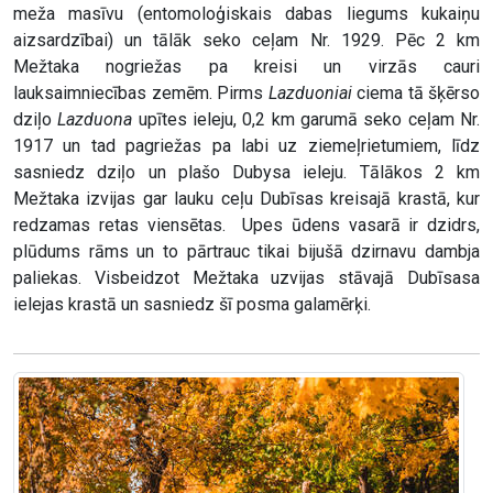
meža masīvu (entomoloģiskais dabas liegums kukaiņu
aizsardzībai) un tālāk seko ceļam Nr. 1929. Pēc 2 km
Mežtaka nogriežas pa kreisi un virzās cauri
lauksaimniecības zemēm. Pirms
Lazduoniai
ciema tā šķērso
dziļo
Lazduona
upītes ieleju, 0,2 km garumā seko ceļam Nr.
1917 un tad pagriežas pa labi uz ziemeļrietumiem, līdz
sasniedz dziļo un plašo Dubysa ieleju. Tālākos 2 km
Mežtaka izvijas gar lauku ceļu Dubīsas kreisajā krastā, kur
redzamas retas viensētas. Upes ūdens vasarā ir dzidrs,
plūdums rāms un to pārtrauc tikai bijušā dzirnavu dambja
paliekas. Visbeidzot Mežtaka uzvijas stāvajā Dubīsasa
ielejas krastā un sasniedz šī posma galamērķi.