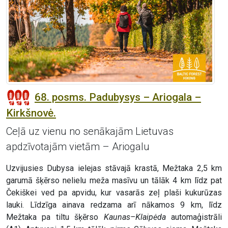
68. posms. Padubysys – Ariogala –
Kirkšnovė.
Ceļā uz vienu no senākajām Lietuvas
apdzīvotajām vietām – Ariogalu
Uzvijusies Dubysa ielejas stāvajā krastā, Mežtaka 2,5 km
garumā šķērso nelielu meža masīvu un tālāk 4 km līdz pat
Čekiškei ved pa apvidu, kur vasarās zeļ plaši kukurūzas
lauki. Līdzīga ainava redzama arī nākamos 9 km, līdz
Mežtaka pa tiltu šķērso
Kaunas–Klaipėda
automaģistrāli