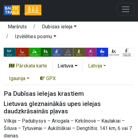
Maršruts
Dubisas ieleja
Izvēlēties posmu
Pārskata karte
Lietuva
Latvija
Igaunija
GPX
Pa Dubīsas ielejas krastiem
Lietuvas gleznainākās upes ielejas
daudzkrāsainās pļavas
Vilkija – Padubysys – Ariogala – Kirkšnovė – Kaulakiai –
Šiluva – Tytuvėnai – Aukštiškiai – Dengtiltis: 141 km, 6 vai 7
dienas.