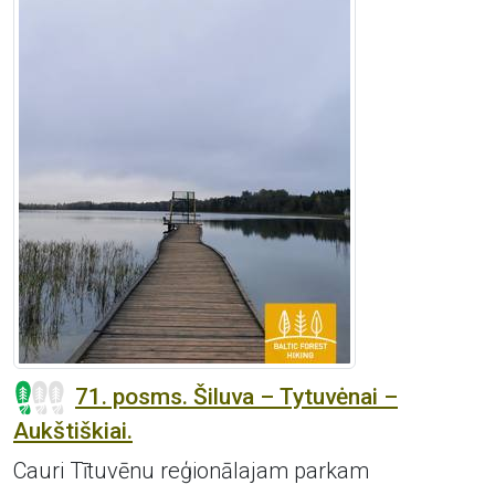
71. posms. Šiluva – Tytuvėnai –
Aukštiškiai.
Cauri Tītuvēnu reģionālajam parkam