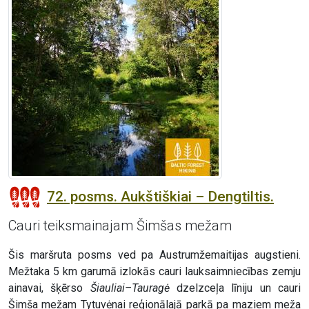
72. posms. Aukštiškiai – Dengtiltis.
Cauri teiksmainajam Šimšas mežam
Šis maršruta posms ved pa Austrumžemaitijas augstieni.
Mežtaka 5 km garumā izlokās cauri lauksaimniecības zemju
ainavai, šķērso
Šiauliai–Tauragė
dzelzceļa līniju un cauri
Šimša mežam Tytuvėnai reģionālajā parkā pa maziem meža