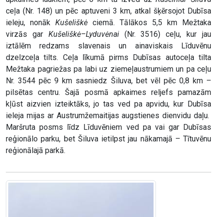
ceļa (Nr. 148) un pēc aptuveni 3 km, atkal šķērsojot Dubīsa
ieleju, nonāk
Kušeliškė
ciemā. Tālākos 5,5 km Mežtaka
virzās gar
Kušeliškė–Lyduvėnai
(Nr. 3516) ceļu, kur jau
iztālēm redzams slavenais un ainaviskais Līduvēnu
dzelzceļa tilts. Ceļa līkumā pirms Dubīsas autoceļa tilta
Mežtaka pagriežas pa labi uz ziemeļaustrumiem un pa ceļu
Nr. 3544 pēc 9 km sasniedz Šiluva, bet vēl pēc 0,8 km –
pilsētas centru. Šajā posmā apkaimes reljefs pamazām
kļūst aizvien izteiktāks, jo tas ved pa apvidu, kur Dubīsa
ieleja mijas ar Austrumžemaitijas augstienes dienvidu daļu.
Maršruta posms līdz Līduvēniem ved pa vai gar Dubīsas
reģionālo parku, bet Šiluva ietilpst jau nākamajā – Tītuvēnu
reģionālajā parkā.