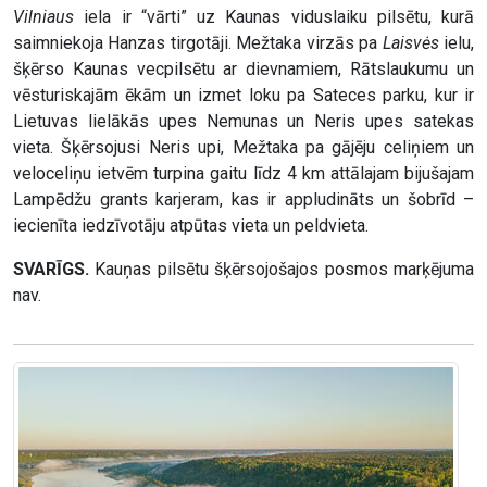
Vilniaus
iela ir “vārti” uz Kaunas viduslaiku pilsētu, kurā
saimniekoja Hanzas tirgotāji. Mežtaka virzās pa
Laisvės
ielu,
šķērso Kaunas vecpilsētu ar dievnamiem, Rātslaukumu un
vēsturiskajām ēkām un izmet loku pa Sateces parku, kur ir
Lietuvas lielākās upes Nemunas un Neris upes satekas
vieta. Šķērsojusi Neris upi, Mežtaka pa gājēju celiņiem un
veloceliņu ietvēm turpina gaitu līdz 4 km attālajam bijušajam
Lampēdžu grants karjeram, kas ir appludināts un šobrīd –
iecienīta iedzīvotāju atpūtas vieta un peldvieta.
SVARĪGS.
Kauņas pilsētu šķērsojošajos posmos marķējuma
nav.