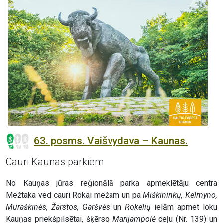
63. posms. Vaišvydava – Kaunas.
Cauri Kaunas parkiem
No Kauņas jūras reģionālā parka apmeklētāju centra
Mežtaka ved cauri Rokai mežam un pa
Miškininkų, Kelmyno,
Muraškinės, Žarstos, Garšvės
un
Rokelių
ielām apmet loku
Kauņas priekšpilsētai, šķērso
Marijampolė
ceļu (Nr. 139) un