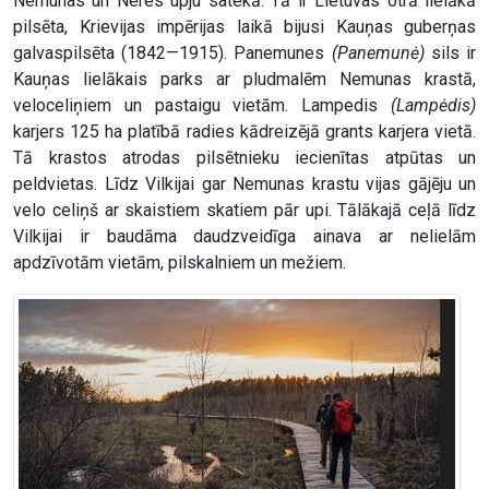
Nemunas un Neres upju satekā. Tā ir Lietuvas otrā lielākā
pilsēta, Krievijas impērijas laikā bijusi Kauņas guberņas
galvaspilsēta (1842—1915). Panemunes
(Panemunė)
sils ir
Kauņas lielākais parks ar pludmalēm Nemunas krastā,
veloceliņiem un pastaigu vietām. Lampedis
(Lampėdis)
karjers 125 ha platībā radies kādreizējā grants karjera vietā.
Tā krastos atrodas pilsētnieku iecienītas atpūtas un
peldvietas. Līdz Vilkijai gar Nemunas krastu vijas gājēju un
velo celiņš ar skaistiem skatiem pār upi. Tālākajā ceļā līdz
Vilkijai ir baudāma daudzveidīga ainava ar nelielām
apdzīvotām vietām, pilskalniem un mežiem.