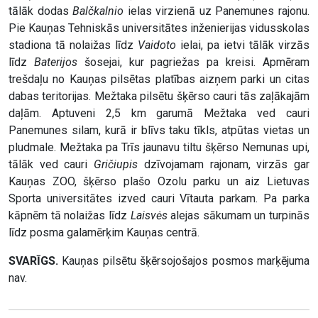
tālāk dodas
Balčkalnio
ielas virzienā uz Panemunes rajonu.
Pie Kauņas Tehniskās universitātes inženierijas vidusskolas
stadiona tā nolaižas līdz
Vaidoto
ielai, pa ietvi tālāk virzās
līdz
Baterijos
šosejai, kur pagriežas pa kreisi. Apmēram
trešdaļu no Kauņas pilsētas platības aizņem parki un citas
dabas teritorijas. Mežtaka pilsētu šķērso cauri tās zaļākajām
daļām. Aptuveni 2,5 km garumā Mežtaka ved cauri
Panemunes silam, kurā ir blīvs taku tīkls, atpūtas vietas un
pludmale. Mežtaka pa Trīs jaunavu tiltu šķērso Nemunas upi,
tālāk ved cauri
Gričiupis
dzīvojamam rajonam, virzās gar
Kauņas ZOO, šķērso plašo Ozolu parku un aiz Lietuvas
Sporta universitātes izved cauri Vītauta parkam. Pa parka
kāpnēm tā nolaižas līdz
Laisvės
alejas sākumam un turpinās
līdz posma galamērķim Kauņas centrā.
SVARĪGS.
Kauņas pilsētu šķērsojošajos posmos marķējuma
nav.