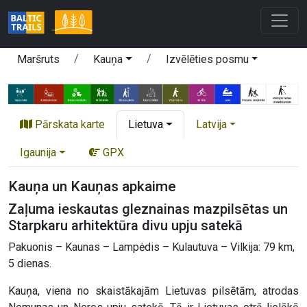
Maršruts
Kauņa
Izvēlēties posmu
Pārskata karte
Lietuva
Latvija
Igaunija
GPX
Kauņa un Kauņas apkaime
Zaļuma ieskautas gleznainas mazpilsētas un
Starpkaru arhitektūra divu upju satekā
Pakuonis – Kaunas – Lampėdis – Kulautuva – Vilkija: 79 km,
5 dienas.
Kauņa, viena no skaistākajām Lietuvas pilsētām, atrodas