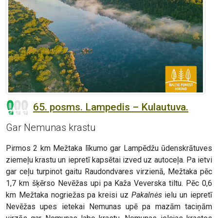
65. posms. Lampedis – Kulautuva.
Gar Nemunas krastu
Pirmos 2 km Mežtaka līkumo gar Lampēdžu ūdenskrātuves
ziemeļu krastu un iepretī kapsētai izved uz autoceļa. Pa ietvi
gar ceļu turpinot gaitu Raudondvares virzienā, Mežtaka pēc
1,7 km šķērso Nevēžas upi pa Kaža Veverska tiltu. Pēc 0,6
km Mežtaka nogriežas pa kreisi uz
Pakalnės
ielu un iepretī
Nevēžas upes ietekai Nemunas upē pa mazām taciņām