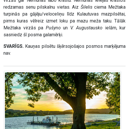
virzās gar Nemunas labo krastu. Nemunas ielejas krastos
redzamas senu pilskalnu vietas. Aiz
Šilelis
ciema Mežtaka
turpinās pa gājēju/veloceliņu līdz Kulautuvas mazpilsētai,
pirms kuras vēlreiz izmet loku pa mazu meža taku. Tālāk
Mežtaka virzās pa
Pušyno
un
V. Augustausko
ielām, kur
sasniedz šī posma galamērķi.
SVARĪGS.
Kauņas pilsētu šķērsojošajos posmos marķējuma
nav.