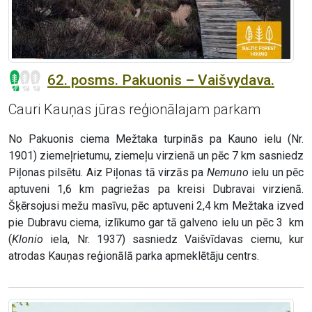
62. posms. Pakuonis – Vaišvydava.
Cauri Kauņas jūras reģionālajam parkam
No Pakuonis ciema Mežtaka turpinās pa Kauno ielu (Nr.
1901) ziemeļrietumu, ziemeļu virzienā un pēc 7 km sasniedz
Piļonas pilsētu. Aiz Piļonas tā virzās pa
Nemuno
ielu un pēc
aptuveni 1,6 km pagriežas pa kreisi Dubravai virzienā.
Šķērsojusi mežu masīvu, pēc aptuveni 2,4 km Mežtaka izved
pie Dubravu ciema, izlīkumo gar tā galveno ielu un pēc 3 km
(
Klonio
iela, Nr. 1937) sasniedz Vaišvīdavas ciemu, kur
atrodas Kauņas reģionālā parka apmeklētāju centrs.