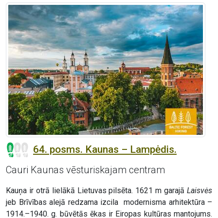
64. posms. Kaunas – Lampėdis.
Cauri Kaunas vēsturiskajam centram
Kauņa ir otrā lielākā Lietuvas pilsēta. 1621 m garajā
Laisvės
jeb Brīvības alejā redzama izcila modernisma arhitektūra –
1914.–1940. g. būvētās ēkas ir Eiropas kultūras mantojums.