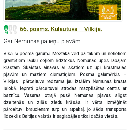
66. posms. Kulautuva – Vilkija.
Gar Nemunas palieņu pļavām
Visā šī posma garumā Mežtaka ved pa takām un nelieliem
grantētiem lauku ceļiem līdztekus Nemunas upes labajam
krastam. Skaistas ainavas ar skatiem uz upi, krastmalas
pļavām un maziem ciematiņiem. Posma galamērķis –
Vilkijas pārceltuve redzama jau iztālēm Nemunas krasta
ielokā. Iepretī pārceltuvei atrodas mazpilsētas centrs ar
baznīcu. Vasaras otrajā pusē Nemunas pļavas slīgst
dzeltenās un zilās ziedu krāsās. Ir vērts izmēģināt
pārceltuvi braucienam turp un atpakaļ, jo šāds transporta
līdzeklis Baltijas valstīs ir saglabājies tikai dažās vietās.