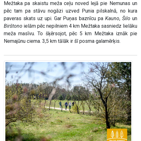
Mežtaka pa skaistu meža ceļu noved lejā pie Nemunas un
pēc tam pa stāvu nogāzi uzved Punia pilskalnā, no kura
paveras skats uz upi. Gar Puņas baznīcu pa
Kauno
,
Šilo
un
Birštono
ielām pēc nepilniem 4 km Mežtaka sasniedz lielāku
meža masīvu. To šķērsojot, pēc 5 km Mežtaka iznāk pie
Nemajūnu ciema. 3,5 km tālāk ir šī posma galamērķis.