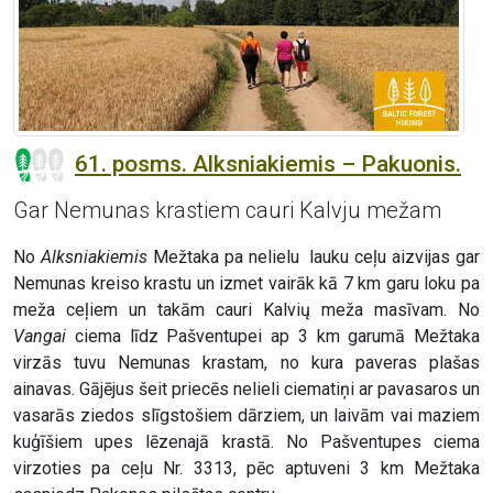
61. posms. Alksniakiemis – Pakuonis.
Gar Nemunas krastiem cauri Kalvju mežam
No
Alksniakiemis
Mežtaka pa nelielu lauku ceļu aizvijas gar
Nemunas kreiso krastu un izmet vairāk kā 7 km garu loku pa
meža ceļiem un takām cauri Kalvių meža masīvam. No
Vangai
ciema līdz Pašventupei ap 3 km garumā Mežtaka
virzās tuvu Nemunas krastam, no kura paveras plašas
ainavas. Gājējus šeit priecēs nelieli ciematiņi ar pavasaros un
vasarās ziedos slīgstošiem dārziem, un laivām vai maziem
kuģīšiem upes lēzenajā krastā. No Pašventupes ciema
virzoties pa ceļu Nr. 3313, pēc aptuveni 3 km Mežtaka