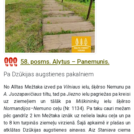
58. posms. Alytus – Panemunis.
Pa Dzūkijas augstienes pakalniem
No Alītas Mežtaka izved pa
Vilniaus
ielu, šķērso Nemunu pa
A. Juozapavičiaus
tiltu, tad pa
Jiezno
ielu pagriežas pa kreisi
uz ziemeļiem un tālāk pa
Miškininkų
ielu šķērso
Normandijos–Nemuno
ceļu (Nr. 1134). Pa taku cauri mežam
pēc gandrīz 2 km Mežtaka iznāk uz neliela lauku ceļa un pa
to 8 km turpinās ziemeļu virzienā. Šajā apkaimē ir plašas un
atklātas Dzūkijas augstienes ainavas. Aiz
Staniava
ciema