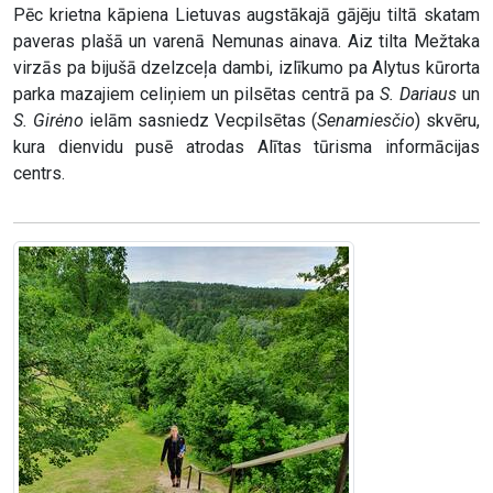
Pēc krietna kāpiena Lietuvas augstākajā gājēju tiltā skatam
paveras plašā un varenā Nemunas ainava. Aiz tilta Mežtaka
virzās pa bijušā dzelzceļa dambi, izlīkumo pa Alytus kūrorta
parka mazajiem celiņiem un pilsētas centrā pa
S. Dariaus
un
S. Girėno
ielām sasniedz Vecpilsētas (
Senamiesčio
) skvēru,
kura dienvidu pusē atrodas Alītas tūrisma informācijas
centrs.