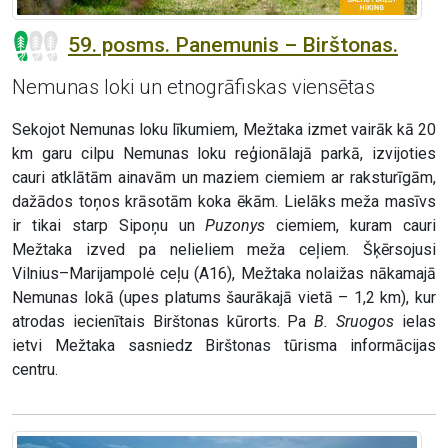
59. posms. Panemunis – Birštonas.
Nemunas loki un etnogrāfiskas viensētas
Sekojot Nemunas loku līkumiem, Mežtaka izmet vairāk kā 20
km garu cilpu Nemunas loku reģionālajā parkā, izvijoties
cauri atklātām ainavām un maziem ciemiem ar raksturīgām,
dažādos toņos krāsotām koka ēkām. Lielāks meža masīvs
ir tikai starp Sipoņu un
Puzonys
ciemiem, kuram cauri
Mežtaka izved pa nelieliem meža ceļiem. Šķērsojusi
Vilnius–Marijampolė ceļu (A16), Mežtaka nolaižas nākamajā
Nemunas lokā (upes platums šaurākajā vietā – 1,2 km), kur
atrodas iecienītais Birštonas kūrorts. Pa
B. Sruogos
ielas
ietvi Mežtaka sasniedz Birštonas tūrisma informācijas
centru.