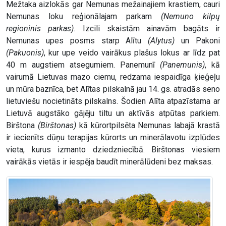
Mežtaka aizlokās gar Nemunas mežainajiem krastiem, cauri
Nemunas loku reģionālajam parkam
(Nemuno kilpų
regioninis parkas)
. Izcili skaistām ainavām bagāts ir
Nemunas upes posms starp Alītu
(Alytus)
un Pakoni
(Pakuonis)
, kur upe veido vairākus plašus lokus ar līdz pat
40 m augstiem atsegumiem. Panemunī
(Panemunis)
, kā
vairumā Lietuvas mazo ciemu, redzama iespaidīga ķieģeļu
un mūra baznīca, bet Alītas pilskalnā jau 14. gs. atradās seno
lietuviešu nocietināts pilskalns. Šodien Alīta atpazīstama ar
Lietuvā augstāko gājēju tiltu un aktīvās atpūtas parkiem.
Birštona
(Birštonas)
kā kūrortpilsēta Nemunas labajā krastā
ir iecienīts dūņu terapijas kūrorts un minerālavotu izplūdes
vieta, kurus izmanto dziedzniecībā. Birštonas viesiem
vairākās vietās ir iespēja baudīt minerālūdeni bez maksas.