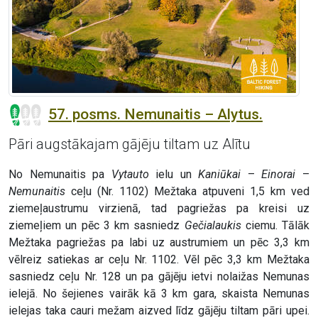
57. posms. Nemunaitis – Alytus.
Pāri augstākajam gājēju tiltam uz Alītu
No Nemunaitis pa
Vytauto
ielu un
Kaniūkai
–
Einorai
–
Nemunaitis
ceļu (Nr. 1102) Mežtaka atpuveni 1,5 km ved
ziemeļaustrumu virzienā, tad pagriežas pa kreisi uz
ziemeļiem un pēc 3 km sasniedz
Gečialaukis
ciemu. Tālāk
Mežtaka pagriežas pa labi uz austrumiem un pēc 3,3 km
vēlreiz satiekas ar ceļu Nr. 1102. Vēl pēc 3,3 km Mežtaka
sasniedz ceļu Nr. 128 un pa gājēju ietvi nolaižas Nemunas
ielejā. No šejienes vairāk kā 3 km gara, skaista Nemunas
ielejas taka cauri mežam aizved līdz gājēju tiltam pāri upei.