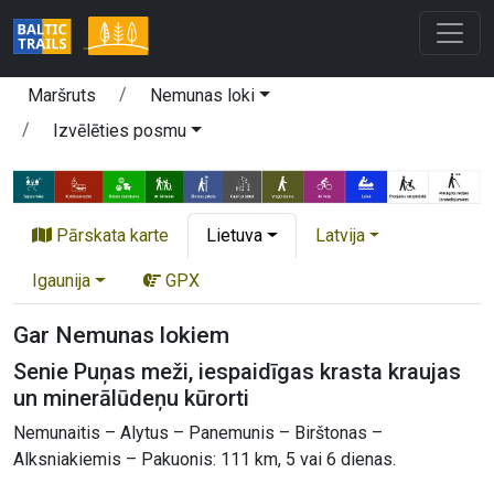
Maršruts
Nemunas loki
Izvēlēties posmu
Pārskata karte
Lietuva
Latvija
Igaunija
GPX
Gar Nemunas lokiem
Senie Puņas meži, iespaidīgas krasta kraujas
un minerālūdeņu kūrorti
Nemunaitis – Alytus – Panemunis – Birštonas –
Alksniakiemis – Pakuonis: 111 km, 5 vai 6 dienas.