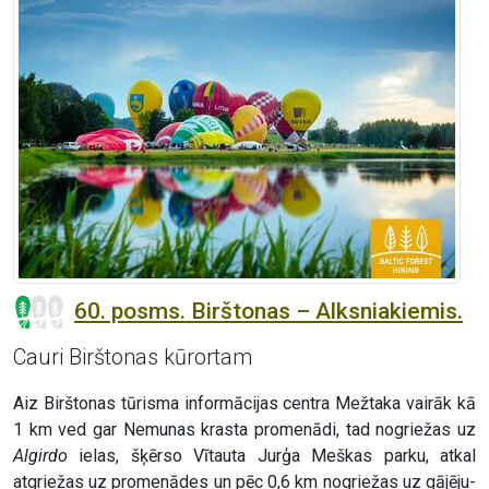
60. posms. Birštonas – Alksniakiemis.
Cauri Birštonas kūrortam
Aiz Birštonas tūrisma informācijas centra Mežtaka vairāk kā
1 km ved gar Nemunas krasta promenādi, tad nogriežas uz
Algirdo
ielas, šķērso Vītauta Jurģa Meškas parku, atkal
atgriežas uz promenādes un pēc 0,6 km nogriežas uz gājēju-