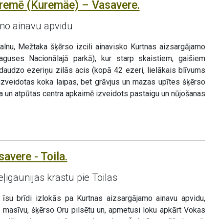
remē (Kuremäe) – Vasavere.
mo ainavu apvidu
lnu, Mežtaka šķērso izcili ainavisko Kurtnas aizsargājamo
utaguses Nacionālajā parkā), kur starp skaistiem, gaišiem
audzo ezeriņu zilās acis (kopā 42 ezeri, lielākais blīvums
r izveidotas koka laipas, bet grāvjus un mazas upītes šķērso
rta un atpūtas centra apkaimē izveidots pastaigu un nūjošanas
avere - Toila.
ļigaunijas krastu pie Toilas
īsu brīdi izlokās pa Kurtnas aizsargājamo ainavu apvidu,
u masīvu, šķērso Oru pilsētu un, apmetusi loku apkārt Vokas