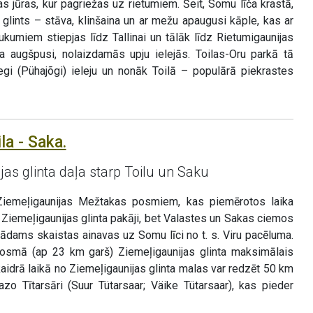
jas jūras, kur pagriežas uz rietumiem. Šeit, Somu līča krastā,
s glints – stāva, klinšaina un ar mežu apaugusi kāple, kas ar
kumiem stiepjas līdz Tallinai un tālāk līdz Rietumigaunijas
a augšpusi, nolaizdamās upju ielejās. Toilas-Oru parkā tā
egi (Pühajõgi) ieleju un nonāk Toilā – populārā piekrastes
la - Saka.
as glinta daļa starp Toilu un Saku
Ziemeļigaunijas Mežtakas posmiem, kas piemērotos laika
Ziemeļigaunijas glinta pakāji, bet Valastes un Sakas ciemos
lādams skaistas ainavas uz Somu līci no t. s. Viru pacēluma.
osmā (ap 23 km garš) Ziemeļigaunijas glinta maksimālais
idrā laikā no Ziemeļigaunijas glinta malas var redzēt 50 km
zo Tītarsāri (Suur Tütarsaar; Väike Tütarsaar), kas pieder