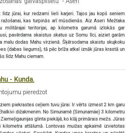
žošanas “galvaspilsētu” - Aseri
 līdz jūrai, kur redzami lieli karjeri. Tajos jau kopš seniem
 ražošanai, kas turpinās arī mūsdienās. Aiz Aseri Mežtaka
ju militārajai teritorijai, ap kilometra garumā izlokās gar
pusi, pavērdama skaistus skatus uz Somu līci, aiziet garām
eļa malu dodas Mahu virzienā. Šķērsodama skaistu skujkoku
s (dabas liegums), tā pēc brīža atkal iznāk jūras krastā un
ās līdz Mahu ciemam.
hu - Kunda.
ntojumu pieredzot
iem piekrastes ceļiem tuvu jūrai. Ir vērts izmest 2 km garu
dz Ehalkivi dižakmenim. No Simunamē (Simunamäe) 3 kilometru
iemeļigaunijas glinta piekājē, ko klāj primārais mežs. Jūras
ni kilometra attālumā. Lontovas muižas apkaimē izvietotas