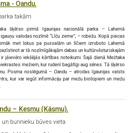
sma - Oandu.
parka takām
ka šķērso pirmā Igaunijas nacionālā parka – Lahemā
 igauņu valodas nozīmē “Līču zeme”, – robežu. Kopā piecas
rpmāk met lokus pa pussalām un līčiem izroboto Lahemā
epazīstinot ar tā nozīmīgākajām dabas un kultūrvēsturiskajām
ir jāievēro iekšējās kārtības noteikumi. Šajā dienā Mežtaka
piekrastes mežiem, kur rudenī bagātīgi aug sēnes. Tā šķērso
iemu. Posma noslēgumā – Oandu – atrodas Igaunijas valsts
trs, kur var iegūt informāciju par mežu biotopiem un mežu
.
andu – Kesmu (Käsmu).
un burinieku būves vieta