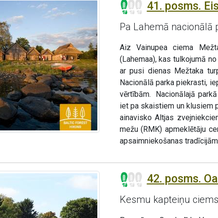
41. posms. Ei
Pa Lahemā nacionālā 
Aiz Vainupea ciema Mežta
(Lahemaa), kas tulkojumā no
ar pusi dienas Mežtaka tu
Nacionālā parka piekrasti, i
vērtībām. Nacionālajā parkā 
iet pa skaistiem un klusiem 
ainavisko Altjas zvejniekc
mežu (RMK) apmeklētāju cen
apsaimniekošanas tradīcijām
42. posms. O
Kesmu kapteiņu ciems 