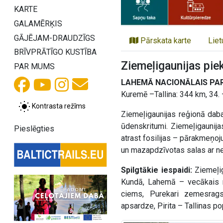
KARTE
GALAMĒRĶIS
GĀJĒJAM-DRAUDZĪGS
Pārskata karte
Liet
BRĪVPRĀTĪGO KUSTĪBA
Ziemeļigaunijas pie
PAR MUMS
LAHEMĀ NACIONĀLAIS PAR
Kuremē –Tallina: 344 km, 34. 
Kontrasta režīms
Ziemeļigaunijas reģionā daba
ūdenskritumi. Ziemeļigaunijas
Pieslēgties
atrast fosilijas – pārakmeņo
un mazapdzīvotas salas ar nes
Spilgtākie iespaidi:
Ziemeļig
Kundā, Lahemā – vecākais na
ciems, Purekari zemesrags
apsardze, Pirita – Tallinas p