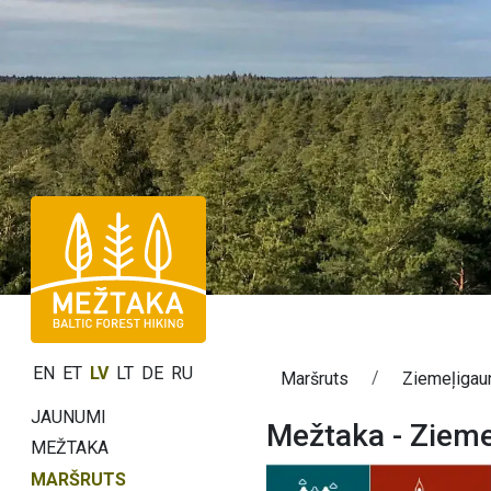
EN
ET
LV
LT
DE
RU
Maršruts
Ziemeļigaun
JAUNUMI
Mežtaka - Zieme
MEŽTAKA
MARŠRUTS