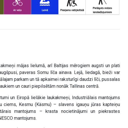
akmeņi mājas lielumā, arī Baltijas mērogiem augsti un plati
augšpusi, paveras Somu līča ainava. Lejā, liedagā, bieži var
lajam parkam un tā apkaimei raksturīgi daudzi līči, pussalas
laukiem un cauri piepilsētām nonāk Tallinas centrā.
tumi un Eiropā lielākie laukakmeņi, Industriālais mantojums
ieku ciems, Kesmu (Käsmu) – slavens igauņu jūras kapteiņu
tārais mantojums – krasta nocietinājumi un piekrastes
– UNESCO mantojums.