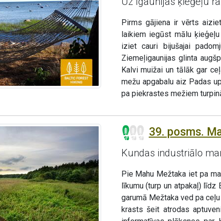
Uz Igaunijas ķieģeļu ra
Pirms gājiena ir vērts aiziet
laikiem iegūst mālu ķieģeļu
iziet cauri bijušajai padom
Ziemeļigaunijas glinta augš
Kalvi muižai un tālāk gar c
mežu apgabalu aiz Padas upe
pa piekrastes mežiem turpin
39. posms. Ma
Kundas industriālo ma
Pie Mahu Mežtaka iet pa maz
līkumu (turp un atpakaļ) lī
garumā Mežtaka ved pa ceļu Z
krasts šeit atrodas aptuve