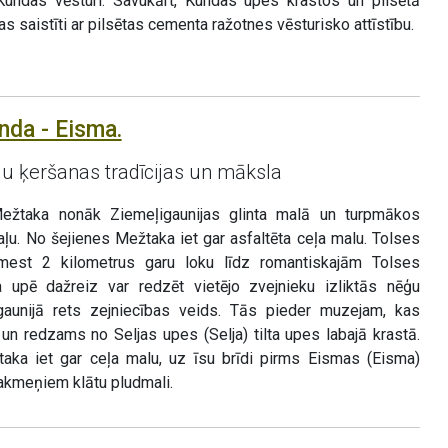
Kundas vēsturi. Savukārt, Kundas upes krastos un pilsētā
as saistīti ar pilsētas cementa ražotnes vēsturisko attīstību.
nda - Eisma.
ju ķeršanas tradīcijas un māksla
 Mežtaka nonāk Ziemeļigaunijas glinta malā un turpmākos
aļu. No šejienes Mežtaka iet gar asfaltēta ceļa malu. Tolses
zmest 2 kilometrus garu loku līdz romantiskajām Tolses
ta upē dažreiz var redzēt vietējo zvejnieku izliktās nēģu
Igaunijā rets zejniecības veids. Tās pieder muzejam, kas
 un redzams no Seljas upes (Selja) tilta upes labajā krastā.
aka iet gar ceļa malu, uz īsu brīdi pirms Eismas (Eisma)
akmeņiem klātu pludmali.