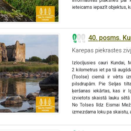
informatīvas plāksnes par 
ieteicams iepazīt objektus, k
40. posms. Ku
Karepas piekrastes ziv
Izlocījusies cauri Kundai,
2 kilometrus iet pa tā augšd
(Toolse) ciemā ir vērts i
pilsdrupām. Pie Seljas til
ķeršanas iekārtas, kas ir 
izvietots skaistā lauku sētā
No Tolses līdz Eismai Mežt
izmezdama loku pa skaistu, 