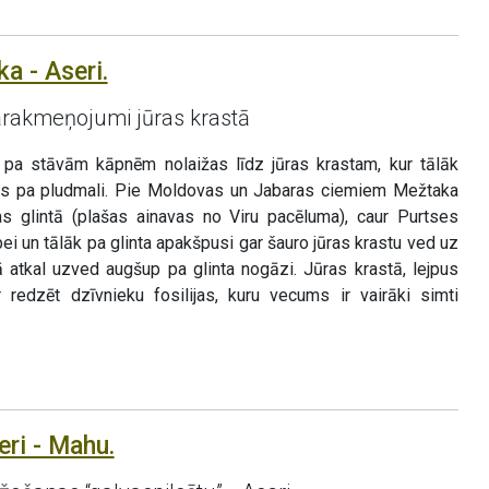
a - Aseri.
ārakmeņojumi jūras krastā
a stāvām kāpnēm nolaižas līdz jūras krastam, kur tālāk
as pa pludmali. Pie Moldovas un Jabaras ciemiem Mežtaka
as glintā (plašas ainavas no Viru pacēluma), caur Purtses
i un tālāk pa glinta apakšpusi gar šauro jūras krastu ved uz
tā atkal uzved augšup pa glinta nogāzi. Jūras krastā, lejpus
r redzēt dzīvnieku fosilijas, kuru vecums ir vairāki simti
eri - Mahu.