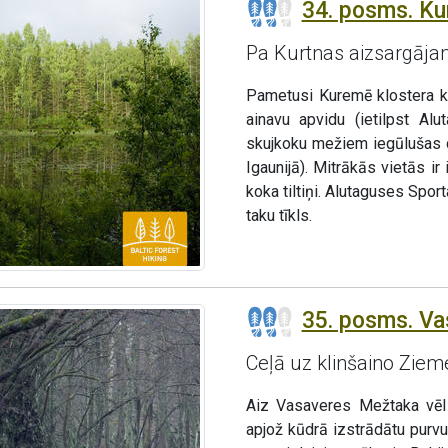
34. posms. Ku
Pa Kurtnas aizsargāja
Pametusi Kuremē klostera ka
ainavu apvidu (ietilpst Al
skujkoku mežiem iegūlušas d
Igaunijā). Mitrākās vietās i
koka tiltiņi. Alutaguses Spo
taku tīkls.
35. posms. Vas
Ceļā uz klinšaino Zieme
Aiz Vasaveres Mežtaka vēl 
apjož kūdrā izstrādātu purv