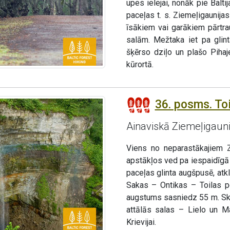
upes ielejai, nonāk pie Balti
paceļas t. s. Ziemeļigaunija
īsākiem vai garākiem pārtrau
salām. Mežtaka iet pa glint
šķērso dziļo un plašo Pihaj
kūrortā.
36. posms. Toi
Ainaviskā Ziemeļigaunij
Viens no neparastākajiem 
apstākļos ved pa iespaidīgā 
paceļas glinta augšpusē, atk
Sakas – Ontikas – Toilas p
augstums sasniedz 55 m. Ska
attālās salas – Lielo un Ma
Krievijai.