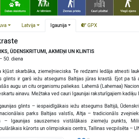
uva
Latvija
Igaunija
GPX
kraste
KS, ŪDENSKRITUMI, AKMEŅI UN KLINTIS
– 50. diena
 kļūst skarbāka, ziemeļnieciska. Te redzami ledāja atnesti lauk
 glints ir garš iežu atsegums Baltijas jūras krastā. Ejot pa tā 
jušās augu un citu organismu paliekas. Lahemā (Lahemaa) Nacionā
kartu ainavu. Mežtaka ved cauri Igaunijai raksturīgajiem kadiķu 
aunijas glints – iespaidīgākais iežu atsegums Baltijā, Ūdenskri
cionālais parks Baltijas valstīs, Altja – tradicionāls zvejn
 – Igaunijas sauszemes vistālākais ziemeļu punkts, Mili
opulārākais kūrorts un olimpiskais centrs, Tallinas vecpilsēta 