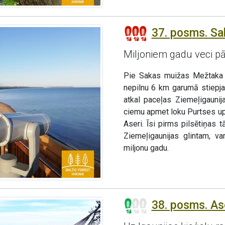
37. posms. Sak
Miljoniem gadu veci p
Pie Sakas muižas Mežtaka p
nepilnu 6 km garumā stiepj
atkal paceļas Ziemeļigaunij
ciemu apmet loku Purtses upe
Aseri. Īsi pirms pilsētiņas 
Ziemeļigaunijas glintam, va
miljonu gadu.
38. posms. As