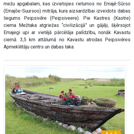
mežu apgabalam, kas izvietojies rietumos no Emajē-Sūrso
(Emajõe-Suursoo) mitrāja, kura aizsardzībai izveidots dabas
liegums Peipsivēre (Peipsiveere). Pie Kastres (Kastre)
ciema Mežtaka atgriežas “civilizācijā” un gājēji, šķērsojot
Emajegi upi ar vietējā pārcēlāja palīdzību, nonāk Kavastu
ciemā. 3,5 km attālumā no Kavastu atrodas Peipsivēres
Apmeklētāju centrs un dabas taka.