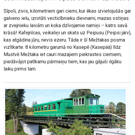
Sīpoli, zivis, kilometriem gari ciemi, kur ēkas izvietojušās gar
galveno ielu, izrotāti vecticībnieku dievnami, mazas ostiņas
ar zvejnieku laivām un koka dzīvojamie namiņi – katrs savā
krāsā! Kafejnīcas, veikaliņi un skats uz Peipusu (Peipsi järv),
kas atgādina jūru, nevis ezeru. Tāda ir šī Mežtakas posma
vizītkarte. 8 kilometru garumā no Kasepē (Kasepää) līdz
Mustvē Mežtaka iet cauri mazajiem piekrastes ciemiem,
piedāvājot patīkamu pārmaiņu tiem, kas jau gājuši ilgāku
laiku pirms tam.