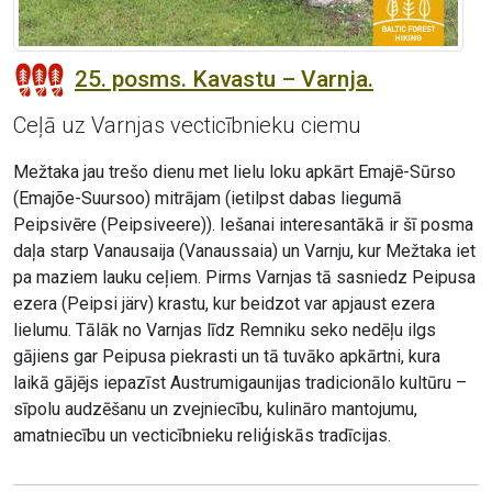
25. posms. Kavastu – Varnja.
Ceļā uz Varnjas vecticībnieku ciemu
Mežtaka jau trešo dienu met lielu loku apkārt Emajē-Sūrso
(Emajõe-Suursoo) mitrājam (ietilpst dabas liegumā
Peipsivēre (Peipsiveere)). Iešanai interesantākā ir šī posma
daļa starp Vanausaija (Vanaussaia) un Varnju, kur Mežtaka iet
pa maziem lauku ceļiem. Pirms Varnjas tā sasniedz Peipusa
ezera (Peipsi järv) krastu, kur beidzot var apjaust ezera
lielumu. Tālāk no Varnjas līdz Remniku seko nedēļu ilgs
gājiens gar Peipusa piekrasti un tā tuvāko apkārtni, kura
laikā gājējs iepazīst Austrumigaunijas tradicionālo kultūru –
sīpolu audzēšanu un zvejniecību, kulināro mantojumu,
amatniecību un vecticībnieku reliģiskās tradīcijas.