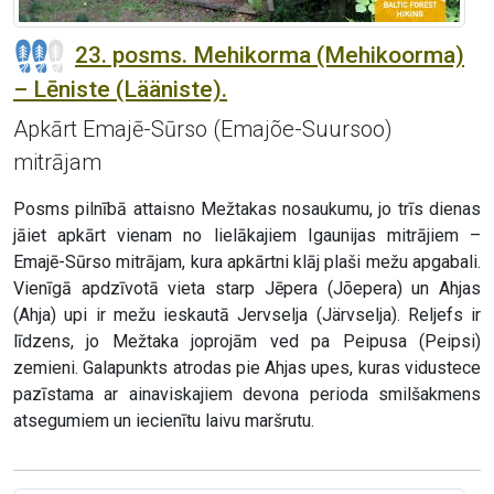
23. posms. Mehikorma (Mehikoorma)
– Lēniste (Lääniste).
Apkārt Emajē-Sūrso (Emajõe-Suursoo)
mitrājam
Posms pilnībā attaisno Mežtakas nosaukumu, jo trīs dienas
jāiet apkārt vienam no lielākajiem Igaunijas mitrājiem –
Emajē-Sūrso mitrājam, kura apkārtni klāj plaši mežu apgabali.
Vienīgā apdzīvotā vieta starp Jēpera (Jõepera) un Ahjas
(Ahja) upi ir mežu ieskautā Jervselja (Järvselja). Reljefs ir
līdzens, jo Mežtaka joprojām ved pa Peipusa (Peipsi)
zemieni. Galapunkts atrodas pie Ahjas upes, kuras vidustece
pazīstama ar ainaviskajiem devona perioda smilšakmens
atsegumiem un iecienītu laivu maršrutu.