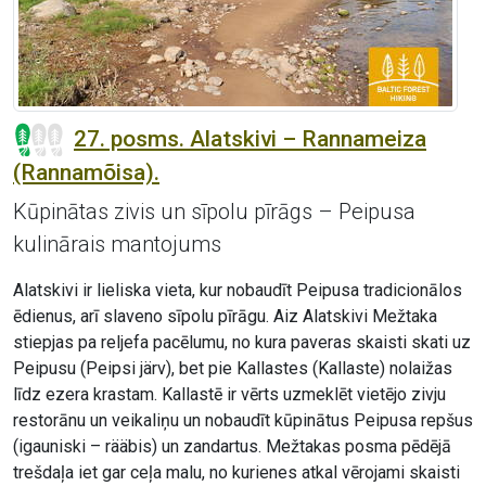
27. posms. Alatskivi – Rannameiza
(Rannamõisa).
Kūpinātas zivis un sīpolu pīrāgs – Peipusa
kulinārais mantojums
Alatskivi ir lieliska vieta, kur nobaudīt Peipusa tradicionālos
ēdienus, arī slaveno sīpolu pīrāgu. Aiz Alatskivi Mežtaka
stiepjas pa reljefa pacēlumu, no kura paveras skaisti skati uz
Peipusu (Peipsi järv), bet pie Kallastes (Kallaste) nolaižas
līdz ezera krastam. Kallastē ir vērts uzmeklēt vietējo zivju
restorānu un veikaliņu un nobaudīt kūpinātus Peipusa repšus
(igauniski – rääbis) un zandartus. Mežtakas posma pēdējā
trešdaļa iet gar ceļa malu, no kurienes atkal vērojami skaisti