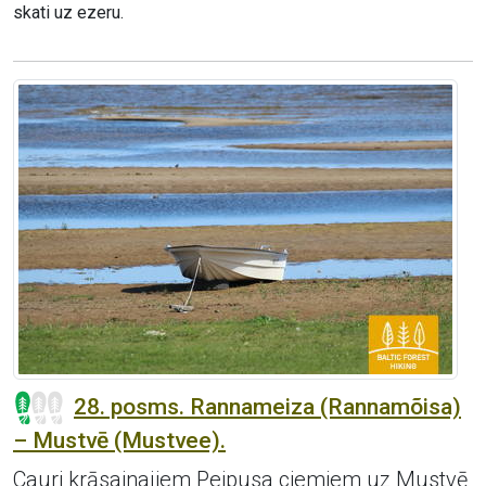
skati uz ezeru.
28. posms. Rannameiza (Rannamõisa)
– Mustvē (Mustvee).
Cauri krāsainajiem Peipusa ciemiem uz Mustvē