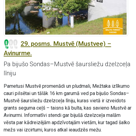
29. posms. Mustvē (Mustvee) –
Avinurme.
Pa bijušo Sondas–Mustvē šaursliežu dzelzceļa
līniju
Pametusi Mustvē promenādi un pludmali, Mežtaka izlīkumo
cauri pilsētai un tālāk 16 km garumā ved pa bijušo Sondas–
Mustvē šaursliežu dzelzceļa līniju, kuras vietā ir izveidots
grants seguma ceļš – taisns kā bulta, kas savieno Mustvē ar
Avinurmi. Informatīvi stendi gar bijušā dzelzceļa malām
vēsta par kādreizējām apdzīvotajām vietām, kur tagad šalko
mežs vai izcirtumi, kuros atkal ieaudzēs mežu.