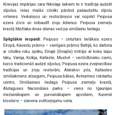
Krievijas impērijas cara Nikolaja laikiem te ir tradīcija audzēt
sīpolus. Ielas malās cilvēki pārdod pašaudzētu sīpolu
virtenes. Veikaliņos un restorāniņos var nopirkt Peipusa
ezera zivis un nobaudīt zivju ēdienus. Peipusa ziemeļu
krastā Mežtaka divas dienas ved pa smilšainu liedagu.
Spilgtākie iespaidi:
Peipuss – ceturtais lielākais ezers
Eiropā, Kavastu prāmis – vienīgais prāmis Baltijā, ko darbina
ar cilvēka roku spēku, Emajē (Emajõe) mitrājs ar koka laipu
taku, Varnja, Kolkja, Kallaste, Mustvē – vecticībnieku ciemi,
kuros tradicionāli audzē sīpolus, Peipusa ezera zvejniecības
tradīcijas un zivju restorāni, Alatskivi pils, Kallastes
smilšakmens atsegumi, Peipusa bākas, Avinurmes rokdarbu
centrs, Smilšainais liedags Peipusa ziemeļu krastā,
Alutaguses Nacionālais parks – viens no Igaunijas
mežainākajiem un purvainākajiem apvidiem, Kuremē
klosteris – slavena svētceļojumu vieta.