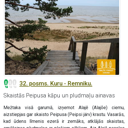
32. posms. Kuru - Remniku.
Skaistās Peipusa kāpu un pludmaļu ainavas
Mežtaka visā garumā, izņemot Alajē (Alajõe) ciemu,
aizstiepjas gar skaisto Peipusa (Peipsi järv) krastu. Vasarās,
kad ūdens līmenis ezerā ir zemāks, atklājās skaistas,