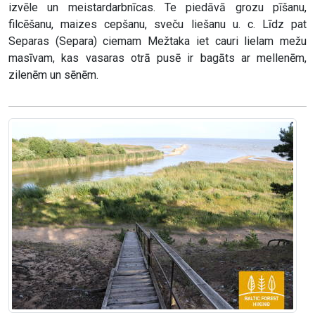
izvēle un meistardarbnīcas. Te piedāvā grozu pīšanu,
filcēšanu, maizes cepšanu, sveču liešanu u. c. Līdz pat
Separas (Separa) ciemam Mežtaka iet cauri lielam mežu
masīvam, kas vasaras otrā pusē ir bagāts ar mellenēm,
zilenēm un sēnēm.