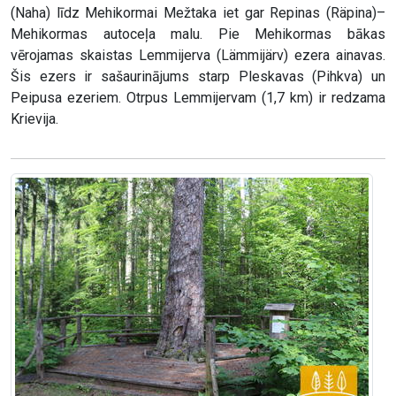
(Naha) līdz Mehikormai Mežtaka iet gar Repinas (Räpina)–
Mehikormas autoceļa malu. Pie Mehikormas bākas
vērojamas skaistas Lemmijerva (Lämmijärv) ezera ainavas.
Šis ezers ir sašaurinājums starp Pleskavas (Pihkva) un
Peipusa ezeriem. Otrpus Lemmijervam (1,7 km) ir redzama
Krievija.