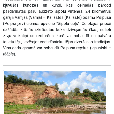
kļuvušas kundzes un kungi, kas ceļmalās pārdod
pašdarinātas pašu audzēto sīpolu virtenes. 24 kilometrus
garajā Varnjas (Varnja) – Kallastes (Kallaste) posmā Peipusa
(Peipsi järv) ciemus apvieno “Sīpolu ceļš”. Ceļotājus priecē
dažādās krāsās izkrāsotas koka dzīvojamās ēkas, nelieli
zivju veikaliņi un restorāns, kurā var nobaudīt no patvāra
ielietu tēju, ievērojot vecticībnieku tējas dzeršanas tradīcijas.
Visa gada garumā var nobaudīt Peipusa repšus (igauniski –
rääbis
).