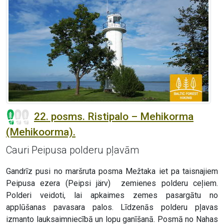
22. posms. Ristipalo – Mehikorma
(Mehikoorma).
Cauri Peipusa polderu pļavām
Gandrīz pusi no maršruta posma Mežtaka iet pa taisnajiem
Peipusa ezera (Peipsi järv) zemienes polderu ceļiem.
Polderi veidoti, lai apkaimes zemes pasargātu no
applūšanas pavasara palos. Līdzenās polderu pļavas
izmanto lauksaimniecībā un lopu ganīšanā. Posmā no Nahas