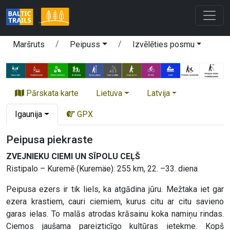
Maršruts
Peipuss
Izvēlēties posmu
Pārskata karte
Lietuva
Latvija
Igaunija
GPX
Peipusa piekraste
ZVEJNIEKU CIEMI UN SĪPOLU CEĻŠ
Ristipalo – Kuremē (Kuremäe): 255 km, 22. –33. diena
Peipusa ezers ir tik liels, ka atgādina jūru. Mežtaka iet gar
ezera krastiem, cauri ciemiem, kurus citu ar citu savieno
garas ielas. To malās atrodas krāsainu koka namiņu rindas.
Ciemos jaušama pareizticīgo kultūras ietekme. Kopš