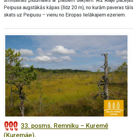
smilšainas pludmales ar plašiem sēkļiem. Aiz Alajē paceļas
Peipusa augstākās kāpas (līdz 20 m), no kurām paveras tāls
skats uz Peipusu – vienu no Eiropas lielākajiem ezeriem.
33. posms. Remniku – Kuremē
(Kuremäe).