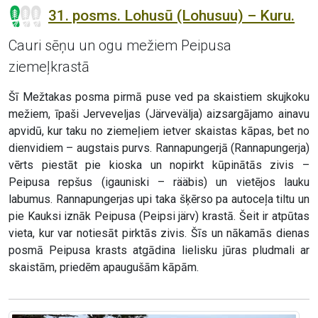
31. posms. Lohusū (Lohusuu) – Kuru.
Cauri sēņu un ogu mežiem Peipusa
ziemeļkrastā
Šī Mežtakas posma pirmā puse ved pa skaistiem skujkoku
mežiem, īpaši Jerveveljas (Järvevälja) aizsargājamo ainavu
apvidū, kur taku no ziemeļiem ietver skaistas kāpas, bet no
dienvidiem – augstais purvs. Rannapungerjā (Rannapungerja)
vērts piestāt pie kioska un nopirkt kūpinātās zivis –
Peipusa repšus (igauniski – rääbis) un vietējos lauku
labumus. Rannapungerjas upi taka šķērso pa autoceļa tiltu un
pie Kauksi iznāk Peipusa (Peipsi järv) krastā. Šeit ir atpūtas
vieta, kur var notiesāt pirktās zivis. Šīs un nākamās dienas
posmā Peipusa krasts atgādina lielisku jūras pludmali ar
skaistām, priedēm apaugušām kāpām.