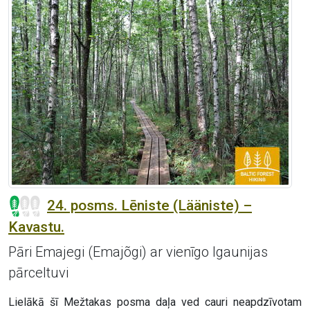
24. posms. Lēniste (Lääniste) –
Kavastu.
Pāri Emajegi (Emajõgi) ar vienīgo Igaunijas
pārceltuvi
Lielākā šī Mežtakas posma daļa ved cauri neapdzīvotam