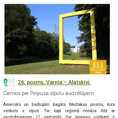
26. posms. Varnja – Alatskivi.
Ciemos pie Peipusa sīpolu audzētājiem
Ainavisks un tradīcijām bagāts Mežtakas posms, kura
simbols ir sīpoli. Tie šajā reģionā nonāca līdz ar
vecticībniekiem 17. gadsimtā. Par šejienes vizītkarti ir