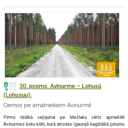
30. posms. Avinurme – Lohusū
(Lohusuu).
Ciemos pie amatniekiem Avinurmē
Pirms tālākā ceļojuma pa Mežtaku vērts apmeklēt
Avinurmes koku klēti, kurā atrodas Igaunijā bagātākā pinumu